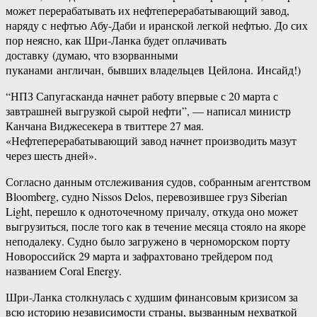
может перерабатывать их нефтеперерабатывающий завод,
наряду с нефтью Абу-​Даби и иранской легкой нефтью. До сих
пор неясно, как Шри-​Ланка будет оплачивать
доставку (думаю, что взорванными
пуканами англичан, бывших владельцев Цейлона. Инсайд!)
“НПЗ Сапугасканда начнет работу впервые с 20 марта с
завтрашней выгрузкой сырой нефти”, — написал министр
Канчана Виджесекера в твиттере 27 мая.
«Нефтеперерабатывающий завод начнет производить мазут
через шесть дней».
Согласно данным отслеживания судов, собранным агентством
Bloomberg, судно Nissos Delos, перевозившее груз Siberian
Light, перешло к одноточечному причалу, откуда оно может
выгрузиться, после того как в течение месяца стояло на якоре
неподалеку. Судно было загружено в черноморском порту
Новороссийск 29 марта и зафрахтовано трейдером под
названием Coral Energy.
Шри-​Ланка столкнулась с худшим финансовым кризисом за
всю историю независимости страны, вызванным нехваткой