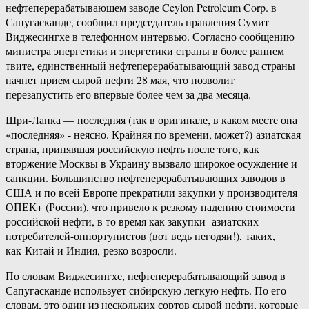
нефтеперерабатывающем заводе Ceylon Petroleum Corp. в
Сапугасканде, сообщил председатель правления Сумит
Виджесингхе в телефонном интервью. Согласно сообщению
министра энергетики и энергетики страны в более раннем
твите, единственный нефтеперерабатывающий завод страны
начнет прием сырой нефти 28 мая, что позволит
перезапустить его впервые более чем за два месяца.
Шри-​Ланка — последняя (так в оригинале, в каком месте она
«последняя» -​ неясно. Крайняя по времени, может?) азиатская
страна, принявшая российскую нефть после того, как
вторжение Москвы в Украину вызвало широкое осуждение и
санкции. Большинство нефтеперерабатывающих заводов в
США и по всей Европе прекратили закупки у производителя
ОПЕК+ (России), что привело к резкому падению стоимости
российской нефти, в то время как закупки азиатских
потребителей-​оппортунистов (вот ведь негодяи!), таких,
как Китай и Индия, резко возросли.
По словам Виджесингхе, нефтеперерабатывающий завод в
Сапугасканде использует сибирскую легкую нефть. По его
словам, это один из нескольких сортов сырой нефти, которые