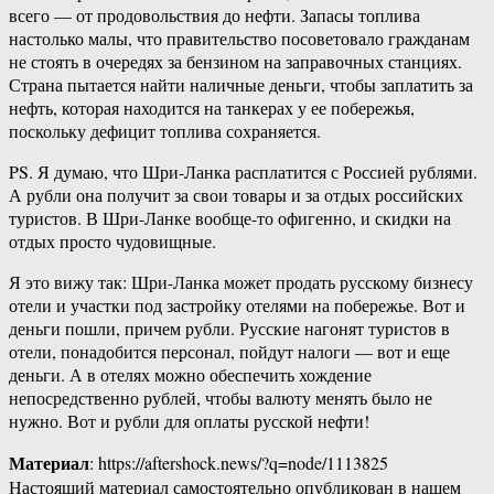
всего — от продовольствия до нефти. Запасы топлива
настолько малы, что правительство посоветовало гражданам
не стоять в очередях за бензином на заправочных станциях.
Страна пытается найти наличные деньги, чтобы заплатить за
нефть, которая находится на танкерах у ее побережья,
поскольку дефицит топлива сохраняется.
PS. Я думаю, что Шри-Ланка расплатится с Россией рублями.
А рубли она получит за свои товары и за отдых российских
туристов. В Шри-Ланке вообще-то офигенно, и скидки на
отдых просто чудовищные.
Я это вижу так: Шри-Ланка может продать русскому бизнесу
отели и участки под застройку отелями на побережье. Вот и
деньги пошли, причем рубли. Русские нагонят туристов в
отели, понадобится персонал, пойдут налоги — вот и еще
деньги. А в отелях можно обеспечить хождение
непосредственно рублей, чтобы валюту менять было не
нужно. Вот и рубли для оплаты русской нефти!
Материал
: https://aftershock.news/?q=node/1113825
Настоящий материал самостоятельно опубликован в нашем