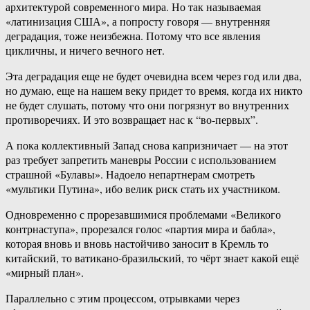
архитектурой современного мира. Но так называемая
«латинизация США», а попросту говоря — внутренняя
деградация, тоже неизбежна. Потому что все явления
цикличны, и ничего вечного нет.
Эта деградация еще не будет очевидна всем через год или два,
но думаю, еще на нашем веку придет то время, когда их никто
не будет слушать, потому что они погрязнут во внутренних
противоречиях. И это возвращает нас к “во-первых”.
А пока коллективный Запад снова капризничает — на этот
раз требует запретить маневры России с использованием
страшной «Булавы». Надоело непартнерам смотреть
«мультики Путина», ибо велик риск стать их участником.
Одновременно с прорезавшимися проблемами «Великого
контрнаступа», прорезался голос «партия мира и бабла»,
которая вновь и вновь настойчиво заносит в Кремль то
китайский, то ватикано-бразильский, то чёрт знает какой ещё
«мирный план».
Параллельно с этим процессом, отрывками через