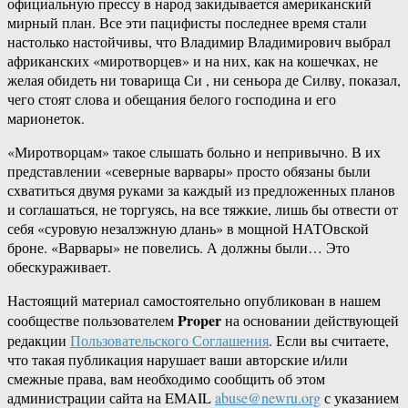
официальную прессу в народ закидывается американский
мирный план. Все эти пацифисты последнее время стали
настолько настойчивы, что Владимир Владимирович выбрал
африканских «миротворцев» и на них, как на кошечках, не
желая обидеть ни товарища Си , ни сеньора де Силву, показал,
чего стоят слова и обещания белого господина и его
марионеток.
«Миротворцам» такое слышать больно и непривычно. В их
представлении «северные варвары» просто обязаны были
схватиться двумя руками за каждый из предложенных планов
и соглашаться, не торгуясь, на все тяжкие, лишь бы отвести от
себя «суровую незалэжную длань» в мощной НАТОвской
броне. «Варвары» не повелись. А должны были… Это
обескураживает.
Настоящий материал самостоятельно опубликован в нашем
Proper
сообществе пользователем
на основании действующей
редакции
Пользовательского Соглашения
. Если вы считаете,
что такая публикация нарушает ваши авторские и/или
смежные права, вам необходимо сообщить об этом
администрации сайта на EMAIL
abuse@newru.org
с указанием