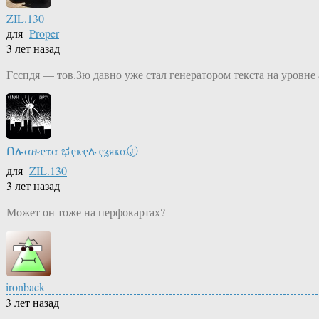
ZIL.130
для
Proper
3 лет назад
Гсспдя — тов.Зю давно уже стал генератором текста на уровне 
Ոሉαዙҿτα ಭҿҝҿሉҿʓяҝα〄
для
ZIL.130
3 лет назад
Может он тоже на перфокартах?
ironback
3 лет назад