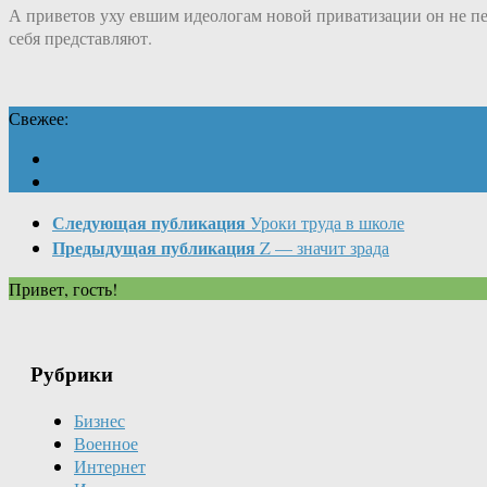
А приветов уху евшим идеологам новой приватизации он не пер
себя представляют.
Свежее:
Следующая публикация
Уроки труда в школе
Предыдущая публикация
Z — значит зрада
Привет, гость!
Рубрики
Бизнес
Военное
Интернет