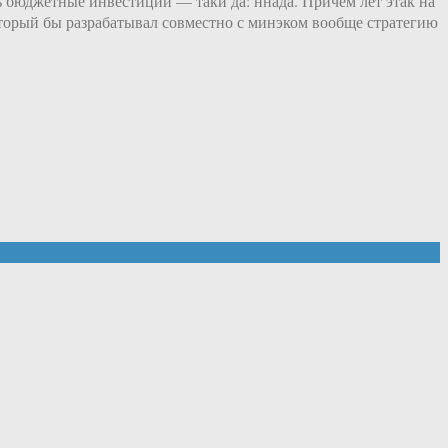
ь бюджетные инвестиции — таки да: ннада. Причём лет этак на
торый бы разрабатывал совместно с минэком вообще стратегию