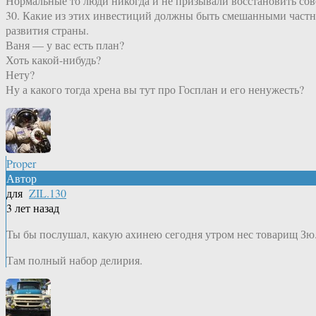
Нормальные то люди никогда и не призывали восстановить сов
30. Какие из этих инвестиций должны быть смешанными частно
развития страны.
Ваня — у вас есть план?
Хоть какой-нибудь?
Нету?
Ну а какого тогда хрена вы тут про Госплан и его ненужесть?
Proper
Автор
для
ZIL.130
3 лет назад
Ты бы послушал, какую ахинею сегодня утром нес товарищ Зю
Там полный набор делирия.