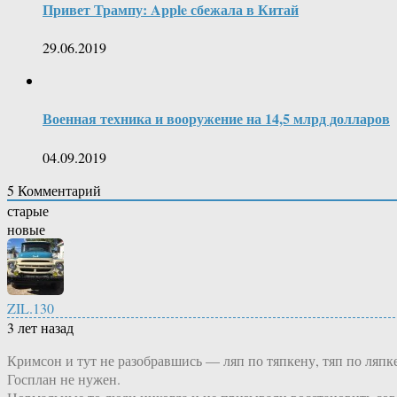
Привет Трампу: Apple сбежала в Китай
29.06.2019
Военная техника и вооружение на 14,5 млрд долларов
04.09.2019
5
Комментарий
старые
новые
ZIL.130
3 лет назад
Кримсон и тут не разобравшись — ляп по тяпкену, тяп по ляпк
Госплан не нужен.