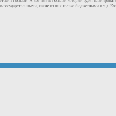
етский Госплан. А вот иметь Госплан который будет планироват
-государственными, какие из них только бюджетными и т.д. Ко
.