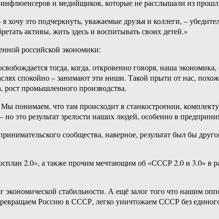
ов, инфлюенсеров и медийщиков, которые не расслышали из прош
хочу это подчеркнуть, уважаемые друзья и коллеги, – убедител
ретать активы, жить здесь и воспитывать своих детей.»
менной российской экономики:
освобождается тогда, когда, откровенно говоря, наша экономика,
аслях спокойно – занимают эти ниши. Такой прыти от нас, похож
да, рост промышленного производства.
. Мы понимаем, что там происходит в станкостроении, комплект
 – но это результат зрелости наших людей, особенно в предприн
дпринимательского сообщества, наверное, результат был бы друг
сплан 2.0», а также прочим мечтающим об «СССР 2.0 и 3.0» в р
г экономической стабильности. А ещё залог того что нашим оппо
ревращаем Россию в СССР, легко уничтожаем СССР без единого