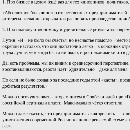
1. Про бизнес в целом (ещё раз для тех чиновников, политик
«Абсолютное большинство отечественных предпринимателей – я 
интересы, желание открывать и расширять производство, приоб
2. Про плановую экономику и удивительные результаты совре
Путин: «И – не было бы счастья, но несчастье помогло – место 
окрепли настолько, что они достаточно легко – в основных отр
труда лучше, чем когда бы то ни было, и рост экономики отсю
Да, есть проблемы, мы их видим в среднесрочной перспективе
восстанавливаются, работа идет. Удивительно – даже для меня,
Но если не было создано за последние годы этой «касты», пре
добиться результатов.»
Можно посочувствовать авторам писем в Совбез и идей про «Го
российской вертикали власти. Максимально чётко ответили.
Можно даже сказать, что предпринимательская зрелость — зало
уничтожения современной России к вполне решаемой схеме «п
раз».