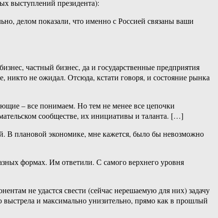
лых выступлений президента):
ьно, делом показали, что именно с Россией связаны ваши
 бизнес, частный бизнес, да и государственные предприятия
е, никто не ожидал. Отсюда, кстати говоря, и состояние рынка
ующие – все понимаем. Но тем не менее все цепочки
имательском сообществе, их инициативы и таланта. […]
ой. В плановой экономике, мне кажется, было бы невозможно
азных формах. Им ответили. С самого верхнего уровня
нентам не удастся свести (сейчас нерешаемую для них) задачу
 выстрела и максимально унизительно, прямо как в прошлый