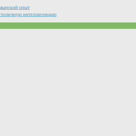
умынский опыт
 столичную интеллигенцию