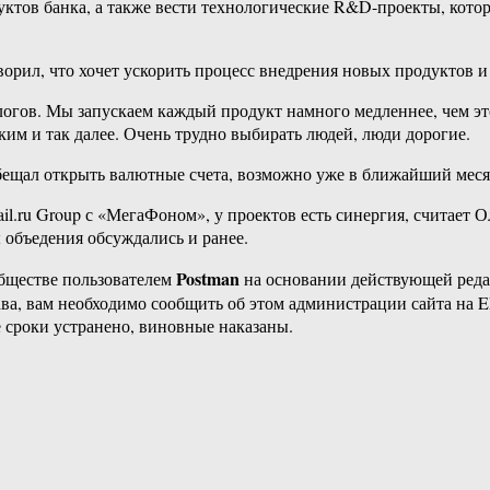
уктов банка, а также вести технологические R&D-проекты, кото
орил, что хочет ускорить процесс внедрения новых продуктов и 
ологов. Мы запускаем каждый продукт намного медленнее, чем это
ским и так далее. Очень трудно выбирать людей, люди дорогие.
обещал открыть валютные счета, возможно уже в ближайший меся
ru Group с «МегаФоном», у проектов есть синергия, считает Ол
 объедения обсуждались и ранее.
Postman
бществе пользователем
на основании действующей ред
ава, вам необходимо сообщить об этом администрации сайта на
 сроки устранено, виновные наказаны.