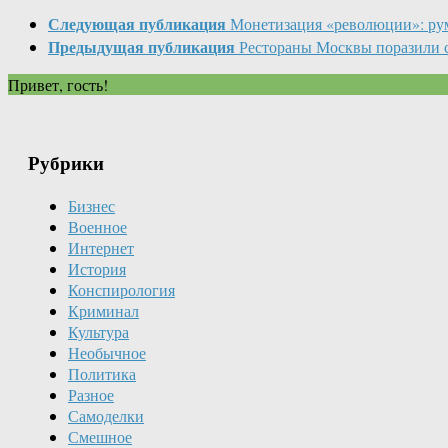
Следующая публикация
Монетизация «революции»: р
Предыдущая публикация
Рестораны Москвы поразили
Привет, гость!
Рубрики
Бизнес
Военное
Интернет
История
Конспирология
Криминал
Культура
Необычное
Политика
Разное
Самоделки
Смешное