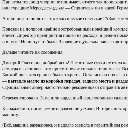
При этом товарищ упорно не понимает, отчего так происходит,
или турецкие Мерседесы (да-да — Спринтеры ни в какой Герма
А причина-то понятна, это классическое советское ГАЗовское «
Повезли на полигон крайне востребованный новейший комплек
влезет. Директор предприятия пошел на расходы и решил пом
и в путь! Но не тут-то было. Зловещие щупальца нашего автоп
Дальше читайте их сообщения:
Дмитрий Олегович, добрый день! Нас вторые сутки не отпуска
осмотра выяснилось, что присутствуют сильные течи масла. Вс
Ближайшие автосервисы были закрыты. Остались на ночлег в н
вытекло масло из коробки передач, заднего моста и разд
—
Официальный дилер настоятельно рекомендовал отправить авто 
Отремонтировали. Заменили карданный вал, поставили сальник
К сожалению, после ремонта далеко не уехали. История повто
машину.
(Всё, машина развалилась и надолго зависла в гарантийном ре