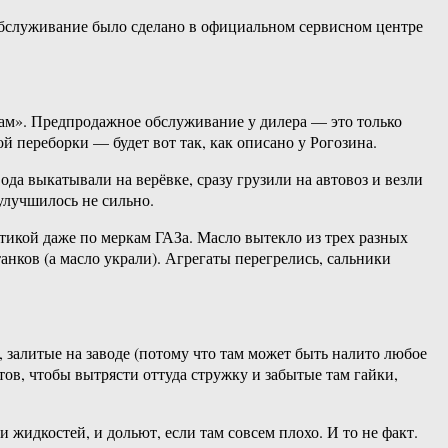
 обслуживание было сделано в официальном сервисном центре
ам». Предпродажное обслуживание у дилера — это только
ой переборки — будет вот так, как описано у Рогозина.
да выкатывали на верёвке, сразу грузили на автовоз и везли
 улучшилось не сильно.
стикой даже по меркам ГАЗа. Масло вытекло из трех разных
анков (а масло украли). Агрегаты перегрелись, сальники
 залитые на заводе (потому что там может быть налито любое
тов, чтобы вытрясти оттуда стружку и забытые там гайки,
жидкостей, и дольют, если там совсем плохо. И то не факт.