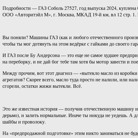
Подробности — ГАЗ Соболь 27527, год выпуска 2024, куплена 
ООО «Авторитэйл М», г. Москва, МКАД 19-й км, вл 12 стр. 1.
Вы поняли? Машины ГАЗ (как и любого отечественного произв
чтобы ты мог дотянуть на этом ведёрке с гайками до своего гар
И ГАЗ после Бу Андерсона — это еще не самое худшее предприят
на переборку, и не дай бог тебе там хотя бы мотор завести и по
Между прочим, вот этот диагноз — «вытекло масло из коробки 
агрегатов? Скорее всего, масло туда просто не налили, или на
сгорели, остатки жижи вытекли. Всё.
Это же известная история — получив отечественную машину из 
дерьмо), и залить нормальные. Иначе ты никуда не уедешь. А 
шайбы и проволоку.
На «предпродажной подготовке» этим никто заниматься не буде