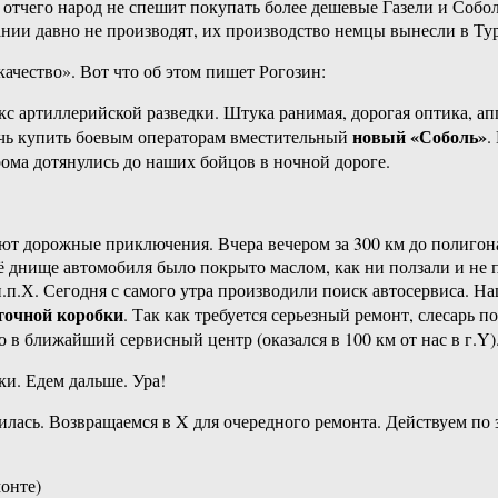
 отчего народ не спешит покупать более дешевые Газели и Собол
нии давно не производят, их производство немцы вынесли в Ту
качество». Вот что об этом пишет Рогозин:
с артиллерийской разведки. Штука ранимая, дорогая оптика, 
новый «Соболь»
очь купить боевым операторам вместительный
.
рома дотянулись до наших бойцов в ночной дороге.
ют дорожные приключения. Вчера вечером за 300 км до полигон
ё днище автомобиля было покрыто маслом, как ни ползали и не 
.п.Х. Сегодня с самого утра производили поиск автосервиса. Н
аточной коробки
. Так как требуется серьезный ремонт, слесарь 
в ближайший сервисный центр (оказался в 100 км от нас в г.Y)
и. Едем дальше. Ура!
рилась. Возвращаемся в X для очередного ремонта. Действуем п
монте)