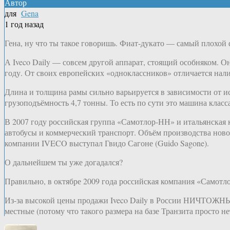
Автор
для
Gena
1 год назад
Гена, ну что ты такое говоришь. Фиат-дукато — самый плохой ф
А Iveco Daily — совсем другой аппарат, стоящий особняком. 
году. От своих европейских «одноклассников» отличается нал
Длина и толщина рамы сильно варьируется в зависимости от и
грузоподъёмность 4,7 тонны. То есть по сути это машина класса
В 2007 году российская группа «Самотлор-НН» и итальянская 
автобусы и коммерческий транспорт. Объём производства новог
компании IVECO выступал Гвидо Сагоне (Guido Sagone).
О дальнейшем ты уже догадался?
Правильно, в октябре 2009 года российская компания «Самотл
Из-за высокой цены продажи Iveco Daily в России НИЧТОЖНЫ, 
местные (потому что такого размера на базе Транзита просто не