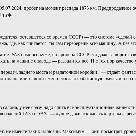
05.07.2024, пробег на момент распада 1873 км. Предпродажное
 Пруф:
одителя, оставшегося со времен СССР) — это система «сделай с
ажа, где, как считается, ты сам переберешь всю машину. А без эт
ие. УАЗ намного хуже, во времена СССР его даже за ворота заво
ехать на машине с завода — развалится всё. И с тех пор качество
передач, заднего моста и раздаточной коробки» — отдаёт фанта
лили мало, или налили вместо масла отработанную эмульсию со ст
салона, у нее сразу надо слить все эксплуатационные жидкости,
для изделий ГАЗа и УАЗа — лучше даже вскрывать картеры агрега
т, не имейте таких иллюзий. Максимум — они посмотрят уровни 