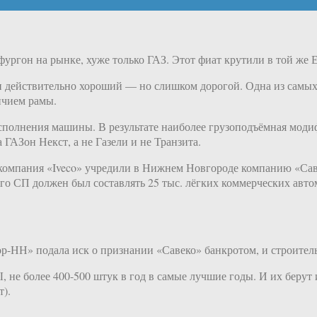
ургон на рынке, хуже только ГАЗ. Этот фиат крутили в той же Ела
Он действительно хороший — но слишком дорогой. Одна из самых
ичием рамы.
сполнения машины. В результате наиболее грузоподъёмная модиф
 ГАЗон Некст, а не Газели и не Транзита.
компания «Iveco» учредили в Нижнем Новгороде компанию «Саве
о СП должен был составлять 25 тыс. лёгких коммерческих автом
ор-НН» подала иск о признании «Савеко» банкротом, и строител
не более 400-500 штук в год в самые лучшие годы. И их берут
т).