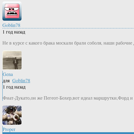
Goblin78
1 год назад
Не в курсе с какого брака москали брали соболя, наши рабочие
Gena
для
Goblin78
1 год назад
Фиат-Дукато,он же Пегеот-Бохер,вот идеал маршрутки,Форд и 
Proper