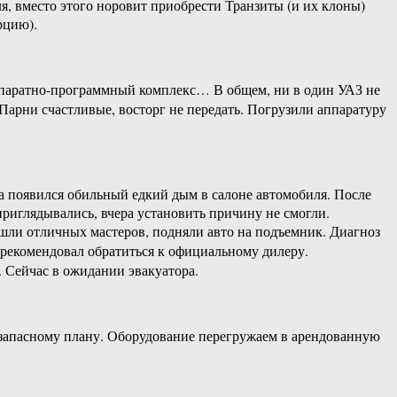
я, вместо этого норовит приобрести Транзиты (и их клоны)
рцию).
аппаратно-программный комплекс… В общем, ни в один УАЗ не
 Парни счастливые, восторг не передать. Погрузили аппаратуру
а появился обильный едкий дым в салоне автомобиля. После
приглядывались, вчера установить причину не смогли.
ашли отличных мастеров, подняли авто на подъемник. Диагноз
порекомендовал обратиться к официальному дилеру.
. Сейчас в ожидании эвакуатора.
о запасному плану. Оборудование перегружаем в арендованную