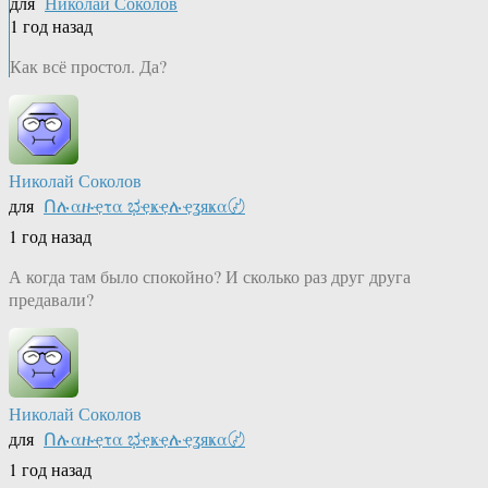
для
Николай Соколов
1 год назад
Как всё простол. Да?
Николай Соколов
для
Ոሉαዙҿτα ಭҿҝҿሉҿʓяҝα〄
1 год назад
А когда там было спокойно? И сколько раз друг друга
предавали?
Николай Соколов
для
Ոሉαዙҿτα ಭҿҝҿሉҿʓяҝα〄
1 год назад