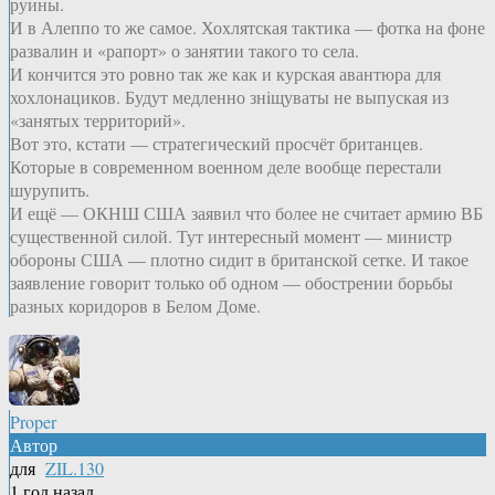
руины.
И в Алеппо то же самое. Хохлятская тактика — фотка на фоне
развалин и «рапорт» о занятии такого то села.
И кончится это ровно так же как и курская авантюра для
хохлонациков. Будут медленно знiщуваты не выпуская из
«занятых территорий».
Вот это, кстати — стратегический просчёт британцев.
Которые в современном военном деле вообще перестали
шурупить.
И ещё — ОКНШ США заявил что более не считает армию ВБ
существенной силой. Тут интересный момент — министр
обороны США — плотно сидит в британской сетке. И такое
заявление говорит только об одном — обострении борьбы
разных коридоров в Белом Доме.
Proper
Автор
для
ZIL.130
1 год назад