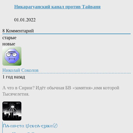
Никарагуанский канал против Тайваня
01.01.2022
8
Комментарий
старые
новые
Николай Соколов
1 год назад
А что в Сирии? Идёт обычная БВ «замятня»,имя которой
Тысячелетия.
Ոሉαዙҿτα ಭҿҝҿሉҿʓяҝα〄