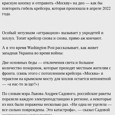
красную кнопку и отправить «Москву» на дно — как бы
повторить гибель крейсера, которая произошла в апреле 2022
года.
Особый энтузиазм «аттракцион» вызывает у укродетей и
хохлух. Топят крейсер снова и снова, прямо аж кончают.
А в это время Washington Post рассказывает, как живет
западная Украина во время войны:
Две основных беды — отключения света и большое
количество похоронок, которые приходят местным жителям с
фронта. (связь этого с потоплением крейсера «Москва» и
терактом на крымском мосту для хохлов остается непонятной
— «а нас-то за що?»)
По словам мэра Львова Андрея Садового, российские ракеты
поразили каждую электроподстанцию ​​в регионе, а некоторые
из них были поражены несколько раз. «Ни одна не уцелела —
все сильно повреждены. Это катастрофа», — сказал Садовой
американским журналистам.