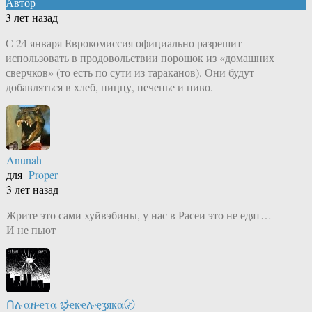
Автор
3 лет назад
С 24 января Еврокомиссия официально разрешит
использовать в продовольствии порошок из «домашних
сверчков» (то есть по сути из тараканов). Они будут
добавляться в хлеб, пиццу, печенье и пиво.
Anunah
для
Proper
3 лет назад
Жрите это сами хуйвэбины, у нас в Расеи это не едят…
И не пьют
Ոሉαዙҿτα ಭҿҝҿሉҿʓяҝα〄