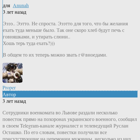
для
Anunah
3 лет назад
Ээээ.. Ээтто. Не спроста. Эээтто для того, что бы желания
ехать туда меньше было. Так оне скоро хлеб будут печь с
говняшками, и утирать слюни..
Хошь терь туда ехать?)))
В общем то их теперь можно звать г@вноедами.
Proper
Автор
3 лет назад
Сотрудники военкомата во Львове раздали несколько
повесток прямо на похоронах украинского военного, сообщил
в своем Telegram-канале журналист и телеведущий Руслан
Осташко. По его словам, повестки получили все
присутствующие на церемонии мужчины, несколько из них