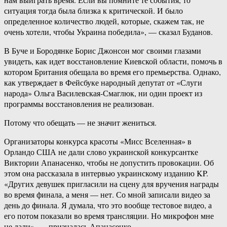
ситуация тогда была близка к критической. И было
определенное количество людей, которые, скажем так, не
очень хотели, чтобы Украина победила», — сказал Буданов.
В Буче и Бородянке Борис Джонсон мог своими глазами
увидеть, как идет восстановление Киевской области, помочь в
котором Британия обещала во время его премьерства. Однако,
как утверждает в Фейсбуке народный депутат от «Слуги
народа» Ольга Василевская-Смаглюк, ни один проект из
программы восстановления не реализован.
Потому что обещать — не значит жениться.
Организаторы конкурса красоты «Мисс Вселенная» в
Орландо США не дали слово украинской конкурсантке
Виктории Апанасенко, чтобы не допустить провокации. Об
этом она рассказала в интервью украинскому изданию KP.
«Других девушек пригласили на сцену для вручения награды
во время финала, а меня — нет. Со мной записали видео за
день до финала. Я думала, что это вообще тестовое видео, а
его потом показали во время трансляции. Но микрофон мне
не дали», — призналась Апанасенко.