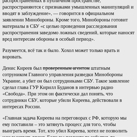
распространенных в публичном пространстве,
распространяются с признаками умышленных манипуляций и
вводят в заблуждение», — говорится в официальном
заявлении Минобороны. Кроме того, Минобороны готовит
материалы в СБУ «с целью проведения расследования
распространения заведомо ложных сведений, которые наносят
вред интересам обороны в особый период».
Разумеется, всё так и было. Хохол может только врать и
воровать.
Денис Киреев был
проверенным агентом
штатным
сотруником Главного управления разведки Минобороны
Украине, а убит он был сотрудниками СБУ. Такое заявление
сделал глава ГУР Кирилл Буданов в интервью радио
«Свобода». При этом он фактически дал понять, что
сотрудники СБУ, которые убили Киреева, действовали в
интересах России.
«Главная задача Киреева на переговорах с РФ, которую мы
ему поставили – это затянуть процесс для того, чтобы
выиграть время. Тот, кто убил Киреева, хотел не позволить
нам выиграть время. Если вы помните те события, то