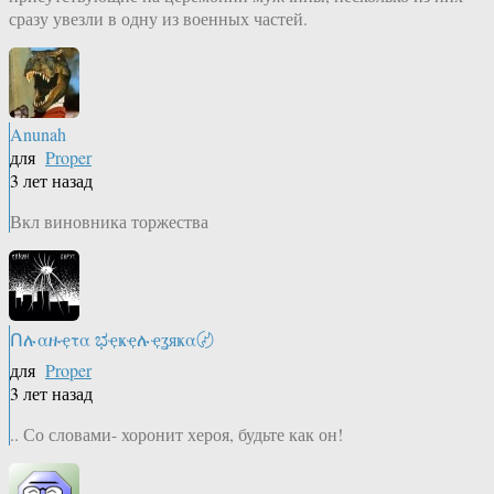
сразу увезли в одну из военных частей.
Anunah
для
Proper
3 лет назад
Вкл виновника торжества
Ոሉαዙҿτα ಭҿҝҿሉҿʓяҝα〄
для
Proper
3 лет назад
.. Со словами- хоронит хероя, будьте как он!