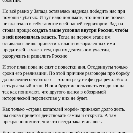
Но всё равно у Запада оставалась надежда победить нас при
помощи чубатых. И тут надо понимать, что понятие победы
не включало в себя занятие всей нашей территории. Задача
создать такие условия внутри России, чтобы
стояла проще:
в ней поменялась власть
. Тогда на первом этапе им
оставалось лишь привести к власти вскормленных ими
предателей, а уже затем, при их деятельном участии,
разоружить и развалить Россию.
И этот план пока не снят с повестки дня. Отодвинуты только
сроки его реализации. По этой причине разговоры про борьбу
до последнего чубатого — это ни разу не фигура речи. Это и
есть реальный план. И они будут использовать его до конца,
так как понимают, что другого шанса в обозримой
исторической перспективе у них не будет.
Как только «страна копателей морей» прикажет долго жить,
им снова придется действовать самим и открыто. А там
прекрасно помнят, чем это всегда заканчивалось.
Есть и еще один фактор, отличающий нынешнюю ситуацию