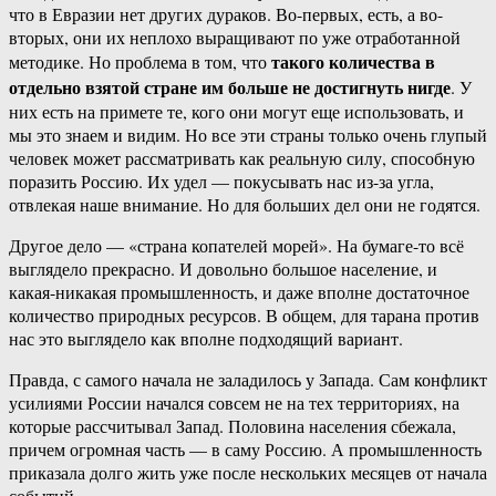
что в Евразии нет других дураков. Во-первых, есть, а во-
вторых, они их неплохо выращивают по уже отработанной
такого количества в
методике. Но проблема в том, что
отдельно взятой стране им больше не достигнуть нигде
. У
них есть на примете те, кого они могут еще использовать, и
мы это знаем и видим. Но все эти страны только очень глупый
человек может рассматривать как реальную силу, способную
поразить Россию. Их удел — покусывать нас из-за угла,
отвлекая наше внимание. Но для больших дел они не годятся.
Другое дело — «страна копателей морей». На бумаге-то всё
выглядело прекрасно. И довольно большое население, и
какая-никакая промышленность, и даже вполне достаточное
количество природных ресурсов. В общем, для тарана против
нас это выглядело как вполне подходящий вариант.
Правда, с самого начала не заладилось у Запада. Сам конфликт
усилиями России начался совсем не на тех территориях, на
которые рассчитывал Запад. Половина населения сбежала,
причем огромная часть — в саму Россию. А промышленность
приказала долго жить уже после нескольких месяцев от начала
событий.