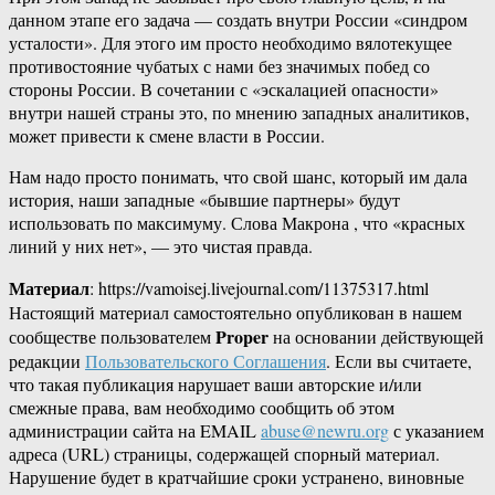
данном этапе его задача — создать внутри России «синдром
усталости». Для этого им просто необходимо вялотекущее
противостояние чубатых с нами без значимых побед со
стороны России. В сочетании с «эскалацией опасности»
внутри нашей страны это, по мнению западных аналитиков,
может привести к смене власти в России.
Нам надо просто понимать, что свой шанс, который им дала
история, наши западные «бывшие партнеры» будут
использовать по максимуму. Слова Макрона , что «красных
линий у них нет», — это чистая правда.
Материал
: https://vamoisej.livejournal.com/11375317.html
Настоящий материал самостоятельно опубликован в нашем
Proper
сообществе пользователем
на основании действующей
редакции
Пользовательского Соглашения
. Если вы считаете,
что такая публикация нарушает ваши авторские и/или
смежные права, вам необходимо сообщить об этом
администрации сайта на EMAIL
abuse@newru.org
с указанием
адреса (URL) страницы, содержащей спорный материал.
Нарушение будет в кратчайшие сроки устранено, виновные