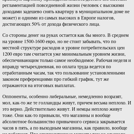
регламентацией повседневной жизни (человек с высокими
доходами задешево снять квартиру в муниципальном доме не
может) и одними из самых высоких в Европе налогов,
достигающих 50% от дохода физического лица.
Со стороны денег на руках остается как бы много. В среднем
на уровне 1500-1600 евро, но не стоит забывать, что по
местной структуре расходов и уровне потребительских цен
1200 евро там считается уже минимальным уровнем жизни,
обеспечивающим только самое необходимое. Рабочая неделя и
вправду четырехдневная, но оплата труда ведется по
отработанным часам, так что пользование установленными
законом преференциями про гибкий график, тут же
отражаются на итоговых выплатах.
Оппоненты, особенно либеральные, немедленно возразят,
мол, как-то же те голландцы живут, причем весьма неплохо. И
это верно. Действительно живут. И немцы неплохо живут
тоже. Они как-то привыкли, что магазины и вообще
абсолютное большинство привычного сервиса закрывается
часов в пять, а по выходным магазины, как правило, вообще
не работают. Про круглосуточные маркеты там не слышали