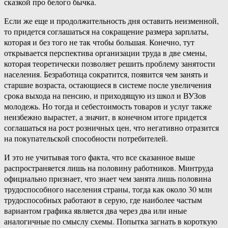
сказкой про белого бычка.
Если же еще и продолжительность дня оставить неизменной,
то придется соглашаться на сокращение размера зарплаты,
которая и без того не так чтобы большая. Конечно, тут
открывается перспектива организации труда в две смены,
которая теоретически позволяет решить проблему занятости
населения. Безработица сократится, появится чем занять и
старшие возраста, остающиеся в системе после увеличения
срока выхода на пенсию, и приходящую из школ и ВУЗов
молодежь. Но тогда и себестоимость товаров и услуг также
неизбежно вырастет, а значит, в конечном итоге придется
соглашаться на рост розничных цен, что негативно отразится
на покупательской способности потребителей.
И это не учитывая того факта, что все сказанное выше
распространяется лишь на половину работников. Минтруда
официально признает, что знает чем занята лишь половина
трудоспособного населения страны, тогда как около 30 млн
трудоспособных работают в серую, где наиболее частым
вариантом графика является два через два или иные
аналогичные по смыслу схемы. Попытка загнать в короткую