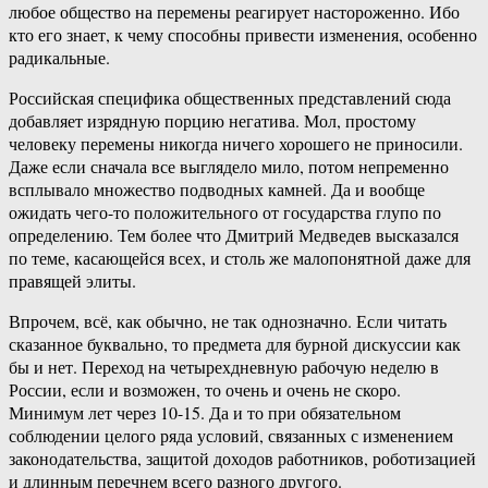
любое общество на перемены реагирует настороженно. Ибо
кто его знает, к чему способны привести изменения, особенно
радикальные.
Российская специфика общественных представлений сюда
добавляет изрядную порцию негатива. Мол, простому
человеку перемены никогда ничего хорошего не приносили.
Даже если сначала все выглядело мило, потом непременно
всплывало множество подводных камней. Да и вообще
ожидать чего-то положительного от государства глупо по
определению. Тем более что Дмитрий Медведев высказался
по теме, касающейся всех, и столь же малопонятной даже для
правящей элиты.
Впрочем, всё, как обычно, не так однозначно. Если читать
сказанное буквально, то предмета для бурной дискуссии как
бы и нет. Переход на четырехдневную рабочую неделю в
России, если и возможен, то очень и очень не скоро.
Минимум лет через 10-15. Да и то при обязательном
соблюдении целого ряда условий, связанных с изменением
законодательства, защитой доходов работников, роботизацией
и длинным перечнем всего разного другого.