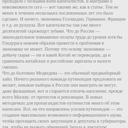
проходило с большим воем капиталистов, и мантрами о
невозможности сего — вот такими же, как в статье. Тем не
менее в течении нескольких послевоенных лет это было
сделано. И ничего, экономика Голландии, Германии, Франции
и т.д. не рухнула. Вот капиталисты там уже много
десятилетий скрежещут зубами. Что до России —
законодательное повышение оплаты труда до уровня хотя бы
Гондураса никоим образом привести к проблемам в
экономике не может. Потому что основу экономики —
добычу сырья — ни в какой Китай не переведешь, да и
сравнивать китайские и российские зарплаты и налоги
смешно.
Что до болтовни Медведева — это обычный предвыборный
хайп. Ничего реального команда путиноидов предложить не
желает, никакие выборы в России они выиграть не могут,
даже фальшивые, вот и стараются отвлечь население, прежде
всего Москву, от протестов и революции. В новых
методичках для пропагандистов-путинистов много об этом
написано. Всё, на что направлены усилия путиноидов — это
создание максимально возможного информационного шума,
чтобы протащить своих запутинцев в депутаты и губернаторы
так, чтобы не вызвать обвинений Запада в диктатуре.