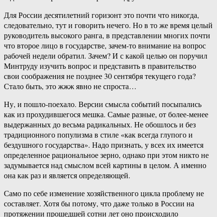
Для России десятилетний горизонт это почти что никогда,
следовательно, тут и говорить нечего. Но в то же время целый
руководитель высокого ранга, в представлении многих почти
что второе лицо в государстве, зачем-то внимание на вопрос
рабочей недели обратил. Зачем? И с какой целью он поручил
Минтруду изучить вопрос и представить в правительство
свои соображения не позднее 30 сентября текущего года?
Стало быть, это жжж явно не спроста…
Ну, и пошло-поехало. Версии смысла событий посыпались
как из прохудившегося мешка. Самые разные, от более-менее
выдержанных до весьма радикальных. Не обошлось и без
традиционного популизма в стиле «как всегда глупого и
бездушного государства». Надо признать, у всех их имеется
определенное рациональное зерно, однако при этом никто не
задумывается над смыслом всей картины в целом. А именно
она как раз и является определяющей.
Само по себе изменение хозяйственного цикла проблему не
составляет. Хотя бы потому, что даже только в России на
протяжении прошедшей сотни лет оно происходило