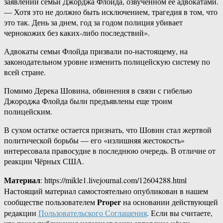
заявлении семьи Джорджа Флойда, озвученном ее адвокатами.
— Хотя это не должно быть исключением, трагедия в том, что
это так. День за днем, год за годом полиция убивает
чернокожих без каких-либо последствий».
Адвокаты семьи Флойда призвали по-настоящему, на
законодательном уровне изменить полицейскую систему по
всей стране.
Помимо Дерека Шовина, обвинения в связи с гибелью
Джороджа Флойда были предъявлены еще троим
полицейским.
В сухом остатке остается признать, что Шовин стал жертвой
политической борьбы — его «излишняя жестокость»
интересовала правосудие в последнюю очередь. В отличие от
реакции Чёрных США.
Материал
: https://mikle1.livejournal.com/12604288.html
Настоящий материал самостоятельно опубликован в нашем
Proper
сообществе пользователем
на основании действующей
редакции
Пользовательского Соглашения
. Если вы считаете,