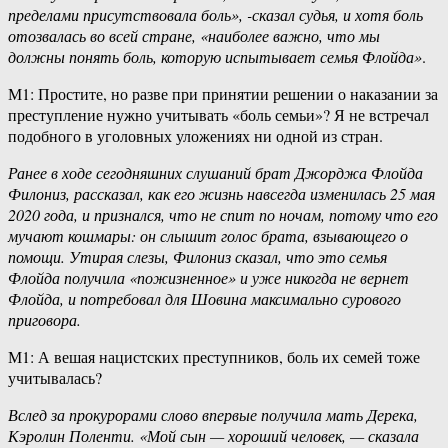
пределами присутствовала боль», -сказал судья, и хотя боль
отозвалась во всей стране, «наиболее важно, что мы
должны понять боль, которую испытывает семья Флойда»
.
М1: Простите, но разве при принятии решении о наказании за
преступление нужно учитывать «боль семьи»? Я не встречал
подобного в уголовных уложениях ни одной из стран.
Ранее в ходе сегодняшних слушаний брат Джорджа Флойда
Филониз, рассказал, как его жизнь навсегда изменилась 25 мая
2020 года, и признался, что не спит по ночам, потому что его
мучают кошмары: он слышит голос брата, взывающего о
помощи. Утирая слезы, Филониз сказал, что это семья
Флойда получила «пожизненное» и уже никогда не вернет
Флойда, и потребовал для Шовина максимально сурового
приговора.
М1: А вешая нацистских преступников, боль их семей тоже
учитывалась?
Вслед за прокурорами слово впервые получила мать Дерека,
Кэролин Поленти. «Мой сын — хороший человек, — сказала