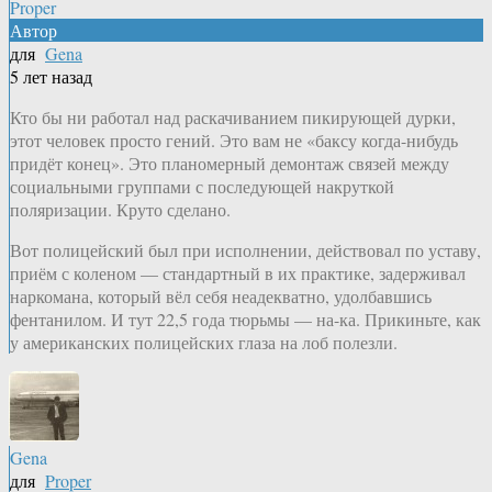
Proper
Автор
для
Gena
5 лет назад
Кто бы ни работал над раскачиванием пикирующей дурки,
этот человек просто гений. Это вам не «баксу когда-нибудь
придёт конец». Это планомерный демонтаж связей между
социальными группами с последующей накруткой
поляризации. Круто сделано.
Вот полицейский был при исполнении, действовал по уставу,
приём с коленом — стандартный в их практике, задерживал
наркомана, который вёл себя неадекватно, удолбавшись
фентанилом. И тут 22,5 года тюрьмы — на-ка. Прикиньте, как
у американских полицейских глаза на лоб полезли.
Gena
для
Proper