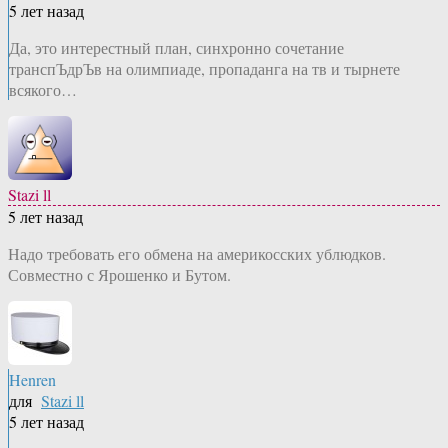
5 лет назад
Да, это интерестный план, синхронно сочетание
транспЪдрЪв на олимпиаде, пропаданга на тв и тырнете
всякого…
Stazi ll
5 лет назад
Надо требовать его обмена на америкосских ублюдков.
Совместно с Ярошенко и Бутом.
Henren
для
Stazi ll
5 лет назад