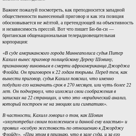
Важнее пожалуй посмотреть, как преподносится западной
общественности вынесенный приговор и как эта позиция
обосновывается не жёлтой, а претендующей на объективность
и независимость прессой. Вот что пишет Би-би-си —
британская общенациональная телерадиовещательная
корпорация:
«В суде американского города Миннеаполиса судья Питер
Кахилл вынес приговор полицейскому Дереку Шовину,
признанному виновным в смерти афроамериканца Джорджа
Флойда. Он приговорен к 22 годам тюрьмы. Перед тем, как
вынести приговор, судья Кахилл пояснил, что именно
побудило его назначить срок в 270 месяцев, или чуть более 22
лет. Он подчеркнул, что изложил свои соображения в
записках на 22 страницах, и что это «юридический анализ,
который построен не на эмоциях или симпатиях».
В частности, Кахилл говорил о том, как Шовин
«злоупотребил своим положением и данной ему властью» и
проявил «особую жестокость по отношению к Джорджу
Флойду». «При этом я признаю, что в зале суда, и за его