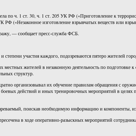
 по ч. 1 ст. 30, ч. 1 ст. 205 УК РФ («Приготовление к террори
 УК РФ («Незаконное изготовление взрывчатых веществ или взры
ражу, — сообщает пресс-служба ФСБ.
 степени участия каждого, подозреваются пятеро жителей города
ых местных жителей в незаконную деятельность по подготовке 
льных структур.
кратно организовывал их обучение правилам обращения с оружи
е боевых действий и иных тренировочных мероприятий в целях 
озреваемый, поискав необходимую информацию и компоненты, из
а пресечена в ходе оперативно-разыскных мероприятий сотрудни