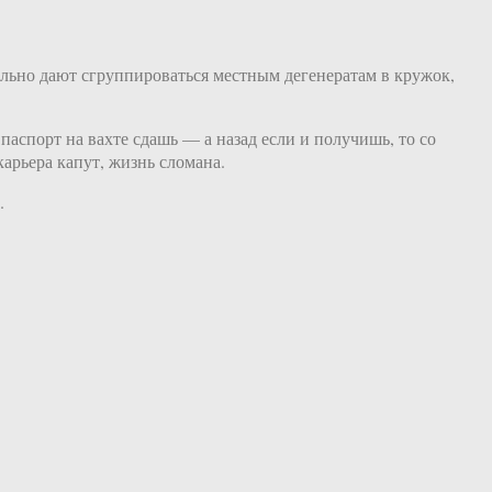
ально дают сгруппироваться местным дегенератам в кружок,
паспорт на вахте сдашь — а назад если и получишь, то со
арьера капут, жизнь сломана.
.