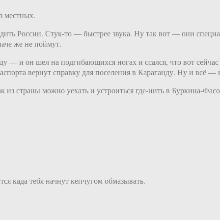
з местных.
дить России. Стук-то — быстрее звука. Ну так вот — они специ
наче же не поймут.
у — и он шел на подгибающихся ногах и ссался, что вот сейчас 
аспорта вернут справку для поселения в Караганду. Ну и всё — к
ак из страны можно уехать и устроиться где-нить в Буркина-Фасо
ся када тебя начнут кепчугом обмазывать.