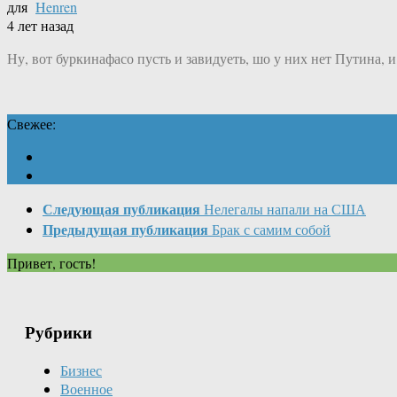
для
Henren
4 лет назад
Ну, вот буркинафасо пусть и завидуеть, шо у них нет Путина, и
Свежее:
Следующая публикация
Нелегалы напали на США
Предыдущая публикация
Брак с самим собой
Привет, гость!
Рубрики
Бизнес
Военное