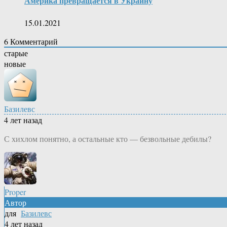
Америка превращается в Украину
15.01.2021
6
Комментарий
старые
новые
Базилевс
4 лет назад
С хихлом понятно, а остальные кто — безвольные дебилы?
Proper
Автор
для
Базилевс
4 лет назад