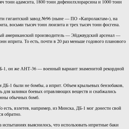
сяч тонн адамсита, 1800 тонн дифенилхлорарсина и 1000 тонн
сти гигантский завод №96 (ныне — ПО «Капролактам»), на
та, восьми тысяч тонн люизита и трех тысяч тонн фосгена.
авный американский производитель — Эйджвудский арсенал —
онн иприта. То есть, почти в 20 раз меньше годового планового
ДБ-1, он же АНТ-36 — военный вариант знаменитой рекордной
м ДБ-1 были не бомбы, а иприт. Объем крыльевых бензобаков,
сь для заливки боевых отравляющих веществ и снабжались
онны обычных бомб.
 есть, взлетев, например, из Минска, ДБ-1 мог донести свой
я обратно.
на испытаниях выяснилось, что использовать ипритные баки