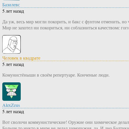
Базилевс
5 лет назад
Да уж, весь мир могли покорить, и бакс с фунтом отменить, но 
Мир не захотел ни покориться, ни соблазниться качествомс гогн
Человек в квадрате
5 лет назад
Комунистёныши в своём репертуаре. Конченые люди.
AlexZeus
5 лет назад
Вот сволочи коммунистические! Оружие они химическое делал
Больше то никто в мире не делал химоружия, да. И дно Балти