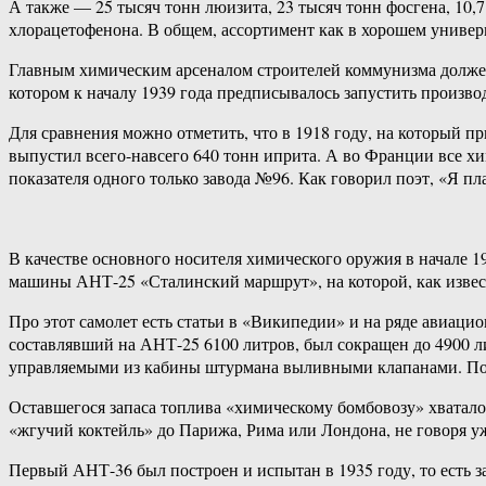
А также — 25 тысяч тонн люизита, 23 тысяч тонн фосгена, 10,
хлорацетофенона. В общем, ассортимент как в хорошем универ
Главным химическим арсеналом строителей коммунизма должен
котором к началу 1939 года предписывалось запустить произво
Для сравнения можно отметить, что в 1918 году, на который
выпустил всего-навсего 640 тонн иприта. А во Франции все хим
показателя одного только завода №96. Как говорил поэт, «Я п
В качестве основного носителя химического оружия в начале 
машины АНТ-25 «Сталинский маршрут», на которой, как извес
Про этот самолет есть статьи в «Википедии» и на ряде авиаци
составлявший на АНТ-25 6100 литров, был сокращен до 4900 л
управляемыми из кабины штурмана выливными клапанами. Пом
Оставшегося запаса топлива «химическому бомбовозу» хватало д
«жгучий коктейль» до Парижа, Рима или Лондона, не говоря уж
Первый АНТ-36 был построен и испытан в 1935 году, то есть 