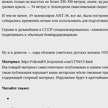
можно только на высотах не более 200-300 метров, иначе, яд ра
(размах крыла — 34 метра) и тихоходном (максимальная скорост
И тем не менее, 19 экземпляров АНТ-36, все же, были постро
собирались применять ночью или использовать для подготовк
Однако в дальнейшем в СССР специализированных «химовозов
подвешивать к обычным бомбардировщикам.
Ну и в довесок — пара обложек советских детских книжек 1920
Материал
: https://vikond65.livejournal.com/1276015.html
Настоящий материал самостоятельно опубликован в нашем соо
такая публикация нарушает ваши авторские и/или смежные пр
содержащей спорный материал. Нарушение будет в кратчайшие
Читайте также: