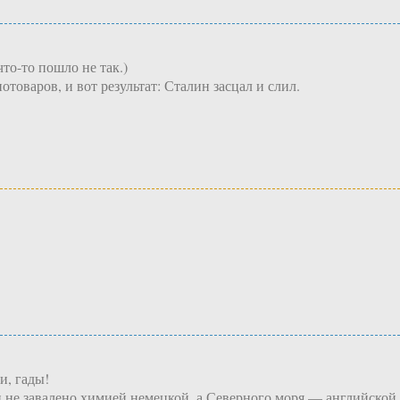
что-то пошло не так.)
отоваров, и вот результат: Сталин засцал и слил.
и, гады!
ки не завалено химией немецкой, а Северного моря — английско