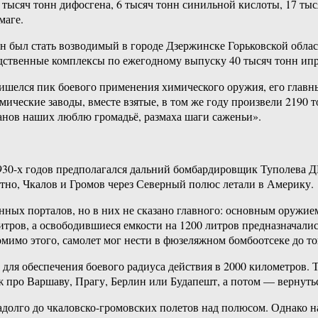
7 тысяч тонн дифосгена, 6 тысяч тонн синильной кислоты, 17 ты
маге.
 был стать возводимый в городе Дзержинске Горьковской обла
дственные комплексы по ежегодному выпуску 40 тысяч тонн ипри
 пришелся пик боевого применения химического оружия, его гл
ические заводы, вместе взятые, в том же году произвели 2190 т
ланов наших люблю громадьё, размаха шаги саженьи».
1930-х годов предполагался дальний бомбардировщик Туполева 
тно, Чкалов и Громов через Северный полюс летали в Америку.
онных порталов, но в них не сказано главного: основным оружие
итров, а освободившиеся емкости на 1200 литров предназначали
имо этого, самолет мог нести в фюзеляжном бомбоотсеке до т
ля обеспечения боевого радиуса действия в 2000 километров. То
 про Варшаву, Прагу, Берлин или Будапешт, а потом — вернутьс
задолго до чкаловско-громовских полетов над полюсом. Однако 