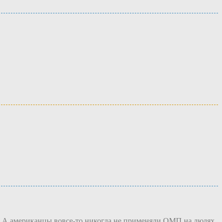
й. А американцы вовсе-то никогда не применяли ОМП на людях