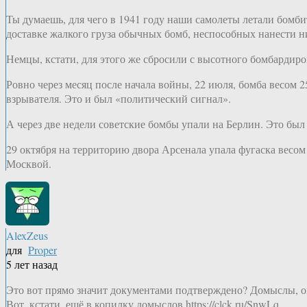
Ты думаешь, для чего в 1941 году наши самолеты летали бомби
доставке жалкого груза обычных бомб, неспособных нанести н
Немцы, кстати, для этого же сбросили с высотного бомбардиро
Ровно через месяц после начала войны, 22 июля, бомба весом 
взрывателя. Это и был «политический сигнал».
А через две недели советские бомбы упали на Берлин. Это был
29 октября на территорию двора Арсенала упала фугаска весом
Москвой.
AlexZeus
для
Proper
5 лет назад
Это вот прямо значит документами подтверждено? Домыслы, о
Вот, кстати, ещё в копилку домыслов https://clck.ru/SnwLq