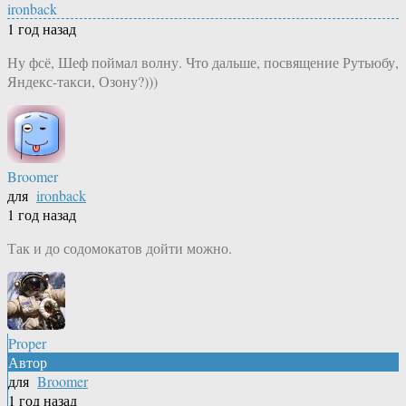
ironback
1 год назад
Ну фсё, Шеф поймал волну. Что дальше, посвящение Рутьюбу,
Яндекс-такси, Озону?)))
Broomer
для
ironback
1 год назад
Так и до содомокатов дойти можно.
Proper
Автор
для
Broomer
1 год назад