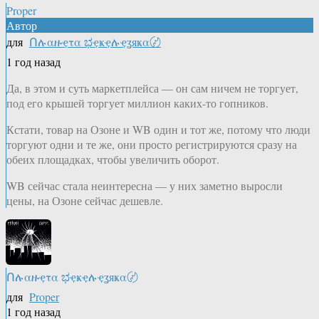
Proper
Автор
для
Ոሉαዙҿτα ಭҿҝҿሉҿʓяҝα〄
1 год назад
Да, в этом и суть маркетплейса — он сам ничем не торгует,
под его крышей торгует миллион каких-то гопников.
Кстати, товар на Озоне и WB один и тот же, потому что люди
торгуют одни и те же, они просто регистрируются сразу на
обеих площадках, чтобы увеличить оборот.
WB сейчас стала неинтересна — у них заметно выросли
цены, на Озоне сейчас дешевле.
Ոሉαዙҿτα ಭҿҝҿሉҿʓяҝα〄
для
Proper
1 год назад