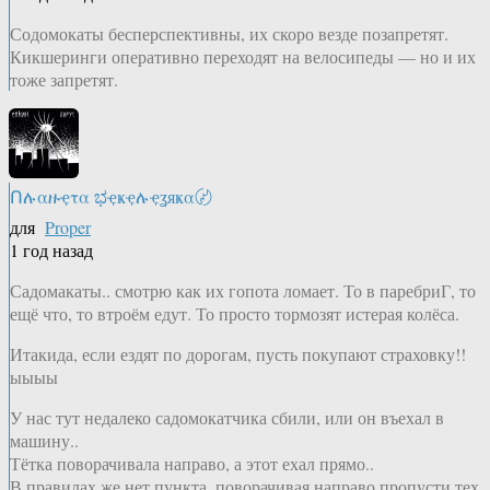
Содомокаты бесперспективны, их скоро везде позапретят.
Кикшеринги оперативно переходят на велосипеды — но и их
тоже запретят.
Ոሉαዙҿτα ಭҿҝҿሉҿʓяҝα〄
для
Proper
1 год назад
Садомакаты.. смотрю как их гопота ломает. То в паребриГ, то
ещё что, то втроём едут. То просто тормозят истерая колёса.
Итакида, если ездят по дорогам, пусть покупают страховку!!
ыыыы
У нас тут недалеко садомокатчика сбили, или он въехал в
машину..
Тётка поворачивала направо, а этот ехал прямо..
В правилах же нет пункта, поворачивая направо пропусти тех