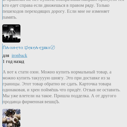
кто едет справа если движешься в правом ряду. Только
пешеходов переходящих дорогу. Если мне не изменяет
память.
Ոሉαዙҿτα ಭҿҝҿሉҿʓяҝα〄
для
ironback
1 год назад
А вот к стати озон. Можно купить нормальный товар, а
можно купить такуууую шнягу. Это при доставке из за
границы. Этот товар обратно не сдать. Карточка товара
одинаковая, и хрен поймёшь что придёт. Отзыв не оставить.
Мы уже влетели на такое. Пришла подделка. А от другого
продавца фирменная вешщЪ.