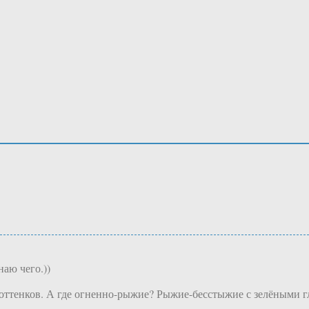
наю чего.))
 оттенков. А где огненно-рыжие? Рыжие-бесстыжие с зелёными г