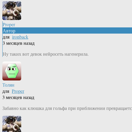
Proper
Автор
для
ironback
3 месяцев назад
Ну таких вот девок нейросеть нагенерила.
Толян
для
Proper
3 месяцев назад
Забавно как клюшка для гольфа при приближении превращается