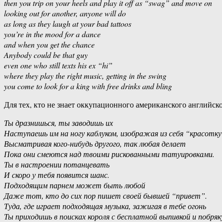
then you trip on your heels and play it off as “swag” and move on
looking out for another, anyone will do
as long as they laugh at your bad tattoos
you’re in the mood for a dance
and when you get the chance
Anybody could be that guy
even one who still texts his ex “hi”
where they play the right music, getting in the swing
you come to look for a king with free drinks and bling
Для тех, кто не знает оккупационного американского английс
Ты дразнишься, ты заводишь их
Наступаешь им на ногу каблуком, изображая из себя “красотк
Высматривая кого-нибудь другого, так любая делает
Пока они смеются над твоими рискованными татуировками.
Ты в настроении потанцевать
И скоро у тебя появится шанс.
Подходящим парнем может быть любой
Даже тот, кто до сих пор пишет своей бывшей “привет”.
Туда, где играет подходящая музыка, зажигая в тебе огонь
Ты приходишь в поисках короля с бесплатной выпивкой и побря