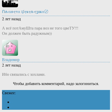
Ոሉαዙҿτα ಭҿҝҿሉҿʓяҝα〄
2 лет назад
А всё потАмуШта пара воз не того цвеТУ!!!
Он должен быть радужным))
Владимир
2 лет назад
Ибо связались с хохлами.
Чтобы добавить комментарий, надо залогиниться.
Свежее: