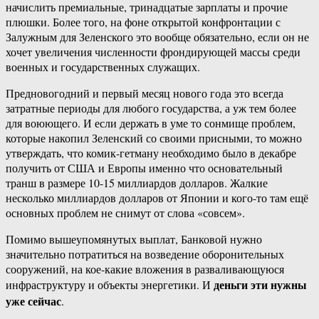
начислить премиальные, тринадцатые зарплаты и прочие
плюшки. Более того, на фоне открытой конфронтации с
Залужным для Зеленского это вообще обязательно, если он не
хочет увеличения численности фрондирующей массы среди
военных и государственных служащих.
Предновогодний и первый месяц нового года это всегда
затратные периоды для любого государства, а уж тем более
для воюющего. И если держать в уме то сонмище проблем,
которые накопил Зеленский со своими присными, то можно
утверждать, что комик-гетману необходимо было в декабре
получить от США и Европы именно что основательный
транш в размере 10-15 миллиардов долларов. Жалкие
несколько миллиардов долларов от Японии и кого-то там ещё
основных проблем не снимут от слова «совсем».
Помимо вышеупомянутых выплат, Банковой нужно
значительно потратиться на возведение оборонительных
сооружений, на кое-какие вложения в разваливающуюся
деньги эти нужны
инфраструктуру и объекты энергетики. И
уже сейчас
.