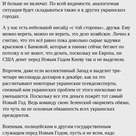
И больше не включат. По всей видимости, аналогичная
ситуация будет складываться также и в других украинских
городах.
А у нас есть небольшой инсайд «с той стороны», друзья. Ему
можно верить, можно не верить, это дело хозяйское. Лично я
считаю, что это всё равно пока довольно сырые задумки
крысюков с Банковой, которые в панике сейчас бегают по
потолку и не знают, что делать, поскольку ни Европа, ни
США денег перед Новым Годом Киеву так и не выделили.
Впрочем, даже если коллективный Запад и выделит три-
четыре миллиарда долларов в декабре, как на это
рассчитывают некоторые украинские псевдоэксперты,
снежный ком украинских проблем от этого нисколько не
уменьшится. Поскольку все эти деньги пожрёт тот самый
Новый Год. Ведь команду свою Зеленский окормлять обязан,
это чуть ли не основная обязанность всех украинских
президентов.
Военным, полицейским и другим государственным
служащим перед Новым Годом, пусть и не всем, надо