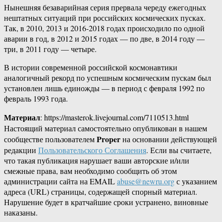
Нынешняя безаварийная серия прервала череду ежегодных
нештатных ситуаций при российских космических пусках.
Так, в 2010, 2013 и 2016-2018 годах происходило по одной
аварии в год, в 2012 и 2015 годах — по две, в 2014 году —
три, в 2011 году — четыре.
В истории современной российской космонавтики
аналогичный рекорд по успешным космическим пускам был
установлен лишь единожды — в период с февраля 1992 по
февраль 1993 года.
Материал
: https://masterok.livejournal.com/7110513.html
Настоящий материал самостоятельно опубликован в нашем
Proper
сообществе пользователем
на основании действующей
редакции
Пользовательского Соглашения
. Если вы считаете,
что такая публикация нарушает ваши авторские и/или
смежные права, вам необходимо сообщить об этом
администрации сайта на EMAIL
abuse@newru.org
с указанием
адреса (URL) страницы, содержащей спорный материал.
Нарушение будет в кратчайшие сроки устранено, виновные
наказаны.