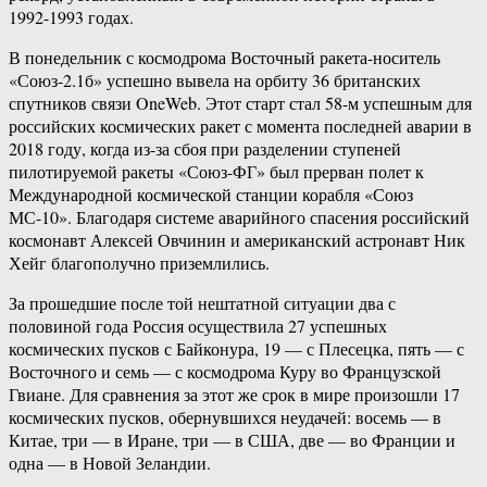
1992-1993 годах.
В понедельник с космодрома Восточный ракета-носитель
«Союз-2.1б» успешно вывела на орбиту 36 британских
спутников связи OneWeb. Этот старт стал 58-м успешным для
российских космических ракет с момента последней аварии в
2018 году, когда из-за сбоя при разделении ступеней
пилотируемой ракеты «Союз-ФГ» был прерван полет к
Международной космической станции корабля «Союз
МС-10». Благодаря системе аварийного спасения российский
космонавт Алексей Овчинин и американский астронавт Ник
Хейг благополучно приземлились.
За прошедшие после той нештатной ситуации два с
половиной года Россия осуществила 27 успешных
космических пусков с Байконура, 19 — с Плесецка, пять — с
Восточного и семь — с космодрома Куру во Французской
Гвиане. Для сравнения за этот же срок в мире произошли 17
космических пусков, обернувшихся неудачей: восемь — в
Китае, три — в Иране, три — в США, две — во Франции и
одна — в Новой Зеландии.