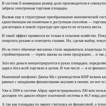
В системе Е-коммерции размер доли производителя в совокупно
забрала электронная торговая площадка.
Вызвав еще и структурные преобразования экономической сис
единственным им понятным и доступным способом — торговым
для которых в новой структуре цен просто не осталось места.
И такой эффект проявился не только в сельском хозяйстве. П
пощупать руками и осмотреть глазами. Но, сделав выбор, покуп
Из-за этого обычные магазины стали закрываться, владельцы т
стройматериалов — терять заказы на свою продукцию… и так д
Зато все деньги концентрируются в руках площадки, определя
царя и бога всей торговли в целом. В том числе — в ее финанси
Нынешний конфликт Джека Ма с руководством КНР возник как ра
равных с западными финансовыми акулами в океане, но вот ес
Уже в 2009 в системе Alipay зарегистрировались 200 млн польз
долларов это давало оборот платежной системы в 46,5 млрд дол
А так как площадка по закону считалась не финансовой, а техн