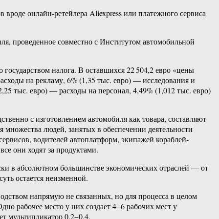
вроде онлайн-ретейлера Aliexpress или платежного сервиса
иля, проведенное совместно с Институтом автомобильной
 государством налога. В оставшихся 22 504,2 евро «цены
расходы на рекламу, 6% (1,35 тыс. евро) — исследования и
25 тыс. евро) — расходы на персонал, 4,49% (1,012 тыс. евро)
дственно с изготовлением автомобиля как товара, составляют
я множества людей, занятых в обеспечении деятельности
ервисов, водителей автоплатформ, экипажей кораблей-
все они ходят за продуктами.
ски в абсолютном большинстве экономических отраслей — от
суть остается неизменной.
водством напрямую не связанных, но для процесса в целом
но рабочее место у них создает 4−6 рабочих мест у
т мультипликатор 0,2−0,4.