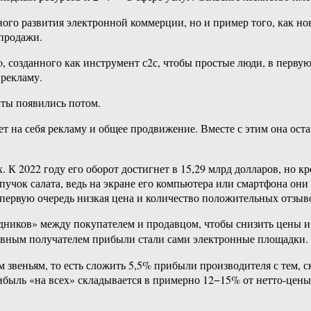
шного развития электронной коммерции, но и пример того, как 
продажи.
 созданного как инструмент с2с, чтобы простые люди, в первую 
 рекламу.
кты появились потом.
ет на себя рекламу и общее продвижение. Вместе с этим она ост
 К 2022 году его оборот достигнет в 15,29 млрд долларов, но кр
ь пучок салата, ведь на экране его компьютера или смартфона он
 первую очередь низкая цена и количество положительных отзыв
ников» между покупателем и продавцом, чтобы снизить цены и 
новным получателем прибыли стали сами электронные площадки.
 звеньям, то есть сложить 5,5% прибыли производителя с тем, ск
ыль «на всех» складывается в примерно 12−15% от нетто-цены, 