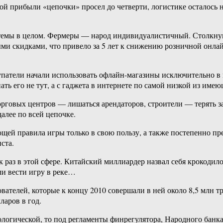
й прибыли «цепочки» просел до четверти, логистике осталось н
темы в целом. Фермеры — народ индивидуалистичный. Столкнув
и скидками, что привело за 5 лет к снижению розничной онла
окупатели начали использовать офлайн-магазины исключительно 
ать его не тут, а с гаджета в интернете по самой низкой из имею
орговых центров — лишаться арендаторов, строители — терять з
алее по всей цепочке.
ющей правила игры только в свою пользу, а также постепенно 
ста.
з в этой сфере. Китайский миллиардер назвал себя крокодилом 
ли вести игру в реке…
ователей, которые к концу 2010 совершали в ней около 8,5 млн 
ларов в год.
ологической, то под регламенты финрегулятора, Народного банка