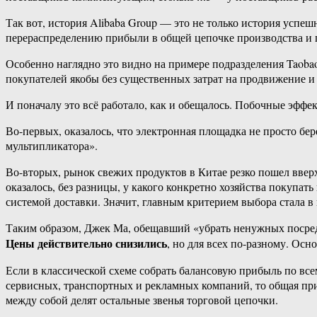
Так вот, история Alibaba Group — это не только история успе
перераспределению прибыли в общей цепочке производства и 
Особенно наглядно это видно на примере подразделения Taobao,
покупателей якобы без существенных затрат на продвижение и
И поначалу это всё работало, как и обещалось. Побочные эффе
Во-первых, оказалось, что электронная площадка не просто бер
мультипликатора».
Во-вторых, рынок свежих продуктов в Китае резко пошел вверх.
оказалось, без разницы, у какого конкретно хозяйства покупат
системой доставки. Значит, главным критерием выбора стала в
Таким образом, Джек Ма, обещавший «убрать ненужных посред
Цены действительно снизились
, но для всех по-разному. Ос
Если в классической схеме собрать балансовую прибыль по всем
сервисных, транспортных и рекламных компаний, то общая приб
между собой делят остальные звенья торговой цепочки.