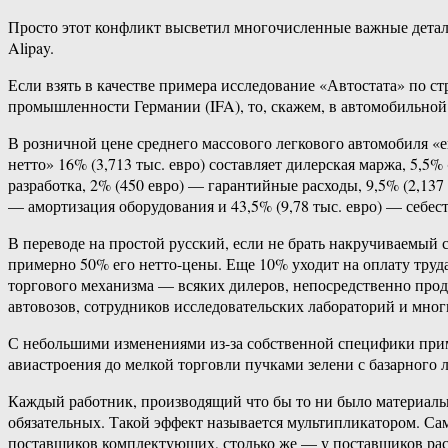
Просто этот конфликт высветил многочисленные важные детали
Alipay.
Если взять в качестве примера исследование «Автостата» по 
промышленности Германии (IFA), то, скажем, в автомобильной
В розничной цене среднего массового легкового автомобиля «е
нетто» 16% (3,713 тыс. евро) составляет дилерская маржа, 5,5%
разработка, 2% (450 евро) — гарантийные расходы, 9,5% (2,137
— амортизация оборудования и 43,5% (9,78 тыс. евро) — себес
В переводе на простой русский, если не брать накручиваемый 
примерно 50% его нетто-цены. Еще 10% уходит на оплату труда
торгового механизма — всяких дилеров, непосредственно прод
автовозов, сотрудников исследовательских лабораторий и многи
С небольшими изменениями из-за собственной специфики прим
авиастроения до мелкой торговли пучками зелени с базарного л
Каждый работник, производящий что бы то ни было материально
обязательных. Такой эффект называется мультипликатором. Сам
поставщиков комплектующих, столько же — у поставщиков расхо