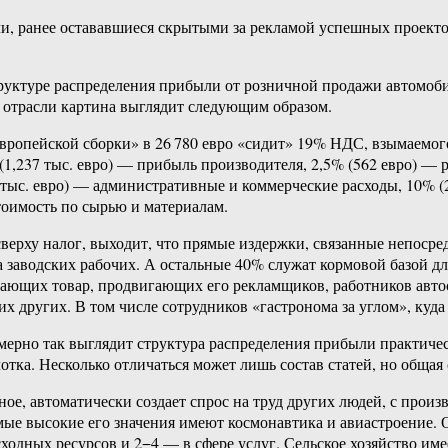
, ранее остававшиеся скрытыми за рекламой успешных проектов 
структуре распределения прибыли от розничной продажи автомоб
 отрасли картина выглядит следующим образом.
вропейской сборки» в 26 780 евро «сидит» 19% НДС, взымаемого
 (1,237 тыс. евро) — прибыль производителя, 2,5% (562 евро) — 
 тыс. евро) — административные и коммерческие расходы, 10% (2,
тоимость по сырью и материалам.
сверху налог, выходит, что прямые издержки, связанные непосре
 заводских рабочих. А остальные 40% служат кормовой базой дл
ающих товар, продвигающих его рекламщиков, работников автос
х других. В том числе сотрудников «гастронома за углом», куда 
ерно так выглядит структура распределения прибыли практиче
отка. Несколько отличаться может лишь состав статей, но общая 
е, автоматически создает спрос на труд других людей, с произ
ые высокие его значения имеют космонавтика и авиастроение. Од
дных ресурсов и 2−4 — в сфере услуг. Сельское хозяйство имее