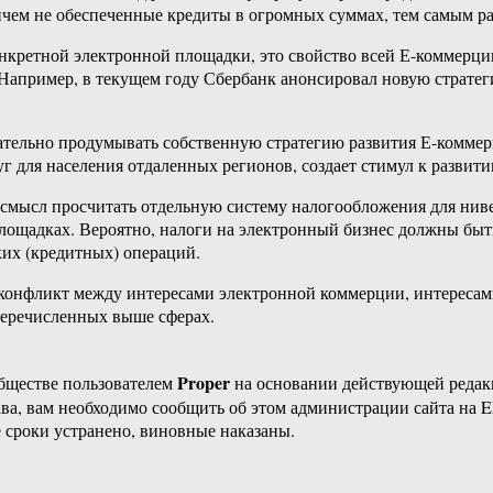
ичем не обеспеченные кредиты в огромных суммах, тем самым р
нкретной электронной площадки, это свойство всей Е-коммерции
 Например, в текущем году Сбербанк анонсировал новую страте
тщательно продумывать собственную стратегию развития Е-комме
уг для населения отдаленных регионов, создает стимул к развит
 смысл просчитать отдельную систему налогообложения для нив
ощадках. Вероятно, налоги на электронный бизнес должны быть
их (кредитных) операций.
онфликт между интересами электронной коммерции, интересами 
 перечисленных выше сферах.
Proper
бществе пользователем
на основании действующей реда
ава, вам необходимо сообщить об этом администрации сайта на
 сроки устранено, виновные наказаны.