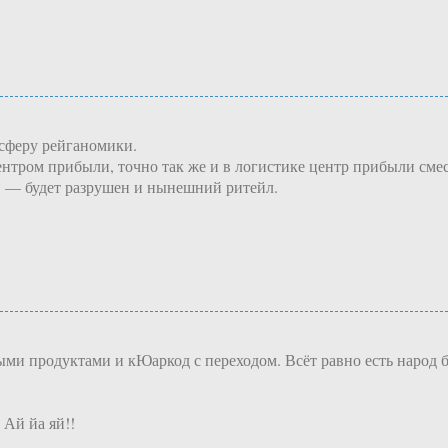
 сферу рейганомики.
ентром прибыли, точно так же и в логистике центр прибыли смес
 — будет разрушен и нынешний ритейл.
и продуктами и кЮаркод с переходом. Всёт равно есть народ буд
 Ай йа яй!!