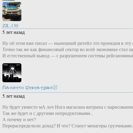
ZIL.130
5 лет назад
Ну об этом вже писал — нынешний ритейл это проекция в эту
Точно так же как финансовый сектор во всей экономике стал ц
И естественный вывод — с разрушением системы рейганомики
Ոሉαዙҿτα ಭҿҝҿሉҿʓяҝα〄
5 лет назад
Ну будет увместо мА лоч Нога магасина витрина с нарисованным
Так же будет и с другими непродуктовыми..
А почему и нет?
Перераспределили доход? И что? Станут менагеры грузчиками.