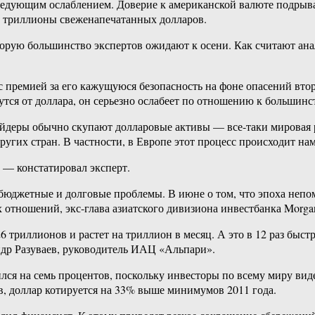
оследующим ослаблением. Доверие к американской валюте подрыв
и триллионы свеженапечатанных долларов.
орую большинство экспертов ожидают к осени. Как считают анали
 с премией за его кажущуюся безопасность на фоне опасений вт
тся от доллара, он серьезно ослабеет по отношению к большинст
ейдеры обычно скупают долларовые активы — все-таки мировая р
угих стран. В частности, в Европе этот процесс происходит нам
 — констатировал эксперт.
бюджетные и долговые проблемы. В июне о том, что эпоха непо
тношений, экс-глава азиатского дивизиона инвестбанка Morgan
 триллионов и растет на триллион в месяц. А это в 12 раз быс
др Разуваев, руководитель ИАЦ «Альпари».
ился на семь процентов, поскольку инвесторы по всему миру ви
в, доллар котируется на 33% выше минимумов 2011 года.