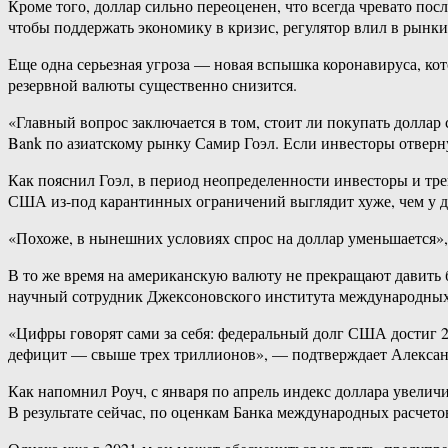
Кроме того, доллар сильно переоценен, что всегда чревато п
чтобы поддержать экономику в кризис, регулятор влил в рынк
Еще одна серьезная угроза — новая вспышка коронавируса, кот
резервной валюты существенно снизится.
«Главный вопрос заключается в том, стоит ли покупать доллар
Bank по азиатскому рынку Самир Гоэл. Если инвесторы отверну
Как пояснил Гоэл, в период неопределенности инвесторы и тр
США из-под карантинных ограничений выглядит хуже, чем у др
«Похоже, в нынешних условиях спрос на доллар уменьшается»,
В то же время на американскую валюту не прекращают давить 
научный сотрудник Джексоновского института международных о
«Цифры говорят сами за себя: федеральный долг США достиг 26
дефицит — свыше трех триллионов», — подтверждает Алексан
Как напомнил Роуч, с января по апрель индекс доллара увелич
В результате сейчас, по оценкам Банка международных расчето