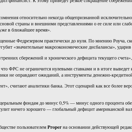
едил финансист. К этому приведет резкое сокращение сбережени
ные сомнения относительно некогда общепризнанной исключител
сновой страны и внешними представлениями о ее силе или слаб
 уже в ближайшее время».
ные Федрезервом практически до нуля. По мнению Роуча, скорее
губит «значительные макроэкономические дисбалансы», ударив 
тренних сбережений и хронического дефицита текущего счета», 
л, что ФРС не ограничится нулевыми ставками и в итоге выведет
омики не оправдают ожиданий, а инструменты денежно-кредитно
т», считают аналитики банка. Этот сценарий как все более ве
федеральным фондам до минус 0,5% — минус одного процента об
сулит ничего хорошего — глобальный дефицит американской вал
Proper
бществе пользователем
на основании действующей реда