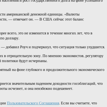
й населения и рост государственного долга на фоне успешного
ьности американской денежной единицы. «Валюты
ости, — отмечает он. — В США сейчас этот баланс
 всего, это не изменится в течение многих лет, что в
по доллару.
— добавил Роуч и подчеркнул, что ситуация только ухудшится.
 их в отрицательную зону. По мнению экономистов, регулятору
й политики будут исчерпаны.
роятный на фоне глубокого и продолжительного экономического
ернется значительным падением доходности гособлигаций, что
юты исчезнет, и она неизбежно подешевеет.
кции
Пользовательского Соглашения
. Если вы считаете, что