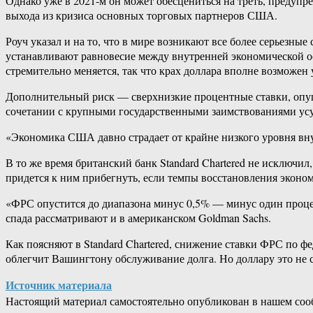
Однако уже в 2021-м он может обесцениться на треть, предупр
выхода из кризиса основных торговых партнеров США.
Роуч указал и на то, что в мире возникают все более серьез
устанавливают равновесие между внутренней экономической о
стремительно меняется, так что крах доллара вполне возможен
Дополнительный риск — сверхнизкие процентные ставки, опущен
сочетании с крупными государственными заимствованиями усу
«Экономика США давно страдает от крайне низкого уровня вну
В то же время британский банк Standard Chartered не исключи
придется к ним прибегнуть, если темпы восстановления экон
«ФРС опустится до диапазона минус 0,5% — минус один процен
спада рассматривают и в американском Goldman Sachs.
Как поясняют в Standard Chartered, снижение ставки ФРС по 
облегчит Вашингтону обслуживание долга. Но доллару это не 
Источник материала
Настоящий материал самостоятельно опубликован в нашем соо