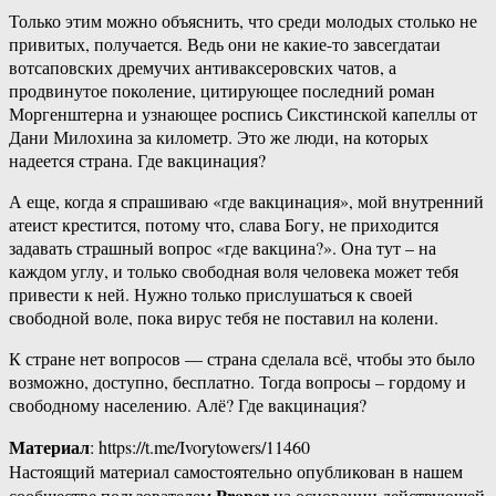
Только этим можно объяснить, что среди молодых столько не
привитых, получается. Ведь они не какие-то завсегдатаи
вотсаповских дремучих антиваксеровских чатов, а
продвинутое поколение, цитирующее последний роман
Моргенштерна и узнающее роспись Сикстинской капеллы от
Дани Милохина за километр. Это же люди, на которых
надеется страна. Где вакцинация?
А еще, когда я спрашиваю «где вакцинация», мой внутренний
атеист крестится, потому что, слава Богу, не приходится
задавать страшный вопрос «где вакцина?». Она тут – на
каждом углу, и только свободная воля человека может тебя
привести к ней. Нужно только прислушаться к своей
свободной воле, пока вирус тебя не поставил на колени.
К стране нет вопросов — страна сделала всё, чтобы это было
возможно, доступно, бесплатно. Тогда вопросы – гордому и
свободному населению. Алё? Где вакцинация?
Материал
: https://t.me/Ivorytowers/11460
Настоящий материал самостоятельно опубликован в нашем
Proper
сообществе пользователем
на основании действующей