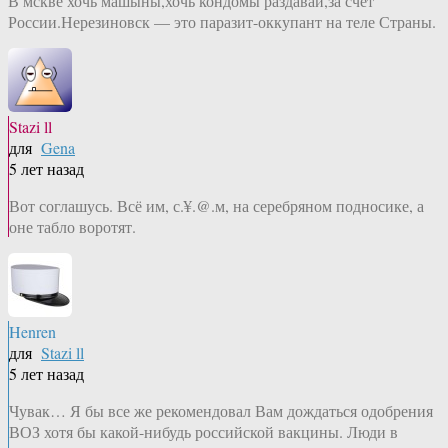
В мскве хочь машыны,хочь кондомы раздавай,за счёт
России.Нерезиновск — это паразит-оккупант на теле Страны.
Stazi ll
для
Gena
5 лет назад
Вот соглашусь. Всё им, с.¥.@.м, на серебряном подносике, а
оне табло воротят.
Henren
для
Stazi ll
5 лет назад
Чувак… Я бы все же рекомендовал Вам дождаться одобрения
ВОЗ хотя бы какой-нибудь российской вакцины. Люди в