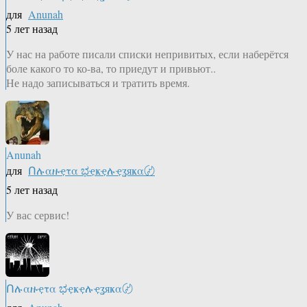
для
Anunah
5 лет назад
У нас на работе писали списки непривитых, если наберётся
боле какого то ко-ва, то приедут и привьют..
Не надо записываться и тратить время.
Anunah
для
Ոሉαዙҿτα ಭҿҝҿሉҿʓяҝα〄
5 лет назад
У вас сервис!
Ոሉαዙҿτα ಭҿҝҿሉҿʓяҝα〄