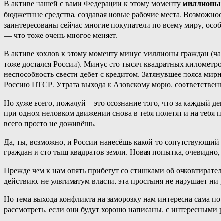
миллионы 
В активе нашей с вами Федерации к этому моменту
бюджетные средства, создавая новые рабочие места. Возможн
заинтересованы сейчас многие покупатели по всему миру, осо
— что тоже очень многое меняет.
В активе хохлов к этому моменту минус миллионы граждан (час
тоже достался России). Минус сто тысяч квадратных километро
неспособность свести дебет с кредитом. Затянувшее пояса мир
Россию ПТСР. Утрата выхода к Азовскому морю, соответствен
Но хуже всего, пожалуй – это осознание того, что за каждый д
при одном неловком движении снова в тебя полетят и на тебя по
всего просто не доживёшь.
Да, ты, возможно, и России нанесёшь какой-то сопутствующий
граждан и сто тыщ квадратов земли. Новая попытка, очевидно, 
Прежде чем к нам опять прибегут со стишками об очковтиратель
действию, не ультиматум власти, эта простыня не нарушает ни
Но тема выхода конфликта на заморозку нам интересна сама по 
рассмотреть, если они будут хорошо написаны, с интересными 