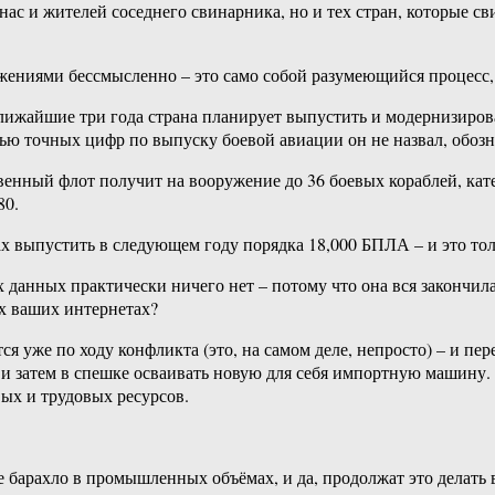
 нас и жителей соседнего свинарника, но и тех стран, которые 
жениями бессмысленно – это само собой разумеющийся процесс, и
ижайшие три года страна планирует выпустить и модернизироват
вью точных цифр по выпуску боевой авиации он не назвал, обозн
енный флот получит на вооружение до 36 боевых кораблей, катер
80.
ах выпустить в следующем году порядка 18,000 БПЛА – и это то
данных практически ничего нет – потому что она вся закончилас
их ваших интернетах?
я уже по ходу конфликта (это, на самом деле, непросто) – и пе
 и затем в спешке осваивать новую для себя импортную машину. 
ых и трудовых ресурсов.
барахло в промышленных объёмах, и да, продолжат это делать в 