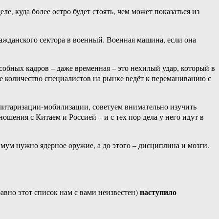
е, куда более остро будет стоять, чем может показаться из
ражданского сектора в военный. Военная машина, если она
обных кадров – даже временная – это нехилый удар, который в
ое количество специалистов на рынке ведёт к переманиванию с
илитаризации-мобилизации, советуем внимательно изучить
шения с Китаем и Россией – и с тех пор дела у него идут в
мум нужно ядерное оружие, а до этого – дисциплина и мозги.
наступило
равно этот список нам с вами неизвестен)