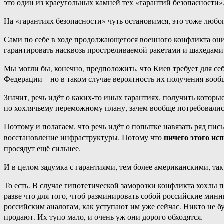
это один из краеугольных камней тех «гарантий безопасности»
На «гарантиях безопасности» чуть остановимся, это тоже люб
Сами по себе в ходе продолжающегося военного конфликта они
гарантировать насквозь простреливаемой ракетами и шахедам
Мы могли бы, конечно, предположить, что Киев требует для с
Федерации – но в таком случае вероятность их получения воо
Значит, речь идёт о каких-то иных гарантиях, получить которы
по хохлячьему переможному плану, зачем вообще потребовалис
Поэтому и полагаем, что речь идёт о попытке навязать ряд пи
ничего этого ис
восстановление инфраструктуры. Потому что
просядут ещё сильнее.
И в целом задумка с гарантиями, тем более американскими, так 
То есть. В случае гипотетической заморозки конфликта хохлы
разве что для того, чтоб разминировать собой российские минн
российским аналогам, как уступают им уже сейчас. Никто не 
продают. Их тупо мало, и очень уж они дорого обходятся.