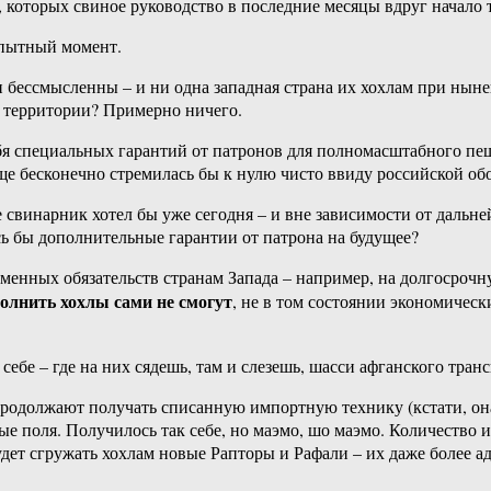
, которых свиное руководство в последние месяцы вдруг начало т
опытный момент.
 бессмысленны – и ни одна западная страна их хохлам при нын
и территории? Примерно ничего.
ебя специальных гарантий от патронов для полномасштабного п
бще бесконечно стремилась бы к нулю чисто ввиду российской о
е свинарник хотел бы уже сегодня – и вне зависимости от дальне
ь бы дополнительные гарантии от патрона на будущее?
сьменных обязательств странам Запада – например, на долгосроч
полнить хохлы сами не смогут
, не в том состоянии экономическ
себе – где на них сядешь, там и слезешь, шасси афганского транс
 продолжают получать списанную импортную технику (кстати, он
ые поля. Получилось так себе, но маэмо, шо маэмо. Количество и
будет сгружать хохлам новые Рапторы и Рафали – их даже более