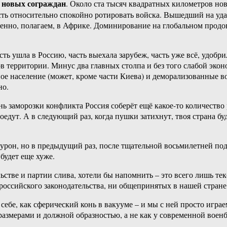
новых сограждан
. Около ста тысяч квадратных километров но
ость относительно спокойно ротировать войска. Вышедший на уд
бенно, полагаем, в Африке. Доминирование на глобальном продо
ть ушла в Россию, часть выехала зарубеж, часть уже всё, удоб
в территории. Минус два главных столпа и без того слабой эко
ное население (может, кроме части Киева) и деморализованные в
но.
ень заморозки конфликта Россия соберёт ещё какое-то количество
едут. А в следующий раз, когда пушки затихнут, твоя страна буде
 урон, но в предыдущий раз, после тщательной восьмилетней по
будет еще хуже.
стве и партии слива, хотели бы напомнить – это всего лишь текс
 российского законодательства, ни общепринятых в нашей стране
себе, как сферический конь в вакууме – и мы с ней просто игра
размерами и должной образностью, а не как у современной воен