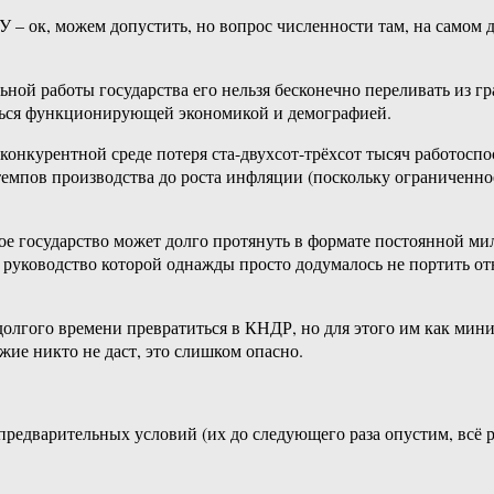
 ок, можем допустить, но вопрос численности там, на самом дел
ьной работы государства его нельзя бесконечно переливать из г
ться функционирующей экономикой и демографией.
курентной среде потеря ста-двухсот-трёхсот тысяч работоспос
 темпов производства до роста инфляции (поскольку ограниченн
ное государство может долго протянуть в формате постоянной м
руководство которой однажды просто додумалось не портить отно
олгого времени превратиться в КНДР, но для этого им как мини
ие никто не даст, это слишком опасно.
о предварительных условий (их до следующего раза опустим, всё 