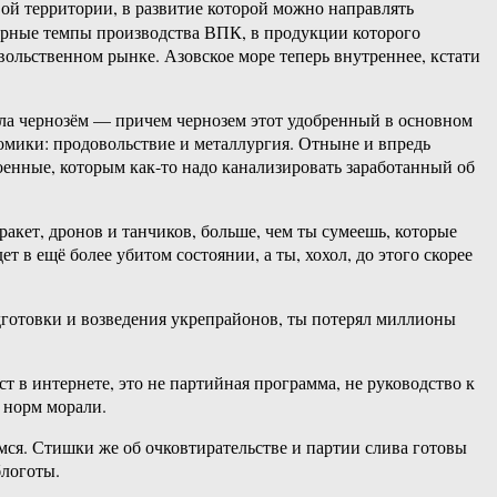
вой территории, в развитие которой можно направлять
арные темпы производства ВПК, в продукции которого
вольственном рынке. Азовское море теперь внутреннее, кстати
рила чернозём — причем чернозем этот удобренный в основном
номики: продовольствие и металлургия. Отныне и впредь
оенные, которым как-то надо канализировать заработанный об
 ракет, дронов и танчиков, больше, чем ты сумеешь, которые
т в ещё более убитом состоянии, а ты, хохол, до этого скорее
дготовки и возведения укрепрайонов, ты потерял миллионы
т в интернете, это не партийная программа, не руководство к
 норм морали.
емся. Стишки же об очковтирательстве и партии слива готовы
блоготы.