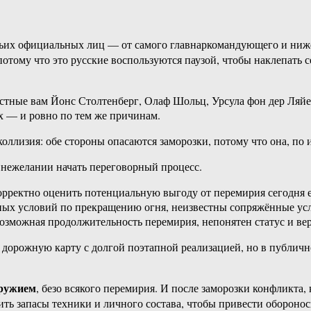
ячьих официальных лиц — от самого главнаркомандующего и ниж
 потому что это русские воспользуются паузой, чтобы наклепать 
естные вам Йонс Столтенберг, Олаф Шольц, Урсула фон дер Ляй
х — и ровно по тем же причинам.
коллизия: обе стороны опасаются заморозки, потому что она, по
 нежелании начать переговорный процесс.
корректно оценить потенциальную выгоду от перемирия сегодня е
ых условий по прекращению огня, неизвестны сопряжённые усл
озможная продолжительность перемирия, непонятен статус и вер
 дорожную карту с долгой поэтапной реализацией, но в публичн
оружием
, безо всякого перемирия. И после заморозки конфликта, к
нить запасы техники и личного состава, чтобы привести обороно