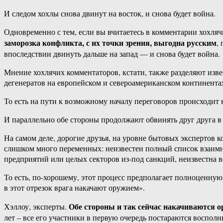
И следом хохлы снова двинут на восток, и снова будет война.
Одновременно с тем, если вы вчитаетесь в комментарии хохл
заморозка конфликта, с их точки зрения, выгодна русским
,
впоследствии двинуть дальше на запад — и снова будет война.
Мнение хохлячих комментаторов, кстати, также разделяют изв
дегенератов на европейском и североамериканском континента
То есть на пути к возможному началу переговоров происходит 
И параллельно обе стороны продолжают обвинять друг друга в
На самом деле, дорогие друзья, на уровне бытовых экспертов 
слишком много переменных: неизвестен полный список взаимн
предприятий или целых секторов из-под санкций, неизвестна в
То есть, по-хорошему, этот процесс предполагает полноценную
в этот отрезок врага накачают оружием».
Обе стороны и так сейчас накачиваются 
Хэллоу, эксперты.
лет – все его участники в первую очередь постараются воспол