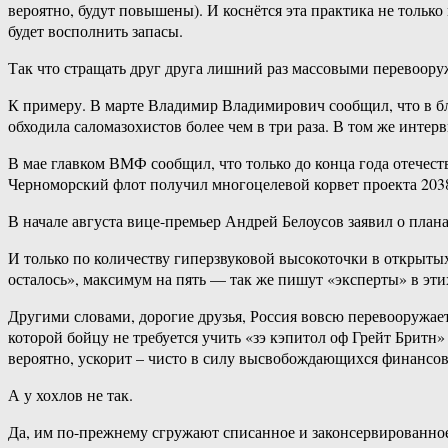
вероятно, будут повышены). И коснётся эта практика не только
будет восполнить запасы.
Так что стращать друг друга лишний раз массовыми перевоору
К примеру. В марте Владимир Владимирович сообщил, что в бл
обходила саломазохистов более чем в три раза. В том же интер
В мае главком ВМФ сообщил, что только до конца года отечеств
Черноморский флот получил многоцелевой корвет проекта 203
В начале августа вице-премьер Андрей Белоусов заявил о план
И только по количеству гиперзвуковой высокоточки в открытых 
осталось», максимум на пять — так же пишут «эксперты» в эт
Другими словами, дорогие друзья, Россия вовсю перевооружаетс
которой бойцу не требуется учить «зэ кэпитол оф Грейт Бритн»
вероятно, ускорит – чисто в силу высвобождающихся финансов
А у хохлов не так.
Да, им по-прежнему сгружают списанное и законсервированное 