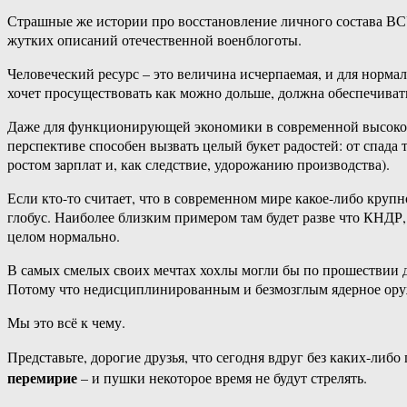
Страшные же истории про восстановление личного состава ВСУ –
жутких описаний отечественной военблоготы.
Человеческий ресурс – это величина исчерпаемая, и для нормал
хочет просуществовать как можно дольше, должна обеспечива
Даже для функционирующей экономики в современной высококон
перспективе способен вызвать целый букет радостей: от спада
ростом зарплат и, как следствие, удорожанию производства).
Если кто-то считает, что в современном мире какое-либо круп
глобус. Наиболее близким примером там будет разве что КНДР, 
целом нормально.
В самых смелых своих мечтах хохлы могли бы по прошествии д
Потому что недисциплинированным и безмозглым ядерное оруж
Мы это всё к чему.
Представьте, дорогие друзья, что сегодня вдруг без каких-либ
перемирие
– и пушки некоторое время не будут стрелять.