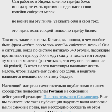
Сам работаю в Яндекс конечно тарифы бомж
иногда даже ехать противно сидят пассы свои
копейки соберают мелоч
не возите вы эту гниль, уважайте себя и свой труд
это чернь, возите людей только по тарифу бизнес
Таксисты такие таксисты. Кстати, вы поняли, о чем вообще
была фраза «
сидят пассы свои копейки соберают мелоч
«? Она
о ситуации, когда по системе натикало 340 рублей, пассажиры
протягивают купюру 500 и ждут сдачу, а таксист им говорит
«у меня нет мелочи» (рассчитывая, что ему оставят лишние
160 рублей). В ответ на что пассажиры начинают искать
мелочь, чтобы выдать ему сумму без сдачи, а водитель
наливается ненавистью «к этому быдлу».
Настоящий материал самостоятельно опубликован в нашем
Postman
сообществе пользователем
на основании
действующей редакции
Пользовательского Соглашения
. Если
вы считаете, что такая публикация нарушает ваши авторские
и/или смежные права, вам необходимо сообщить об этом