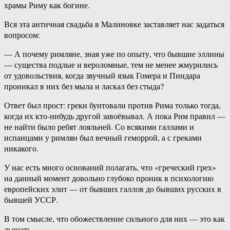
храмы Риму как богине.
Вся эта античная свадьба в Малиновке заставляет нас задаться
вопросом:
— А почему римляне, зная уже по опыту, что бывшие эллины
— существа подлые и вероломные, тем не менее жмурились
от удовольствия, когда звучный язык Гомера и Пиндара
проникал в них без мыла и ласкал без стыда?
Ответ был прост: греки бунтовали против Рима только тогда,
когда их кто-нибудь другой завоёвывал. А пока Рим правил —
не найти было ребят лояльней. Со всякими галлами и
испанцами у римлян был вечный геморрой, а с греками
никакого.
У нас есть много оснований полагать, что «греческий грех»
на данный момент довольно глубоко проник в психологию
европейских элит — от бывших галлов до бывших русских в
бывшей УССР.
В том смысле, что обожествление сильного для них — это как
дышать.