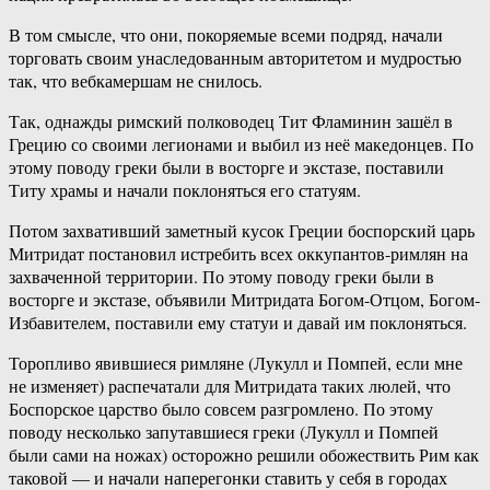
В том смысле, что они, покоряемые всеми подряд, начали
торговать своим унаследованным авторитетом и мудростью
так, что вебкамершам не снилось.
Так, однажды римский полководец Тит Фламинин зашёл в
Грецию со своими легионами и выбил из неё македонцев. По
этому поводу греки были в восторге и экстазе, поставили
Титу храмы и начали поклоняться его статуям.
Потом захвативший заметный кусок Греции боспорский царь
Митридат постановил истребить всех оккупантов-римлян на
захваченной территории. По этому поводу греки были в
восторге и экстазе, объявили Митридата Богом-Отцом, Богом-
Избавителем, поставили ему статуи и давай им поклоняться.
Торопливо явившиеся римляне (Лукулл и Помпей, если мне
не изменяет) распечатали для Митридата таких люлей, что
Боспорское царство было совсем разгромлено. По этому
поводу несколько запутавшиеся греки (Лукулл и Помпей
были сами на ножах) осторожно решили обожествить Рим как
таковой — и начали наперегонки ставить у себя в городах