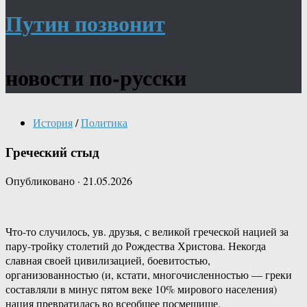
Путин позвонит
новости по-русски
История
/
Политика
Греческий стыд
Опубликовано
·
21.05.2026
Что-то случилось, ув. друзья, с великой греческой нацией за
пару-тройку столетий до Рождества Христова. Некогда
славная своей цивилизацией, боевитостью,
организованностью (и, кстати, многочисленностью — греки
составляли в минус пятом веке 10% мирового населения)
нация превратилась во всеобщее посмешище.