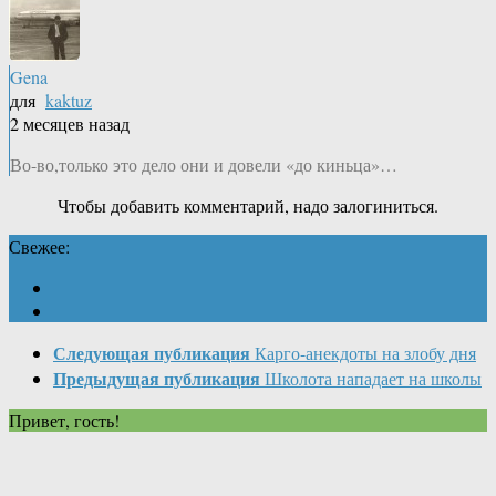
Gena
для
kaktuz
2 месяцев назад
Во-во,только это дело они и довели «до киньца»…
Чтобы добавить комментарий, надо залогиниться.
Свежее:
Следующая публикация
Карго-анекдоты на злобу дня
Предыдущая публикация
Школота нападает на школы
Привет, гость!