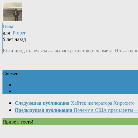
Gena
для
Proper
5 лет назад
Если продать рельсы — вырастут поставки чермета. Но — одно
Свежее:
Следующая публикация
Хайтек императора Хирохито
Предыдущая публикация
Почему в США президенты 
Привет, гость!