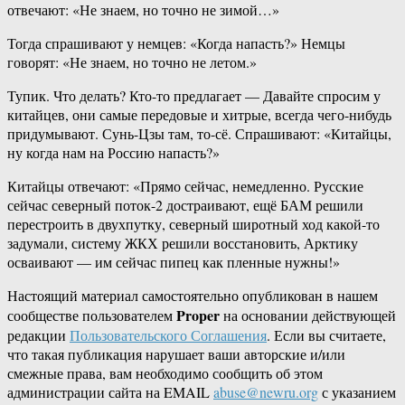
отвечают: «Не знаем, но точно не зимой…»
Тогда спрашивают у немцев: «Когда напасть?» Немцы
говорят: «Не знаем, но точно не летом.»
Тупик. Что делать? Кто-то предлагает — Давайте спросим у
китайцев, они самые передовые и хитрые, всегда чего-нибудь
придумывают. Сунь-Цзы там, то-сё. Спрашивают: «Китайцы,
ну когда нам на Россию напасть?»
Китайцы отвечают: «Прямо сейчас, немедленно. Русские
сейчас северный поток-2 достраивают, ещё БАМ решили
перестроить в двухпутку, северный широтный ход какой-то
задумали, систему ЖКХ решили восстановить, Арктику
осваивают — им сейчас пипец как пленные нужны!»
Настоящий материал самостоятельно опубликован в нашем
Proper
сообществе пользователем
на основании действующей
редакции
Пользовательского Соглашения
. Если вы считаете,
что такая публикация нарушает ваши авторские и/или
смежные права, вам необходимо сообщить об этом
администрации сайта на EMAIL
abuse@newru.org
с указанием