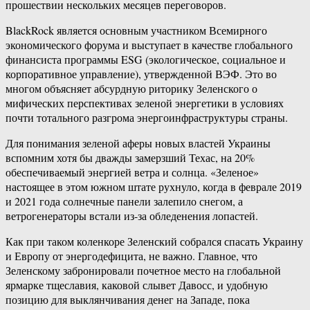
прошествии нескольких месяцев переговоров.
BlackRock является основным участником Всемирного
экономического форума и выступает в качестве глобального
финансиста программы ESG (экологическое, социальное и
корпоративное управление), утвержденной ВЭФ. Это во
многом объясняет абсурдную риторику Зеленского о
мифических перспективах зеленой энергетики в условиях
почти тотального разгрома энергоинфраструктуры страны.
Для понимания зеленой аферы новых властей Украины
вспомним хотя бы дважды замерзший Техас, на 20%
обеспечиваемый энергией ветра и солнца. «Зеленое»
настоящее в этом южном штате рухнуло, когда в феврале 2019
и 2021 года солнечные панели залепило снегом, а
ветрогенераторы встали из-за обледенения лопастей.
Как при таком коленкоре Зеленский собрался спасать Украину
и Европу от энергодефицита, не важно. Главное, что
Зеленскому забронировали почетное место на глобальной
ярмарке тщеславия, каковой слывет Давосс, и удобную
позицию для выклянчивания денег на Западе, пока