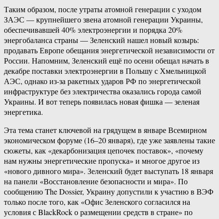
Таким образом, после утраты атомной генерации с уходом
ЗАЭС — крупнейшего звена атомной генерации Украины,
обеспечивавшей 40% электроэнергии и порядка 20%
энергобаланса страны — Зеленский нашел новый козырь:
продавать Европе обещания энергетической независимости от
России. Напомним, Зеленский ещё по осени обещал начать в
декабре поставки электроэнергии в Польшу с Хмельницкой
АЭС, однако из-за ракетных ударов РФ по энергетической
инфраструктуре без электричества оказались города самой
Украины. И вот теперь появилась новая фишка — зеленая
энергетика.
Эта тема станет ключевой на грядущем в январе Всемирном
экономическом форуме (16–20 января), где уже заявлены такие
сюжеты, как «декарбонизация цепочек поставок», «почему
нам нужны энергетические пропуска» и многое другое из
«нового дивного мира». Зеленский будет выступать 18 января
на панели «Восстановление безопасности и мира». По
сообщению The Dossier, Украину допустили к участию в ВЭФ
только после того, как «Офис Зеленского согласился на
условия с BlackRock о размещении средств в стране» по