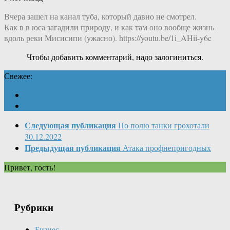
Вчера зашел на канал туба, который давно не смотрел.
Как в в юса загадили природу, и как там оно вообще жизнь
вдоль реки Мисисипи (ужасно). https://youtu.be/1i_AHii-y6c
Чтобы добавить комментарий, надо залогиниться.
Свежее:
Следующая публикация
По полю танки грохотали
30.12.2022
Предыдущая публикация
Атака профнепригодных
Привет, гость!
Рубрики
Бизнес