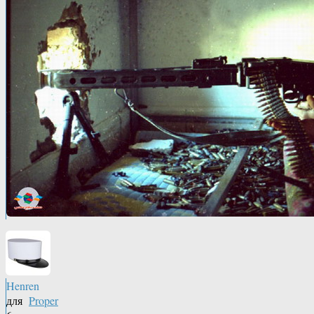
Henren
для
Proper