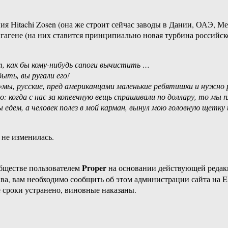
ия Hitachi Zosen (она же строит сейчас заводы в Дании, ОАЭ, М
нгагене (на них ставится принципиально новая турбина российск
т, как бы кому-нибудь сапоги вычистить …
ыть, вы ругали его!
ы, русские, пред американцами маленькие ребятишки и нужно р
: когда с нас за копеечную вещь спрашивали по доллару, то мы 
 мы едем, а человек полез в мой карман, вынул мою головную щетк
 не изменилась.
Proper
бществе пользователем
на основании действующей реда
ава, вам необходимо сообщить об этом администрации сайта на
 сроки устранено, виновные наказаны.