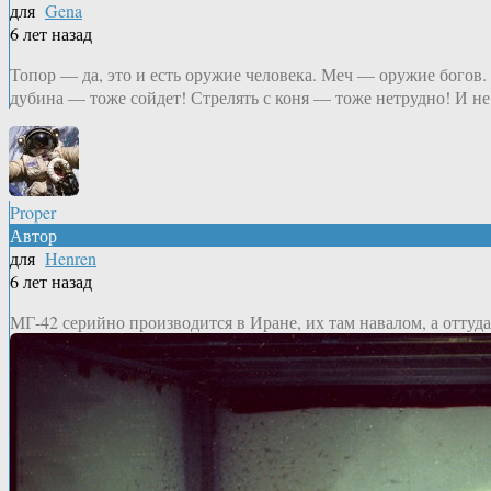
для
Gena
6 лет назад
Топор — да, это и есть оружие человека. Меч — оружие богов.
дубина — тоже сойдет! Стрелять с коня — тоже нетрудно! И не
Proper
Автор
для
Henren
6 лет назад
МГ-42 серийно производится в Иране, их там навалом, а оттуда