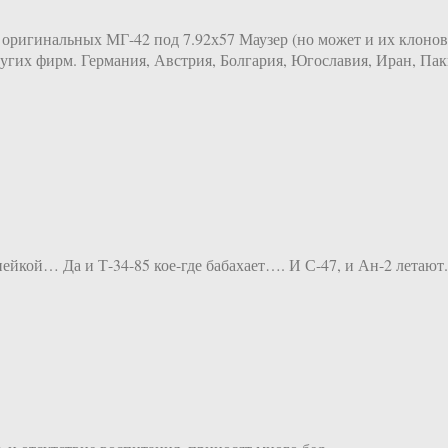
я оригинальных МГ-42 под 7.92х57 Маузер (но может и их клонов,
ругих фирм. Германия, Австрия, Болгария, Югославия, Иран, Пак
ейкой… Да и Т-34-85 кое-где бабахает…. И С-47, и Ан-2 летают.