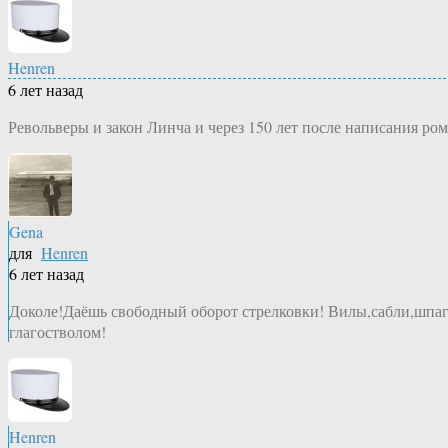
Henren
6 лет назад
Револьверы и закон Линча и через 150 лет после написания ром
Gena
для
Henren
6 лет назад
Доколе!Даёшь свободный оборот стрелковки! Вилы,сабли,шпаги
глагостволом!
Henren