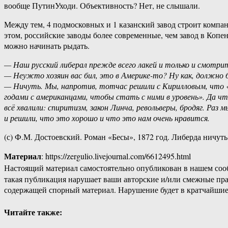
вообще ПутинУходи. Объективность? Нет, не слышали.
Между тем, 4 подмосковных и 1 казанский завод строит компан
этом, российские заводы более современные, чем завод в Копе
можно начинать рыдать.
— Наш русский либерал прежде всего лакей и только и смотри
— Неужто хозяин вас бил, это в Америке-то? Ну как, должно б
— Ничуть. Мы, напротив, тотчас решили с Кирилловым, что «м
годами с американцами, чтобы стать с ними в уровень». Да что
всё хвалили: спиритизм, закон Линча, револьверы, бродяг. Раз
и решили, что это хорошо и что это нам очень нравится.
(с) Ф.М. Достоевский. Роман «Бесы», 1872 год. Либерда ничуть
Материал
: https://zergulio.livejournal.com/6612495.html
Настоящий материал самостоятельно опубликован в нашем соо
такая публикация нарушает ваши авторские и/или смежные пр
содержащей спорный материал. Нарушение будет в кратчайшие
Читайте также: