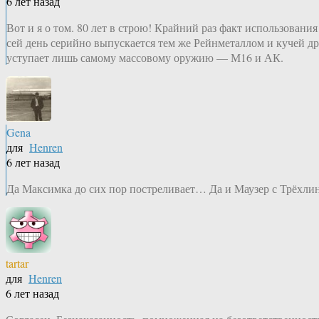
6 лет назад
Вот и я о том. 80 лет в строю! Крайний раз факт использовани
сей день серийно выпускается тем же Рейнметаллом и кучей д
уступает лишь самому массовому оружию — М16 и АК.
Gena
для
Henren
6 лет назад
Да Максимка до сих пор постреливает… Да и Маузер с Трёхлин
tartar
для
Henren
6 лет назад