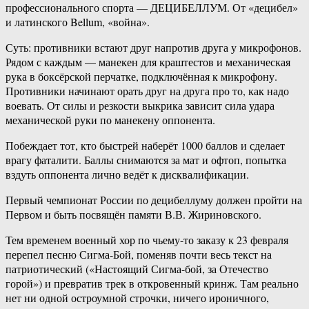
профессионального спорта — ДЕЦИБЕЛЛУМ. От «децибел»
и латинского Bellum, «война».
Суть: противники встают друг напротив друга у микрофонов.
Рядом с каждым — манекен для краштестов и механическая
рука в боксёрской перчатке, подключённая к микрофону.
Противники начинают орать друг на друга про то, как надо
воевать. От силы и резкости выкрика зависит сила удара
механической руки по манекену оппонента.
Побеждает тот, кто быстрей наберёт 1000 баллов и сделает
врагу фаталити. Баллы снимаются за мат и офтоп, попытка
вздуть оппонента лично ведёт к дисквалификации.
Первый чемпионат России по децибеллуму должен пройти на
Первом и быть посвящён памяти В.В. Жириновского.
Тем временем военный хор по чьему-то заказу к 23 февраля
перепел песню Сигма-Бой, поменяв почти весь текст на
патриотический («Настоящий Сигма-бой, за Отечество
горой») и превратив трек в откровенный кринж. Там реально
нет ни одной остроумной строчки, ничего ироничного,