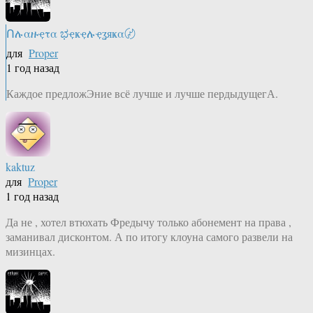
Ոሉαዙҿτα ಭҿҝҿሉҿʓяҝα〄
для
Proper
1 год назад
Каждое предложЭние всё лучше и лучше пердыдущегА.
kaktuz
для
Proper
1 год назад
Да не , хотел втюхать Фредычу только абонемент на права ,
заманивал дисконтом. А по итогу клоуна самого развели на
мизинцах.