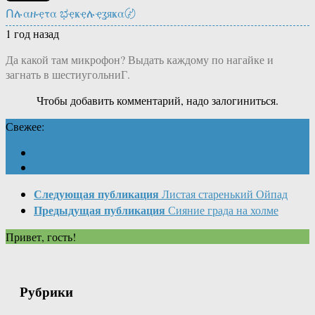
Ոሉαዙҿτα ಭҿҝҿሉҿʓяҝα〄
1 год назад
Да какой там микрофон? Выдать каждому по нагайке и
загнать в шестиугольниГ.
Чтобы добавить комментарий, надо залогиниться.
Свежее:
Следующая публикация
Листая старенький Ойпад
Предыдущая публикация
Сияние града на холме
Привет, гость!
Рубрики