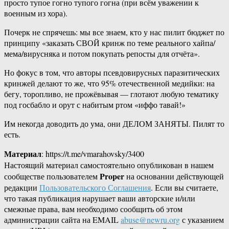
просто тупое гогно тупого гогна (при всём уважении к
военным из хора).
Почерк не спрячешь: мы все знаем, кто у нас пилит бюджет по
принципу «заказать СВОЙ кринж по теме реального хайпа/
мема/вирусняка и потом покупать репосты для отчёта».
Но фокус в том, что авторы псевдовирусных паразитических
кринжей делают то же, что 95% отечественной медийки: на
бегу, торопливо, не прожёвывая — глотают любую тематику
под госбабло и орут с набитым ртом «иффо тавай!»
Им некогда доводить до ума, они ДЕЛОМ ЗАНЯТЫ. Пилят то
есть.
Материал
: https://t.me/vmarahovsky/3400
Настоящий материал самостоятельно опубликован в нашем
Proper
сообществе пользователем
на основании действующей
редакции
Пользовательского Соглашения
. Если вы считаете,
что такая публикация нарушает ваши авторские и/или
смежные права, вам необходимо сообщить об этом
администрации сайта на EMAIL
abuse@newru.org
с указанием