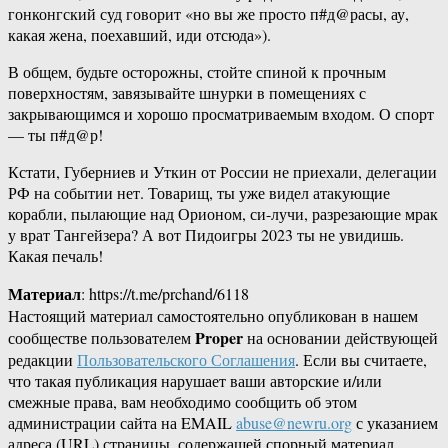
гонконгский суд говорит «но вы же просто п#д@расы, ау,
какая жена, поехавший, иди отсюда»).
В общем, будьте осторожны, стойте спиной к прочным
поверхностям, завязывайте шнурки в помещениях с
закрывающимся и хорошо просматриваемым входом. О спорт
— ты п#д@р!
Кстати, Губерниев и Уткин от России не приехали, делегации
РФ на событии нет. Товарищ, ты уже видел атакующие
корабли, пылающие над Орионом, си-лучи, разрезающие мрак
у врат Тангейзера? А вот Пидоигры 2023 ты не увидишь.
Какая печаль!
Материал
: https://t.me/prchand/6118
Настоящий материал самостоятельно опубликован в нашем
Proper
сообществе пользователем
на основании действующей
редакции
Пользовательского Соглашения
. Если вы считаете,
что такая публикация нарушает ваши авторские и/или
смежные права, вам необходимо сообщить об этом
администрации сайта на EMAIL
abuse@newru.org
с указанием
адреса (URL) страницы, содержащей спорный материал.