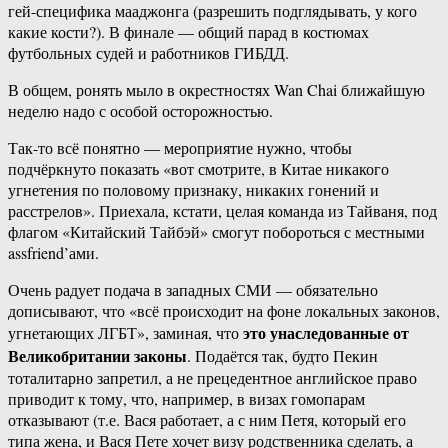
гей-специфика мааджонга (разрешить подглядывать, у кого
какие кости?). В финале — общий парад в костюмах
футбольных судей и работников ГИБДД.
В общем, ронять мыло в окрестностях Wan Chai ближайшую
неделю надо с особой осторожностью.
Так-то всё понятно — мероприятие нужно, чтобы
подчёркнуто показать «вот смотрите, в Китае никакого
угнетения по половому признаку, никаких гонений и
расстрелов». Приехала, кстати, целая команда из Тайваня, под
флагом «Китайский Тайбэй» смогут побороться с местными
assfriend’ами.
Очень радует подача в западных СМИ — обязательно
дописывают, что «всё происходит на фоне локальных законов,
это унаследованные от
угнетающих ЛГБТ», заминая, что
Великобритании законы
. Подаётся так, будто Пекин
тоталитарно запретил, а не прецедентное английское право
приводит к тому, что, например, в визах гомопарам
отказывают (т.е. Вася работает, а с ним Петя, который его
типа жена, и Вася Пете хочет визу родственника сделать, а