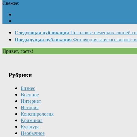
Свежее:
Следующая публикация
Поголовье немецких свиней со
Предыдущая публикация
Финляндия занялась воровст
Привет, гость!
Рубрики
Бизнес
Военное
Интернет
История
Конспирология
Криминал
Культура
Необычное