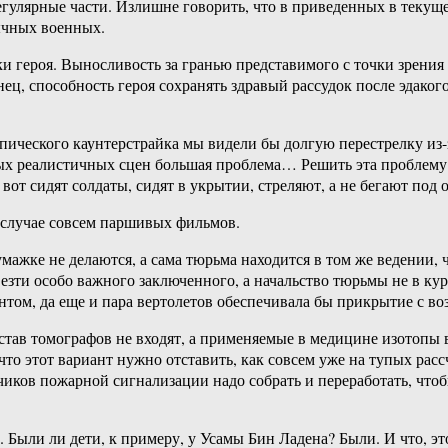
егулярные части. Излишне говорить, что в приведенных в текущ
ычных военных.
и героя. Выносливость за гранью представимого с точки зрения
нец, способность героя сохранять здравый рассудок после эдако
ческого каунтерстрайка мы видели бы долгую перестрелку из-за 
ых реалистичных сцен большая проблема… Решить эта проблему 
 вот сидят солдаты, сидят в укрытии, стреляют, а не бегают под
в случае совсем паршивых фильмов.
мажке не делаются, а сама тюрьма находится в том же ведении, 
зти особо важного заключенного, а начальство тюрьмы не в кур
нтом, да еще и пара вертолетов обеспечивала бы прикрытие с во
став томографов не входят, а применяемые в медицине изотопы 
 что этот вариант нужно отставить, как совсем уже на тупых рас
чиков пожарной сигнализации надо собрать и переработать, что
. Были ли дети, к примеру, у Усамы Бин Ладена? Были. И что, э