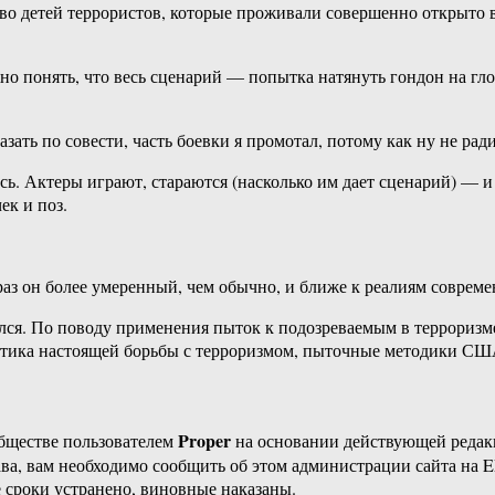
тво детей террористов, которые проживали совершенно открыто 
но понять, что весь сценарий — попытка натянуть гондон на гло
азать по совести, часть боевки я промотал, потому как ну не ра
сь. Актеры играют, стараются (насколько им дает сценарий) — и 
ек и поз.
раз он более умеренный, чем обычно, и ближе к реалиям совреме
лся. По поводу применения пыток к подозреваемым в терроризме
тика настоящей борьбы с терроризмом, пыточные методики США н
Proper
бществе пользователем
на основании действующей реда
ава, вам необходимо сообщить об этом администрации сайта на
 сроки устранено, виновные наказаны.