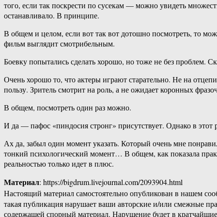
того, если так поскрести по сусекам — можно увидеть множес
останавливало. В принципе.
В общем и целом, если вот так вот дотошно посмотреть, то мож
фильм выглядит смотрибельным.
Боевку попытались сделать хорошо, но тоже не без проблем. Ск
Очень хорошо то, что актеры играют старательно. Не на отцепи
пользу. Зритель смотрит на роль, а не ожидает коронных фразоч
В общем, посмотреть один раз можно.
И да — пафос «пиндосия стронг» присутствует. Однако в этот 
Ах да, забыл один момент указать. Который очень мне понрави
тонкий психологический момент… В общем, как показала прак
реальностью только идет в плюс.
Материал
: https://bigdrum.livejournal.com/2093904.html
Настоящий материал самостоятельно опубликован в нашем соо
такая публикация нарушает ваши авторские и/или смежные пр
содержащей спорный материал. Нарушение будет в кратчайшие