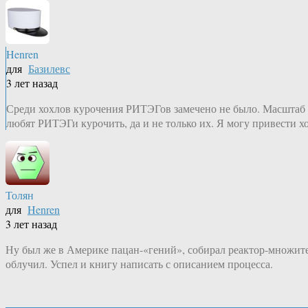
Henren
для
Базилевс
3 лет назад
Среди хохлов курочения РИТЭГов замечено не было. Масштаб не
любят РИТЭГи курочить, да и не только их. Я могу привести хо
Толян
для
Henren
3 лет назад
Ну был же в Америке пацан-«гений», собирал реактор-множител
облучил. Успел и книгу написать с описанием процесса.