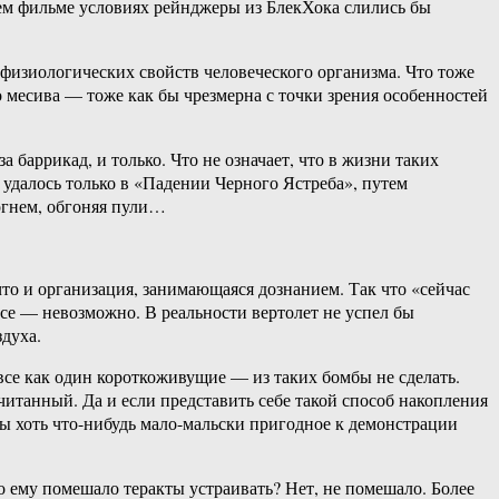
ем фильме условиях рейнджеры из БлекХока слились бы
 физиологических свойств человеческого организма. Что тоже
го месива — тоже как бы чрезмерна с точки зрения особенностей
баррикад, и только. Что не означает, что в жизни таких
удалось только в «Падении Черного Ястреба», путем
 огнем, обгоняя пули…
что и организация, занимающаяся дознанием. Так что «сейчас
се — невозможно. В реальности вертолет не успел бы
здуха.
все как один короткоживущие — из таких бомбы не сделать.
считанный. Да и если представить себе такой способ накопления
бы хоть что-нибудь мало-мальски пригодное к демонстрации
то ему помешало теракты устраивать? Нет, не помешало. Более