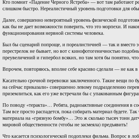
Кто помнит «Падение Черного Ястреба» — вот там работают р
слишком быстро. Нереалистичный уровень подготовки для об
Далее, совершенно невероятный уровень физической подготовк
как бы не дает возможности поверить, что это морпехи. И нако
функционирования нервной системы человека.
Был бы сценарий попроще, и пореалистичней — так и вместо эпи
перестрелок не бывает, но вот с кинофотогеничностью подобн
преувеличений и гипербол всяких, но там хотя бы понятно, что
Впрочем, повторяюсь, вполне себе красиво сделали — не как 
Касательно срочной перевозки заключенного. Такие вещи по бу
на сейчас приказали» совершенно левому подразделению переве
приземлиться, как его уже встречали бы с упакованным фигура
По поводу «теракта»… Ребята, радиоактивные соединения в со
Там все просто распадется, пока собирать материал будете. Так
материала на «грязную бомбу»… Это ж сколько тысяч тонн дат
мировой общественности (чтобы не засмеяла) предъявить!
Что касается психологической подоплеки фильма. Вопрос в лоб