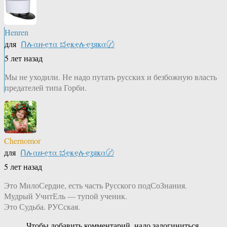
Henren
для
Ոሉαዙҿτα ಭҿҝҿሉҿʓяҝα〄
5 лет назад
Мы не уходили. Не надо путать русских и безбожную власть
предателей типа Горби.
Chernomor
для
Ոሉαዙҿτα ಭҿҝҿሉҿʓяҝα〄
5 лет назад
Это МилоСердие, есть часть Русского подСоЗнания.
Мудрый УчитЕль — тупой ученик.
Это Судьба. РУСская.
Чтобы добавить комментарий, надо залогиниться.