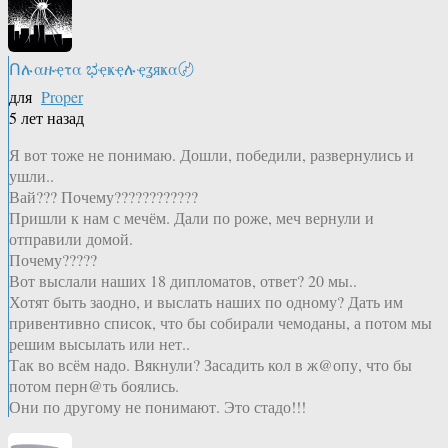
Ոሉαዙҿτα ಭҿҝҿሉҿʓяҝα〄
для
Proper
5 лет назад
Я вот тоже не понимаю. Дошли, победили, развернулись и
ушли..
Вай??? Почему????????????
Пришли к нам с мечём. Дали по роже, меч вернули и
отправили домой.
Почему?????
Вот выслали наших 18 дипломатов, ответ? 20 мы..
Хотят быть заодно, и выслать наших по одному? Дать им
привентивно список, что бы собирали чемоданы, а потом мы
решим высылать или нет..
Так во всём надо. Вякнули? Засадить кол в ж@опу, что бы
потом перн@ть боялись.
Они по другому не понимают. Это стадо!!!