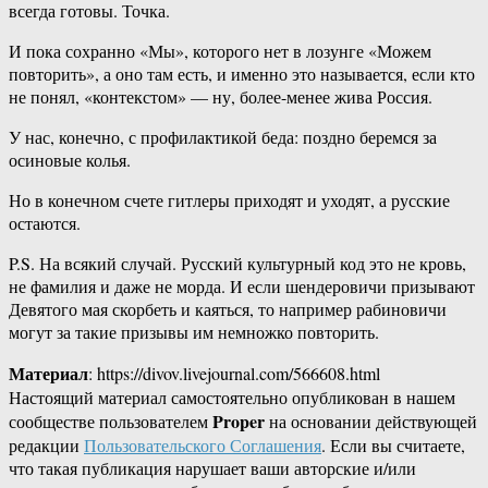
всегда готовы. Точка.
И пока сохранно «Мы», которого нет в лозунге «Можем
повторить», а оно там есть, и именно это называется, если кто
не понял, «контекстом» — ну, более-менее жива Россия.
У нас, конечно, с профилактикой беда: поздно беремся за
осиновые колья.
Но в конечном счете гитлеры приходят и уходят, а русские
остаются.
P.S. На всякий случай. Русский культурный код это не кровь,
не фамилия и даже не морда. И если шендеровичи призывают
Девятого мая скорбеть и каяться, то например рабиновичи
могут за такие призывы им немножко повторить.
Материал
: https://divov.livejournal.com/566608.html
Настоящий материал самостоятельно опубликован в нашем
Proper
сообществе пользователем
на основании действующей
редакции
Пользовательского Соглашения
. Если вы считаете,
что такая публикация нарушает ваши авторские и/или