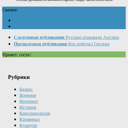
Свежее:
Следующая публикация
Русские атаковали Англию
Предыдущая публикация
Кто победил Гитлера
Привет, гость!
Рубрики
Бизнес
Военное
Интернет
История
Конспирология
Криминал
Культура