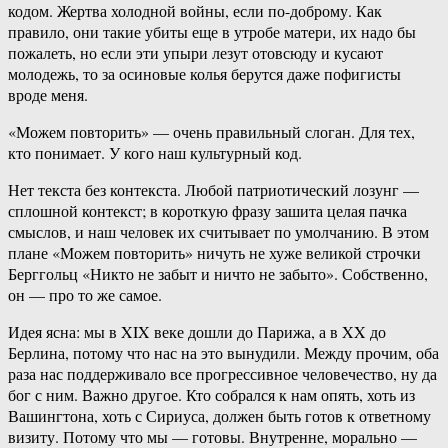
кодом. Жертва холодной войны, если по-доброму. Как
правило, они такие убиты еще в утробе матери, их надо бы
пожалеть, но если эти упыри лезут отовсюду и кусают
молодежь, то за осиновые колья берутся даже пофигисты
вроде меня.
«Можем повторить» — очень правильный слоган. Для тех,
кто понимает. У кого наш культурный код.
Нет текста без контекста. Любой патриотический лозунг —
сплошной контекст; в короткую фразу зашита целая пачка
смыслов, и наш человек их считывает по умолчанию. В этом
плане «Можем повторить» ничуть не хуже великой строчки
Берггольц «Никто не забыт и ничто не забыто». Собственно,
он — про то же самое.
Идея ясна: мы в XIX веке дошли до Парижа, а в XX до
Берлина, потому что нас на это вынудили. Между прочим, оба
раза нас поддерживало все прогрессивное человечество, ну да
бог с ним. Важно другое. Кто собрался к нам опять, хоть из
Вашингтона, хоть с Сириуса, должен быть готов к ответному
визиту. Потому что мы — готовы. Внутренне, морально —