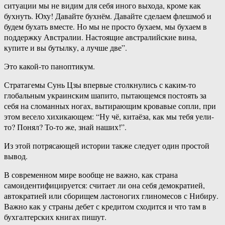
ситуации мы не видим для себя иного выхода, кроме как
бухнуть. Юху! Давайте бухнём. Давайте сделаем флешмоб и
будем бухать вместе. Но мы не просто бухаем, мы бухаем в
поддержку Австралии. Настоящие австралийские вина,
купите и вы бутылку, а лучше две”.
Это какой-то паноптикум.
Стратагемы Сунь Цзы впервые столкнулись с каким-то
глобальным украинским шапито, пытающемся постоять за
себя на сломанных ногах, вытирающим кровавые сопли, при
этом весело хихикающем: “Ну чё, китаёза, как мы тебя уели-
то? Понял? То-то же, знай наших!”.
Из этой потрясающей истории также следует один простой
вывод.
В современном мире вообще не важно, как страна
самоидентифицируется: считает ли она себя демократией,
автократией или сборищем ластоногих глиномесов с Нибиру.
Важно как у страны дебет с кредитом сходится и что там в
бухгалтерских книгах пишут.