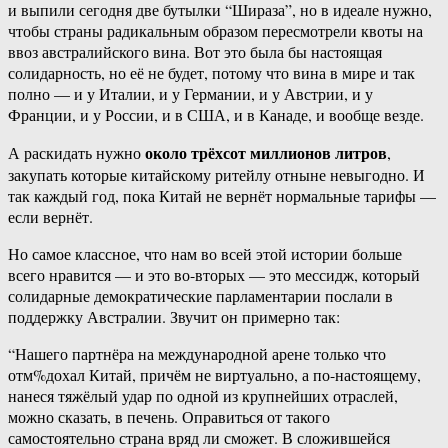
и выпили сегодня две бутылки “Шираза”, но в идеале нужно,
чтобы страны радикальным образом пересмотрели квоты на
ввоз австралийского вина. Вот это была бы настоящая
солидарность, но её не будет, потому что вина в мире и так
полно — и у Италии, и у Германии, и у Австрии, и у
Франции, и у России, и в США, и в Канаде, и вообще везде.
около трёхсот миллионов литров
А раскидать нужно
,
закупать которые китайскому ритейлу отныне невыгодно. И
так каждый год, пока Китай не вернёт нормальные тарифы —
если вернёт.
Но самое классное, что нам во всей этой истории больше
всего нравится — и это во-вторых — это мессидж, который
солидарные демократические парламентарии послали в
поддержку Австралии. Звучит он примерно так:
“Нашего партнёра на международной арене только что
отм%дохал Китай, причём не виртуально, а по-настоящему,
нанеся тяжёлый удар по одной из крупнейших отраслей,
можно сказать, в печень. Оправиться от такого
самостоятельно страна вряд ли сможет. В сложившейся