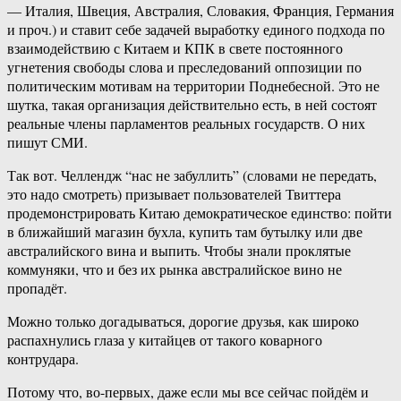
— Италия, Швеция, Австралия, Словакия, Франция, Германия
и проч.) и ставит себе задачей выработку единого подхода по
взаимодействию с Китаем и КПК в свете постоянного
угнетения свободы слова и преследований оппозиции по
политическим мотивам на территории Поднебесной. Это не
шутка, такая организация действительно есть, в ней состоят
реальные члены парламентов реальных государств. О них
пишут СМИ.
Так вот. Челлендж “нас не забуллить” (словами не передать,
это надо смотреть) призывает пользователей Твиттера
продемонстрировать Китаю демократическое единство: пойти
в ближайший магазин бухла, купить там бутылку или две
австралийского вина и выпить. Чтобы знали проклятые
коммуняки, что и без их рынка австралийское вино не
пропадёт.
Можно только догадываться, дорогие друзья, как широко
распахнулись глаза у китайцев от такого коварного
контрудара.
Потому что, во-первых, даже если мы все сейчас пойдём и