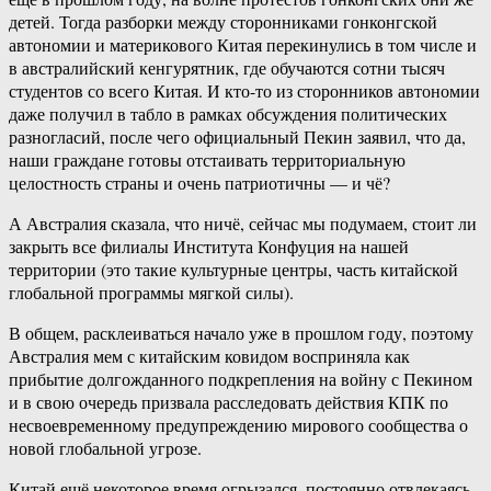
детей. Тогда разборки между сторонниками гонконгской
автономии и материкового Китая перекинулись в том числе и
в австралийский кенгурятник, где обучаются сотни тысяч
студентов со всего Китая. И кто-то из сторонников автономии
даже получил в табло в рамках обсуждения политических
разногласий, после чего официальный Пекин заявил, что да,
наши граждане готовы отстаивать территориальную
целостность страны и очень патриотичны — и чё?
А Австралия сказала, что ничё, сейчас мы подумаем, стоит ли
закрыть все филиалы Института Конфуция на нашей
территории (это такие культурные центры, часть китайской
глобальной программы мягкой силы).
В общем, расклеиваться начало уже в прошлом году, поэтому
Австралия мем с китайским ковидом восприняла как
прибытие долгожданного подкрепления на войну с Пекином
и в свою очередь призвала расследовать действия КПК по
несвоевременному предупреждению мирового сообщества о
новой глобальной угрозе.
Китай ещё некоторое время огрызался, постоянно отвлекаясь