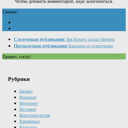
Чтобы добавить комментарий, надо залогиниться.
Свежее:
Следующая публикация
Зря Ильич таскал бревно
Предыдущая публикация
Вакцина от идиотизма
Привет, гость!
Рубрики
Бизнес
Военное
Интернет
История
Конспирология
Криминал
Культура