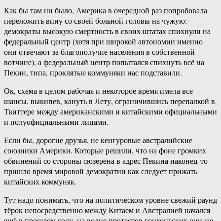
Как бы там ни было, Америка в очередной раз попробовала
переложить вину со своей больной головы на чужую:
демократы высокую смертность в своих штатах спихнули на
федеральный центр (хотя при широкой автономии именно
они отвечают за благополучие населения в собственной
вотчине), а федеральный центр попытался спихнуть всё на
Пекин, типа, проклятые коммуняки нас подставили.
Ок, схема в целом рабочая и некоторое время имела все
шансы, выкипев, кануть в Лету, ограничившись перепалкой в
Твиттере между американскими и китайскими официальными
и полуофициальными лицами.
Если бы, дорогие друзья, не кенгуровые австралийские
союзники Америки. Которые решили, что на фоне громких
обвинений со стороны сюзерена в адрес Пекина наконец-то
пришло время мировой демократии как следует прижать
китайских коммуняк.
Тут надо понимать, что на политическом уровне свежий раунд
тёрок непосредственно между Китаем и Австралией начался
ещё в прошлом году, на волне протестов гонконгских они же