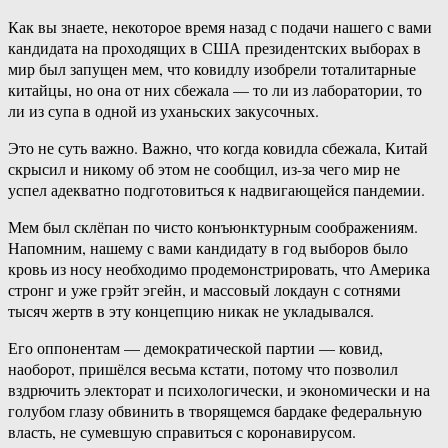
Как вы знаете, некоторое время назад с подачи нашего с вами
кандидата на проходящих в США президентских выборах в
мир был запущен мем, что ковидлу изобрели тоталитарные
китайцы, но она от них сбежала — то ли из лаборатории, то
ли из супа в одной из уханьских закусочных.
Это не суть важно. Важно, что когда ковидла сбежала, Китай
скрысил и никому об этом не сообщил, из-за чего мир не
успел адекватно подготовиться к надвигающейся пандемии.
Мем был склёпан по чисто конъюнктурным соображениям.
Напомним, нашему с вами кандидату в год выборов было
кровь из носу необходимо продемонстрировать, что Америка
стронг и уже грэйт эгейн, и массовый локдаун с сотнями
тысяч жертв в эту концепцию никак не укладывался.
Его оппонентам — демократической партии — ковид,
наоборот, пришёлся весьма кстати, потому что позволил
вздрючить электорат и психологически, и экономически и на
голубом глазу обвинить в творящемся бардаке федеральную
власть, не сумевшую справиться с коронавирусом.