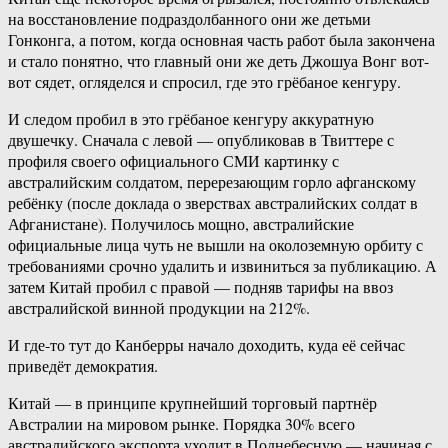
на восстановление подраздолбанного они же детьми
Гонконга, а потом, когда основная часть работ была закончена
и стало понятно, что главный они же деть Джошуа Вонг вот-
вот сядет, огляделся и спросил, где это грёбаное кенгуру.
И следом пробил в это грёбаное кенгуру аккуратную
двушечку. Сначала с левой — опубликовав в Твиттере с
профиля своего официального СМИ картинку с
австралийским солдатом, перерезающим горло афганскому
ребёнку (после доклада о зверствах австралийских солдат в
Афганистане). Получилось мощно, австралийские
официальные лица чуть не вышли на околоземную орбиту с
требованиями срочно удалить и извиниться за публикацию. А
затем Китай пробил с правой — подняв тарифы на ввоз
австралийской винной продукции на 212%.
И где-то тут до Канберры начало доходить, куда её сейчас
приведёт демократия.
Китай — в принципе крупнейший торговый партнёр
Австралии на мировом рынке. Порядка 30% всего
австралийского экспорта уходит в Поднебесную — начиная с