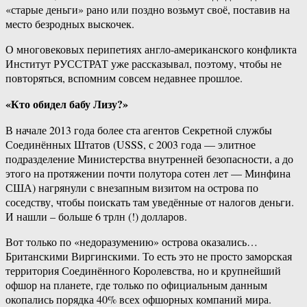
«старые деньги» рано или поздно возьмут своё, поставив на
место безродных выскочек.
О многовековых перипетиях англо-американского конфликта
Институт РУССТРАТ уже рассказывал, поэтому, чтобы не
повторяться, вспомним совсем недавнее прошлое.
«Кто обидел бабу Лизу?»
В начале 2013 года более ста агентов Секретной службы
Соединённых Штатов (USSS, с 2003 года — элитное
подразделение Министерства внутренней безопасности, а до
этого на протяжении почти полутора сотен лет — Минфина
США) нагрянули с внезапным визитом на острова по
соседству, чтобы поискать там уведённые от налогов деньги.
И нашли – больше 6 трлн (!) долларов.
Вот только по «недоразумению» острова оказались…
Британскими Виргинскими. То есть это не просто заморская
территория Соединённого Королевства, но и крупнейший
офшор на планете, где только по официальным данным
окопались порядка 40% всех офшорных компаний мира.