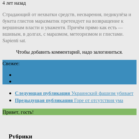
4 лет назад
Страдающий от нехватки средств, несварения, педикулёза и
букета глистов маразматик претендует на возвращение к
вершинам власти и уважентя. Причём прямо как есть —
вшивым, в долгах, с маразмом, метеоризмом и глистами.
Sapienti sat.
Чтобы добавить комментарий, надо залогиниться.
Свежее:
Следующая публикация
Украинский фашизм убивает
Предыдущая публикация
Горе от отсутствия ума
Привет, гость!
Рубрики