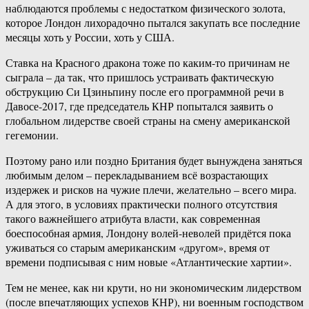
наблюдаются проблемы с недостатком физического золота,
которое Лондон лихорадочно пытался закупать все последние
месяцы хоть у России, хоть у США.
Ставка на Красного дракона тоже по каким-то причинам не
сыграла – да так, что пришлось устраивать фактическую
обструкцию Си Цзиньпину после его программной речи в
Давосе-2017, где председатель КНР попытался заявить о
глобальном лидерстве своей страны на смену американской
гегемонии.
Поэтому рано или поздно Британия будет вынуждена заняться
любимым делом – перекладыванием всё возрастающих
издержек и рисков на чужие плечи, желательно – всего мира.
А для этого, в условиях практически полного отсутствия
такого важнейшего атрибута власти, как современная
боеспособная армия, Лондону волей-неволей придётся пока
уживаться со старым американским «другом», время от
времени подписывая с ним новые «Атлантические хартии».
Тем не менее, как ни крути, но ни экономическим лидерством
(после впечатляющих успехов КНР), ни военным господством