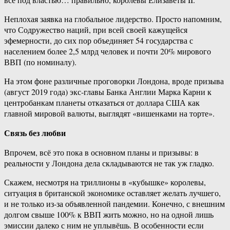
Неплохая заявка на глобальное лидерство. Просто напомним,
что Содружество наций, при всей своей кажущейся
эфемерности, до сих пор объединяет 54 государства с
населением более 2,5 млрд человек и почти 20% мирового
ВВП (по номиналу).
На этом фоне различные проговорки Лондона, вроде призыва
(август 2019 года) экс-главы Банка Англии Марка Карни к
центробанкам планеты отказаться от доллара США как
главной мировой валюты, выглядят «вишенками на торте».
Связь без любви
Впрочем, всё это пока в основном планы и призывы: в
реальности у Лондона дела складываются не так уж гладко.
Скажем, несмотря на триллионы в «кубышке» королевы,
ситуация в британской экономике оставляет желать лучшего,
и не только из-за объявленной пандемии. Конечно, с внешним
долгом свыше 100% к ВВП жить можно, но на одной лишь
эмиссии далеко с ним не уплывёшь. В особенности если