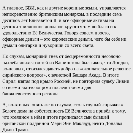
А главное, БВИ, как и другие коронные земли, управляются
непосредственно британским монархом, в последние семь
десятков лет Елизаветой II, и все офшорные активы на
десятки триллионов долларов крутятся там во благо и к
удовольствию Её Величества. Говоря совсем просто,
офшорные деньги – это королевские деньги, чего бы себе ни
думали олигархи и нувориши со всего света.
По слухам, монарший гнев от бесцеремонности несолоно
нахлебавшихся гостей из Вашингтона был таков, что Лондон,
во-первых, отказался давать добро на «окончательное решение
сирийского вопроса», с зачисткой Башара Асада. В итоге
Сирия, взятая под крыло Россией, не повторила судьбу Ливии,
со всеми вытекающими последствиями для
ближневосточного региона.
А, во-вторых, опять же по слухам, столь глупый «прыжок»
Белого дома на собственность Её Величества привёл к тому,
что хозяином в нём в итоге прописался сын бывшей
британской подданной Мэри Энн Маклауд, некто Дональд
Джон Трамп.