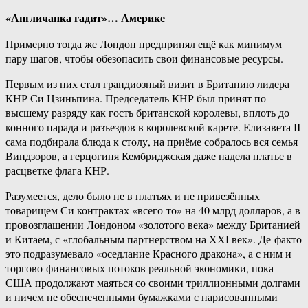
«Англичанка гадит»… Америке
Примерно тогда же Лондон предпринял ещё как минимум
пару шагов, чтобы обезопасить свои финансовые ресурсы.
Первым из них стал грандиозный визит в Британию лидера
КНР Си Цзиньпина. Председатель КНР был принят по
высшему разряду как гость британской королевы, вплоть до
конного парада и разъездов в королевской карете. Елизавета II
сама подбирала блюда к столу, на приёме собралось вся семья
Виндзоров, а герцогиня Кембриджская даже надела платье в
расцветке флага КНР.
Разумеется, дело было не в платьях и не привезённых
товарищем Си контрактах «всего-то» на 40 млрд долларов, а в
провозглашении Лондоном «золотого века» между Британией
и Китаем, с «глобальным партнерством на XXI век». Де-факто
это подразумевало «оседлание Красного дракона», а с ним и
торгово-финансовых потоков реальной экономики, пока
США продолжают маяться со своими триллионными долгами
и ничем не обеспеченными бумажками с нарисованными