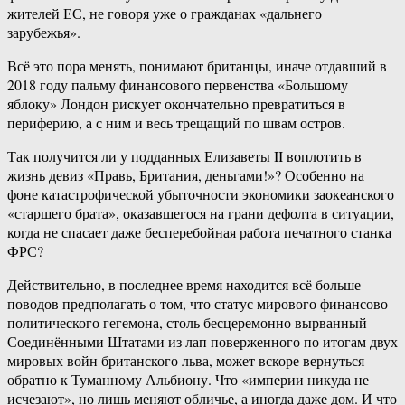
жителей ЕС, не говоря уже о гражданах «дальнего
зарубежья».
Всё это пора менять, понимают британцы, иначе отдавший в
2018 году пальму финансового первенства «Большому
яблоку» Лондон рискует окончательно превратиться в
периферию, а с ним и весь трещащий по швам остров.
Так получится ли у подданных Елизаветы II воплотить в
жизнь девиз «Правь, Британия, деньгами!»? Особенно на
фоне катастрофической убыточности экономики заокеанского
«старшего брата», оказавшегося на грани дефолта в ситуации,
когда не спасает даже бесперебойная работа печатного станка
ФРС?
Действительно, в последнее время находится всё больше
поводов предполагать о том, что статус мирового финансово-
политического гегемона, столь бесцеремонно вырванный
Соединёнными Штатами из лап поверженного по итогам двух
мировых войн британского льва, может вскоре вернуться
обратно к Туманному Альбиону. Что «империи никуда не
исчезают», но лишь меняют обличье, а иногда даже дом. И что