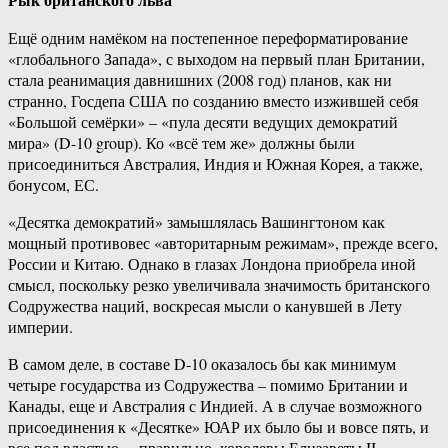
Ещё одним намёком на постепенное переформатирование
«глобального Запада», с выходом на первый план Британии,
стала реанимация давнишних (2008 год) планов, как ни
странно, Госдепа США по созданию вместо изжившей себя
«Большой семёрки» – «пула десяти ведущих демократий
мира» (D-10 group). Ко «всё тем же» должны были
присоединиться Австралия, Индия и Южная Корея, а также,
бонусом, ЕС.
«Десятка демократий» замышлялась Вашингтоном как
мощный противовес «авторитарным режимам», прежде всего,
России и Китаю. Однако в глазах Лондона приобрела иной
смысл, поскольку резко увеличивала значимость британского
Содружества наций, воскресая мысли о канувшей в Лету
империи.
В самом деле, в составе D-10 оказалось бы как минимум
четыре государства из Содружества – помимо Британии и
Канады, еще и Австралия с Индией. А в случае возможного
присоединения к «Десятке» ЮАР их было бы и вовсе пять, и
все под властью… правильно, королевы Елизаветы II.