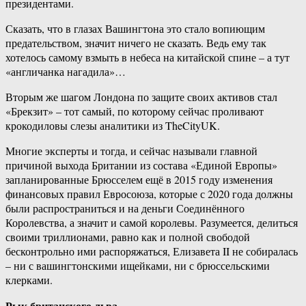
президентами.
Сказать, что в глазах Вашингтона это стало вопиющим
предательством, значит ничего не сказать. Ведь ему так
хотелось самому взмыть в небеса на китайской спине – а тут
«англичанка нагадила»…
Вторым же шагом Лондона по защите своих активов стал
«Брекзит» – тот самый, по которому сейчас проливают
крокодиловы слезы аналитики из TheCityUK.
Многие эксперты и тогда, и сейчас называли главной
причиной выхода Британии из состава «Единой Европы»
запланированные Брюсселем ещё в 2015 году изменения
финансовых правил Евросоюза, которые с 2020 года должны
были распространиться и на деньги Соединённого
Королевства, а значит и самой королевы. Разумеется, делиться
своими триллионами, равно как и полной свободой
бесконтрольно ими распоряжаться, Елизавета II не собиралась
– ни с вашингтонскими ищейками, ни с брюссельскими
клерками.
Рык британского льва