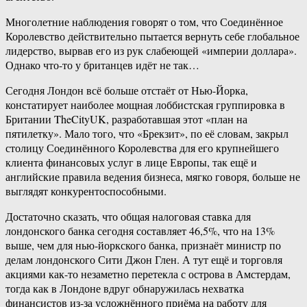
Многолетние наблюдения говорят о том, что Соединённое
Королевство действительно пытается вернуть себе глобальное
лидерство, вырвав его из рук слабеющей «империи доллара».
Однако что-то у британцев идёт не так…
Сегодня Лондон всё больше отстаёт от Нью-Йорка,
констатирует наиболее мощная лоббистская группировка в
Британии TheCityUK, разработавшая этот «план на
пятилетку». Мало того, что «Брекзит», по её словам, закрыл
столицу Соединённого Королевства для его крупнейшего
клиента финансовых услуг в лице Европы, так ещё и
английские правила ведения бизнеса, мягко говоря, больше не
выглядят конкурентоспособными.
Достаточно сказать, что общая налоговая ставка для
лондонского банка сегодня составляет 46,5%, что на 13%
выше, чем для нью-йоркского банка, признаёт министр по
делам лондонского Сити Джон Глен. А тут ещё и торговля
акциями как-то незаметно перетекла с острова в Амстердам,
тогда как в Лондоне вдруг обнаружилась нехватка
финансистов из-за усложнённого приёма на работу для