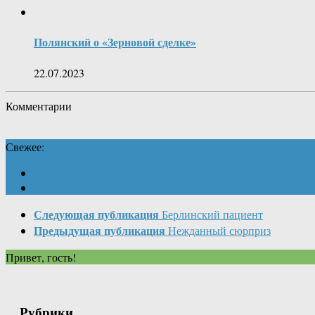
Полянский о «Зерновой сделке»
22.07.2023
Комментарии
Свежее:
Следующая публикация
Берлинский пациент
Предыдущая публикация
Нежданный сюрприз
Привет, гость!
Рубрики