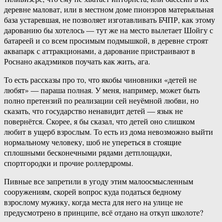
деревне маловат, или в местном доме пионэров матерьяльная
база устаревшая, не позволяет изготавливать БЧПР, как этому
дарованию бы хотелось — тут же на место вылетает Шойгу с
батареей и со всем просимым подмышкой, в деревне строят
аквапарк с аттракционами, а дарование пристраивают в
Роснано акадэмиков поучать как жить, ага.
То есть рассказы про то, что якобы чиновники «детей не
любят» — параша полная. У меня, например, может быть
полно претензий по реализации сей неуёмной любви, но
сказать, что государство ненавидит детей — язык не
повернётся. Скорее, я бы сказал, что детей оно слишком
любит в ущерб взрослым. То есть из дома невозможно выйти
нормальному человеку, шоб не упереться в стоящие
сплошными бесконечными рядами детплощадки,
спортгородки и прочие роллердромы.
Пивные все запретили в угоду этим малоосмысленным
сооружениям, скорей вопрос куда податься бедному
взрослому мужику, когда места для него на улице не
предусмотрено в принципе, всё отдано на откуп школоте?