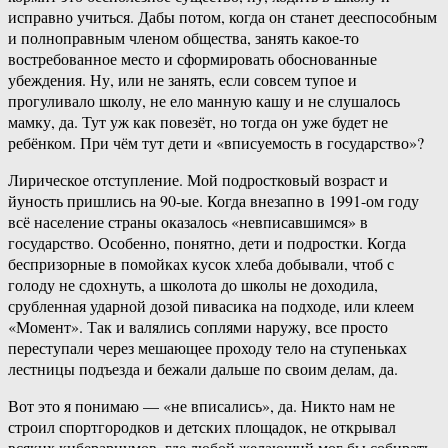
исправно учиться. Дабы потом, когда он станет дееспособным
и полноправным членом общества, занять какое-то
востребованное место и сформировать обоснованные
убеждения. Ну, или не занять, если совсем тупое и
прогуливало школу, не ело манную кашу и не слушалось
мамку, да. Тут уж как повезёт, но тогда он уже будет не
ребёнком. При чём тут дети и «вписуемость в государство»?
Лирическое отступление. Мой подростковый возраст и
йуность пришлись на 90-ые. Когда внезапно в 1991-ом году
всё население страны оказалось «невписавшимся» в
государство. Особенно, понятно, дети и подростки. Когда
беспризорные в помойках кусок хлеба добывали, чтоб с
голоду не сдохнуть, а школота до школы не доходила,
срубленная ударной дозой пивасика на подходе, или клеем
«Момент». Так и валялись соплями наружу, все просто
переступали через мешающее проходу тело на ступеньках
лестницы подъезда и бежали дальше по своим делам, да.
Вот это я понимаю — «не вписались», да. Никто нам не
строил спортгородков и детских площадок, не открывал
всяких киберариумов, где любой желающий мог бы собирать