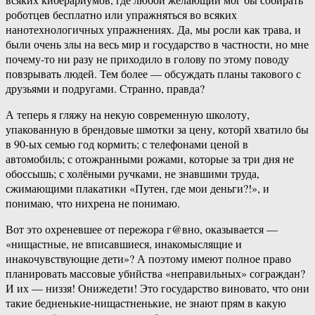
роботцев бесплатно или упражняться во всяких
нанотехнологичных упражнениях. Да, мы росли как трава, и
были очень злы на весь мир и государство в частности, но мне
почему-то ни разу не приходило в голову по этому поводу
повзрывать людей. Тем более — обсуждать планы такового с
друзьями и подругами. Странно, правда?
А теперь я гляжу на некую современную школоту,
упакованную в брендовые шмотки за цену, которй хватило бы
в 90-ых семью год кормить; с телефонами ценой в
автомобиль; с отожранными рожами, которые за три дня не
обоссышь; с холёными ручками, не знавшими труда,
сжимающими плакатики «Путен, где мои деньги?!», и
понимаю, что нихрена не понимаю.
Вот это охреневшее от пережора г@вно, оказывается —
«нищастные, не вписавшиеся, инакомыслящие и
инакочувствующие дети»? А поэтому имеют полное право
планировать массовые убийства «неправильных» сограждан?
И их — низзя! Онижедети! Это государство виновато, что они
такие бедненькие-нищастненькие, не знают прям в какую