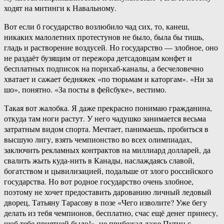
ходят на митинги к Навальному.
Вот если б государство возлюбило чад сих, то, канеш,
никаких малолетних протестунов не было, была бы тишь,
гладь и растворение воздусей. Но государство — злобное, оно
не раздаёт бузящим от пережора детсадовцам конфет и
бесплатных подписок на порнхаб-каналы, а бесчеловечно
хватает и сажает бедняжек «по тюрьмам и каторгам». «Ни за
шо», понятно. «За посты в фейсбуке», вестимо.
Такая вот жалобка. Я даже прекрасно понимаю гражданина,
откуда там ноги растут. У него чадушко занимается весьма
затратным видом спорта. Мечтает, панимаешь, пробиться в
высшую лигу, взять чемпионство во всех олимпиадах,
заключить рекламных контрактов на миллиард долларей, да
свалить жыть куда-нить в Канады, наслаждаясь славой,
богатством и цывилизацией, подальше от злого российского
государства. Но вот родное государство очень злобное,
поэтому не хочет предоставить дарованию личный ледовый
дворец, Татьяну Тарасову в позе «Чего изволите? Уже бегу
делать из тебя чемпионов, бесплатно, счас ещё денег принесу,
шоб тебе приятней было!», не прибежал даже Путин с