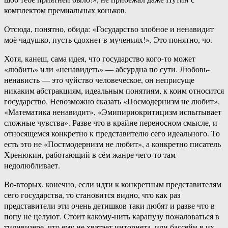
комплектом премиальных коньков.
Отсюда, понятно, обида: «Государство злобное и ненавидит
моё чадушко, пусть сдохнет в мучениях!». Это понятно, чо.
Хотя, канеш, сама идея, что государство кого-то может
«любить» или «ненавидеть» — абсурдна по сути. Любовь-
ненависть — это чуйство человеческое, он неприсуще
никаким абстракциям, идеальным понятиям, к коим относится
государство. Невозможно сказать «Посмодернизм не любит»,
«Математика ненавидит», «Эмипириокритицизм испытывает
сложные чувства». Разве что в крайне переносном смысле, и
относящемся конкретно к представителю сего идеального. То
есть это не «Постмодернизм не любит», а конкретно писатель
Хренюкин, работающий в сём жанре чего-то там
недолюбливает.
Во-вторых, конечно, если идти к конкретным представителям
сего государства, то становится видно, что как раз
представители эти очень детишков таки любят и разве что в
попу не целуют. Стоит какому-нить карапузу пожаловаться в
тиливизере, что ему не хватает инторнета, или бассейн в их