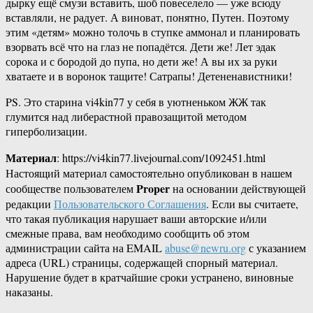
дырку ещё смузи вставить, шоб повеселело — уже всюду
вставляли, не радует. А виноват, понятно, Путен. Поэтому
этим «детям» можно толочь в ступке аммонал и планировать
взорвать всё что на глаз не попадётся. Дети же! Лет эдак
сорока и с бородой до пупа, но дети же! А вы их за руки
хватаете и в воронок тащите! Сатрапы! Детененавистники!
PS. Это старина vi4kin77 у себя в уютненьком ЖЖ так
глумится над либерастной правозащитой методом
гиперболизации.
Материал
: https://vi4kin77.livejournal.com/1092451.html
Настоящий материал самостоятельно опубликован в нашем
Proper
сообществе пользователем
на основании действующей
редакции
Пользовательского Соглашения
. Если вы считаете,
что такая публикация нарушает ваши авторские и/или
смежные права, вам необходимо сообщить об этом
администрации сайта на EMAIL
abuse@newru.org
с указанием
адреса (URL) страницы, содержащей спорный материал.
Нарушение будет в кратчайшие сроки устранено, виновные
наказаны.