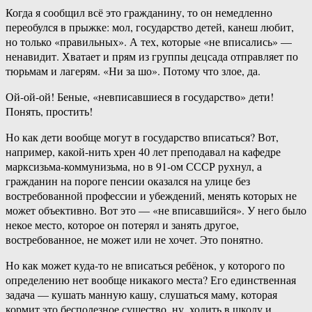
Когда я сообщил всё это гражданину, то он немедленно
переобулся в прыжке: мол, государство детей, канеш любит,
но только «правильных». А тех, которые «не вписались» —
ненавидит. Хватает и прям из группы децсада отправляет по
тюрьмам и лагерям. «Ни за шо». Потому что злое, да.
Ой-ой-ой! Беные, «невписавшиеся в государство» дети!
Понять, простить!
Но как дети вообще могут в государство вписаться? Вот,
например, какой-нить хрен 40 лет преподавал на кафедре
марксизьма-коммунизьма, но в 91-ом СССР рухнул, а
гражданин на пороге пенсии оказался на улице без
востребованной профессии и убеждений, менять которых не
может объективно. Вот это — «не вписавшийся». У него было
некое место, которое он потерял и занять другое,
востребованное, не может или не хочет. Это понятно.
Но как может куда-то не вписаться ребёнок, у которого по
определению нет вообще никакого места? Его единственная
задача — кушать манную кашу, слушаться маму, которая
кормит это бесполезное существо, ну, ходить в школу и