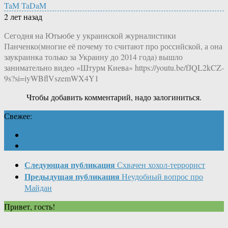
TaM TaDaM
2 лет назад
Сегодня на Ютьюбе у украинской журналистики
Панченко(многие её почему то считают про российской, а она
заукраинка только за Украину до 2014 года) вышло
занимательно видео «Штурм Киева» https://youtu.be/fJQL2kCZ-
9s?si=iyWBflVszemWX4Y1
Чтобы добавить комментарий, надо залогиниться.
Свежее:
Следующая публикация
Схвачен хохол-террорист
Предыдущая публикация
Неудобный вопрос про
Майдан
Привет, гость!