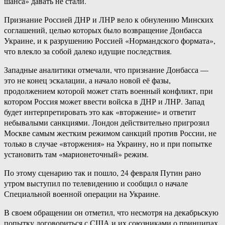
шанса» давать не стали.
Признание Россией ДНР и ЛНР вело к обнулению Минских
соглашений, целью которых было возвращение Донбасса
Украине, и к разрушению Россией «Нормандского формата»,
что влекло за собой далеко идущие последствия.
Западные аналитики отмечали, что признание Донбасса —
это не конец эскалации, а начало новой её фазы,
продолжением которой может стать военный конфликт, при
котором Россия может ввести войска в ДНР и ЛНР. Запад
будет интерпретировать это как «вторжение» и ответит
небывалыми санкциями. Лондон действительно пригрозил
Москве самым жестким режимом санкций против России, не
только в случае «вторжения» на Украину, но и при попытке
установить там «марионеточный» режим.
По этому сценарию так и пошло, 24 февраля Путин рано
утром выступил по телевидению и сообщил о начале
Специальной военной операции на Украине.
В своем обращении он отметил, что несмотря на декабрьскую
попытку договориться с США и их союзниками о принципах