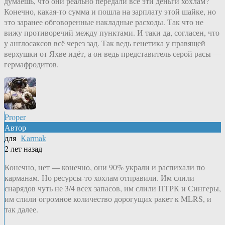
думаешь, что они реально передали все эти деньги хохлам?
Конечно, какая-то сумма и пошла на зарплату этой шайке, но
это заранее обговоренные накладные расходы. Так что не
вижу противоречий между пунктами. И таки да, согласен, что
у англосаксов всё через зад. Так ведь генетика у правящей
верхушки от Яхве идёт, а он ведь представитель серой расы —
гермафродитов.
Proper
Автор
для
Karmak
2 лет назад
Конечно, нет — конечно, они 90% украли и распихали по
карманам. Но ресурсы-то хохлам отправили. Им слили
снарядов чуть не 3/4 всех запасов, им слили ПТРК и Сингеры,
им слили огромное количество дорогущих ракет к MLRS, и
так далее.