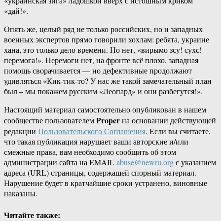
«украинская зига» ладошкой вверх с истошным криком
«дай!».
Опять же, целый ряд не только российских, но и западных
военных экспертов прямо говорили хохлам: ребята, украине
хана, это только дело времени. Но нет, «вирымо зсу! сухс!
перемога!». Перемоги нет, на фронте всё плохо, западная
помощь сворачивается — но дефективные продолжают
удивляться «Кик-тик-то? У нас же такой замечательный план
был – мы покажем русским «Леопард» и они разбегутся!».
Настоящий материал самостоятельно опубликован в нашем
Proper
сообществе пользователем
на основании действующей
редакции
Пользовательского Соглашения
. Если вы считаете,
что такая публикация нарушает ваши авторские и/или
смежные права, вам необходимо сообщить об этом
администрации сайта на EMAIL
abuse@newru.org
с указанием
адреса (URL) страницы, содержащей спорный материал.
Нарушение будет в кратчайшие сроки устранено, виновные
наказаны.
Читайте также: