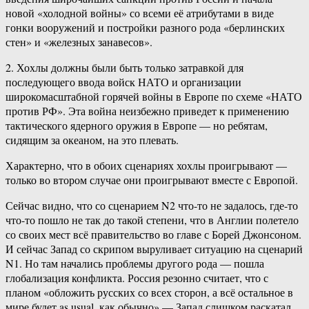
новой «холодной войны» со всеми её атрибутами в виде
гонки вооружений и постройки разного рода «берлинских
стен» и «железных занавесов».
2. Хохлы должны были быть только затравкой для
последующего ввода войск НАТО и организации
широкомасштабной горячей войны в Европе по схеме «НАТО
против РФ». Эта война неизбежно приведет к применению
тактического ядерного оружия в Европе — но ребятам,
сидящим за океаном, на это плевать.
Характерно, что в обоих сценариях хохлы проигрывают —
только во втором случае они проигрывают вместе с Европой.
Сейчас видно, что со сценарием N2 что-то не задалось, где-то
что-то пошло не так до такой степени, что в Англии полетело
со своих мест всё правительство во главе с Борей Джонсоном.
И сейчас Запад со скрипом выруливает ситуацию на сценарий
N1. Но там начались проблемы другого рода — пошла
глобализация конфликта. Россия резонно считает, что с
планом «обложить русских со всех сторон, а всё остальное в
мире будет as usual, как обычно» — Запад слишком раскатал