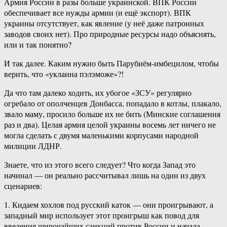
Армия России в разы больше украинской. ВПК России
обеспечивает все нужды армии (и ещё экспорт). ВПК
украины отсутствует, как явление (у неё даже патронных
заводов своих нет). Про природные ресурсы надо объяснять,
или и так понятно?
И так далее. Каким нужно быть Парубиём-имбецилом, чтобы
верить, что «уклаина пэлэможе»?!
Да что там далеко ходить, их убогое «ЗСУ» регулярно
огребало от ополченцев Донбасса, попадало в котлы, плакало,
звало маму, просило больше их не бить (Минские соглашения
раз и два). Целая армия целой украины восемь лет ничего не
могла сделать с двумя маленькими корпусами народной
милиции ЛДНР.
Знаете, что из этого всего следует? Что когда Запад это
начинал — он реально рассчитывал лишь на один из двух
сценариев:
1. Кидаем хохлов под русский каток — они проигрывают, а
западный мир использует этот проигрыш как повод для
введения широчайших санкций против России и начала