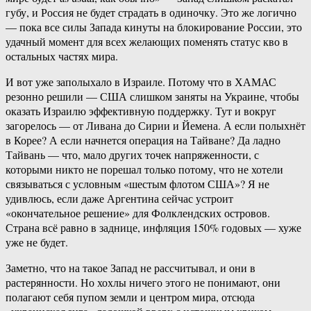
губу, и Россия не будет страдать в одиночку. Это же логично
— пока все силы Запада кинуты на блокирование России, это
удачный момент для всех желающих поменять статус кво в
остальных частях мира.
И вот уже заполыхало в Израиле. Потому что в ХАМАС
резонно решили — США слишком заняты на Украине, чтобы
оказать Израилю эффективную поддержку. Тут и вокруг
загорелось — от Ливана до Сирии и Йемена. А если полыхнёт
в Корее? А если начнется операция на Тайване? Да ладно
Тайвань — что, мало других точек напряженности, с
которыми никто не порешал только потому, что не хотели
связываться с условным «шестым флотом США»? Я не
удивлюсь, если даже Аргентина сейчас устроит
«окончательное решение» для Фолклендских островов.
Страна всё равно в заднице, инфляция 150% годовых — хуже
уже не будет.
Заметно, что на такое Запад не рассчитывал, и они в
растерянности. Но хохлы ничего этого не понимают, они
полагают себя пупом земли и центром мира, отсюда