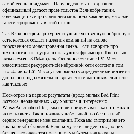
самой его не придумать. Пару недель мы назад нашли
официальный датасет правительства Великобритании,
содержащий все три с лишним миллиона компаний, которые
зарегистрированны в этой стране.
Так Влад построил рекуррентную искусственную нейронную
сеть, которая создает названия компаний на основе
побуквенного моделирования языка. Если говорить про
технологии, то внутри используются фреймворк Torch и так
называемая LSTM-модель. Основное отличие LSTM от
классической рекуррентной нейронной сети состоит в том,
что «блоки» LSTM могут запоминать определенные значения
довольно продолжительное время, что и дает появление слов
как таковых.
Посмотрев на первые результаты (вроде милых Bad Print
Services, неожиданных Gay Solutions и интересных
Wars&Automation Ltd.), мы стали придумывать, как это можно
использовать. Так и появился небольшой, но бесплатный
сервис генерации имен компаний. Пока мы смотрим на это
как на proof-of-concept. Если кому-то из людей, создающих
бизнес, это окажется полезным, мы будем только рады.