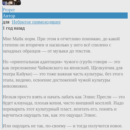
Proper
Автор
для
Небритое прямоходящее
1 год назад
Мне Майк норм. При этом я отчетливо понимаю, до какой
степени он вторичен и насколько у него всё спилено с
западных образцов — от музыки до текстов.
Но «ориентальная адаптация» чужого (грубо говоря — это
как переложение Чайковского на японский, Щелкунчик для
театра Кабуки) — это тоже важная часть культуры, без этого
этапа, видимо, освоение достижений чужой культуры
невозможно.
Нельзя просто взять и начать лабать как Элвис Пресли — это
будет клоунада, плохая копия, чисто внешний косплей. Надо
переварить этот культурный пласт, впитать его, понять и
научиться ощущать так, как это ощущал Элвис.
Или ощущать не так, по-своему — и тогда получится новое.