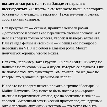
пытается сыграть то, что на Западе отыграли в
шестидесятых
. «Сыграть» в смысле часто именно повторить
буквально, и музыкой, и текстами. Такой неумелый оммаж
собственным кумирам.
Вот представьте — скажем, прочитал человек роман
Достоевского и захотел его переписать своими словами, а у
него из средств только береста, уголек и четверть алфавита.
Или увидел фильм Антониони — и решил его покадрово
переснять на VHS и с собой в главной роли. Может
получиться хорошо? Что-то может.
Вот есть, например, такая группа “Биллис Бэнд”. Никогда не
понимал не то чтобы их — а людей, которые её слушают. Они
не знают о том, что существует Том Уэйтс? Это же даже не
каверы, это буквально “рабинович напел”.
И всё это не говорит ничего плохого о группе “Зоопарк” и
Майке Науменко. Ему повезло быть послом рок-н-ролла
именно в неритмичной стране, где на бесптичье и ж@па —
соловей. Умеренный эстетический протест под стандартный
бит и переводы английских текстов — это могла бы быть