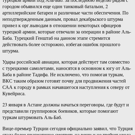
городом объявился еще один танковый батальон, 2
артиллерийские батареи и различные части обеспечения. По
неподтвержденным данным, провал декабрьского штурма
привел к орг.выводам в отношении некоторых офицеров
турецкой армии, которые отвечали за операции в районе Аль-
Баба. Турецкий Генштаб на данном этапе стремится
действовать более осторожно, избегая ошибок прошлого
штурма.
Удары российской авиации, которая действует там совместно
с турецкими самолетами, наносятся в основном к югу от Аль-
Баба в районе Тадифа. Не исключено, что помогая туркам,
ВКС таким образом готовят почву для продвижения частей
САА к городу в рамках начавшегося наступления к северу от
Кувейриса.
23 января в Астане должны начаться переговоры, где будут и
представили группировок боевиков, которые помогают
туркам штурмовать Аль-Баб.
Вице-премьер Турции сегодня официально заявил, что Турция
стала более прагматично смотреть на вещи и не требует ухода