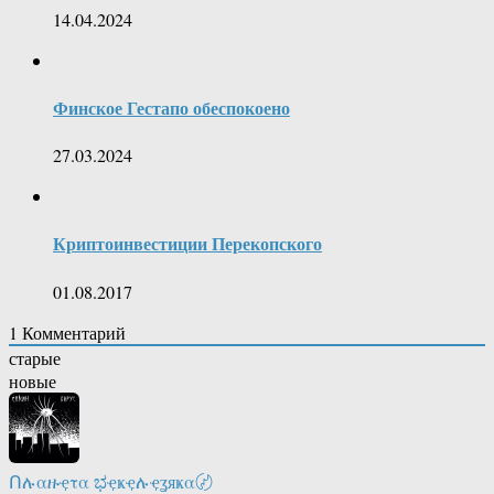
14.04.2024
Финское Гестапо обеспокоено
27.03.2024
Криптоинвестиции Перекопского
01.08.2017
1
Комментарий
старые
новые
Ոሉαዙҿτα ಭҿҝҿሉҿʓяҝα〄