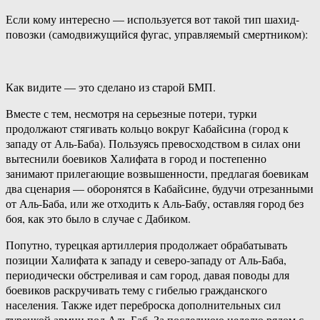
Если кому интересно — используется вот такой тип шахид-
повозки (самодвижущийся фугас, управляемый смертником):
Как видите — это сделано из старой БМП.
Вместе с тем, несмотря на серьезные потери, турки
продолжают стягивать кольцо вокруг Кабайсина (город к
западу от Аль-Баба). Пользуясь превосходством в силах они
вытеснили боевиков Халифата в город и постепенно
занимают прилегающие возвышенности, предлагая боевикам
два сценария — оборонятся в Кабайсине, будучи отрезанными
от Аль-Баба, или же отходить к Аль-Бабу, оставляя город без
боя, как это было в случае с Дабиком.
Попутно, турецкая артиллерия продолжает обрабатывать
позиции Халифата к западу и северо-западу от Аль-Баба,
периодически обстреливая и сам город, давая поводы для
боевиков раскручивать тему с гибелью гражданского
населения. Также идет переброска дополнительных сил
турецкой армии под Аль-Баб. За последнюю неделю рядом с