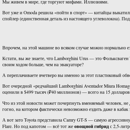
Мы живем в мире, где торгуют мифами. Иллюзиями.
Вот уже и Omoda решила «пойти в спорт» — китайцы выкатили
спойлер (единственная деталь из настоящего углеволокна). Под
Впрочем, на этой машине во всяком случае можно нормально ез
Кстати, вы же знаете, что Lamborghini Urus — это Фольксваге
своим ходом больше, чем на эвакуаторе?
А переплачиваете вчетверо вы именно за этот пластиковый об
Вот очередной «редчайший Lamborghini Aventador Miura Homage 
оценили в $499 тысяч (₽40 миллионов) — всего на 15 долларов
Что из этой новости может почерпнуть вменяемый человек, не д
гогно, на котором фактически невозможно ездить даже в кабак 
А вот зато Toyota представила Camry GT-S — самую агрессивну
овощной гибрид
Flare. Но под капотом — всё тот же
с 2,5-лит