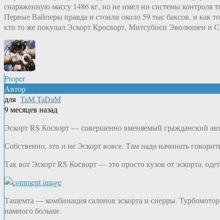
снаряженную массу 1486 кг, но не имел ни системы контроля т
Первые Вайперы правда и стоили около 59 тыс баксов, и как т
кто то же покупал Эскорт Кросворт, Митсубиси Эволюшен и
Proper
Автор
для
TaM TaDaM
9 месяцев назад
Эскорт RS Косворт — совершенно вменяемый гражданский ав
Собственно, это и не Эскорт вовсе. Там надо начинать говорит
Так вот Эскорт RS Косворт — это просто кузов от эскорта, одет
Тащемта — комбинация салонов эскорта и сиерры. Турбомотор 
намного больше.