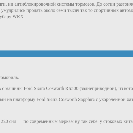
яги, ни антиблокировочной системы тормозов. До сотни разгонял
о умудрились продать около семи тысяч так то спортивных автом
 Субару WRX
томобиль.
ь с машины Ford Sierra Cosworth RS500 (заднеприводной), из кот
ый на платформу Ford Sierra Cosworth Sapphire с укороченной баз
220 сил — по современным меркам ну так себе, у стоковых кита