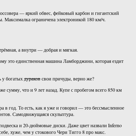
оссовера — яркий обвес, фейковый карбон и гигантский
ды. Максималка ограничена электроникой 180 км/ч.
трёмная, а внутри — добрая и мягкая.
тому это единственная машина Ламборджини, которая ездит
ь у богатых
дураков
свои причуды, верно же?
е сумму, что и 9 лет назад. Купе с пробегом всего 850 км
а в год. То есть, как я уже и говорил — это бессмысленное
понтов. Самодвижущаяся скульптура.
подвеска и 20-дюймовые диски. Даже цвет назвали Inferno
бе, хуже, чем у стокового Чери Тигго 8 про макс.