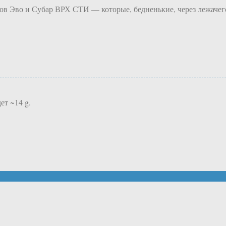
ов Эво и Субар ВРХ СТИ — которые, бедненькие, через лежачего
ет ~14 g.