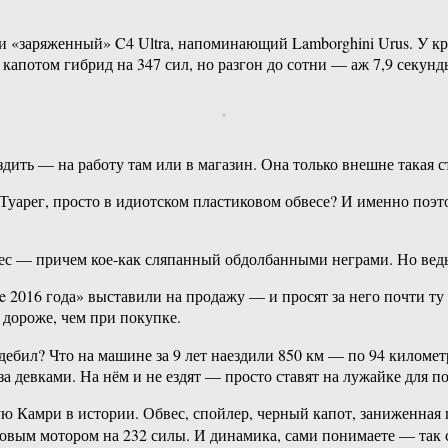
 «заряженный» C4 Ultra, напоминающий Lamborghini Urus. У кр
 капотом гибрид на 347 сил, но разгон до сотни — аж 7,9 секун
дить — на работу там или в магазин. Она только внешне такая с
н Туарег, просто в идиотском пластиковом обвесе? И именно поэ
вес — причем кое-как сляпанный обдолбанными неграми. Но вед
2016 года» выставили на продажу — и просят за него почти ту ж
 дороже, чем при покупке.
ебил? Что на машине за 9 лет наездили 850 км — по 94 километр
за девками. На нём и не ездят — просто ставят на лужайке для 
ю Камри в истории. Обвес, спойлер, черный капот, заниженная 
ровым мотором на 232 силы. И динамика, сами понимаете — так се