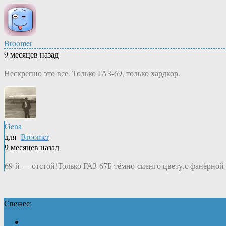
Broomer
9 месяцев назад
Нескрепно это все. Только ГАЗ-69, только хардкор.
Gena
для
Broomer
9 месяцев назад
69-й — отстой!Только ГАЗ-67Б тёмно-сиенго цвету,с фанёрно
Свежее: