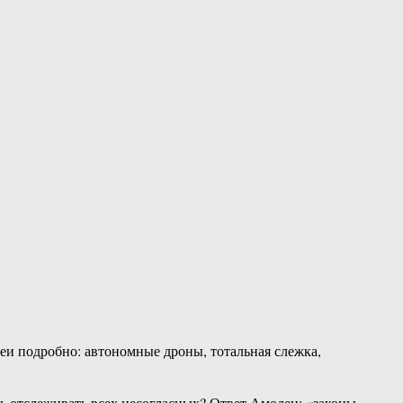
деи подробно: автономные дроны, тотальная слежка,
ть отслеживать всех несогласных? Ответ Амодеи: «законы,