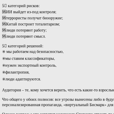
5⃣ категорий рисков:
🆘ИИ выйдет из-под контроля;
🆘террористы получат биооружие;
🆘Китай построит тоталитаризм;
🆘люди потеряют работу;
🆘люди потеряют смысл.
5⃣ категорий решений:
✳️ мы работаем над безопасностью,
✳️мы ставим классификаторы,
✳️нужен экспортный контроль,
✳️филантропия,
✳️люди адаптируются.
Аудитория – те, кому хочется верить, что есть какие-то взрос
Что общего у обоих полюсов: все угрозы вынесены либо в буду
персонализированная пропаганда, «виртуальный Бисмарк» для 
Однако вопрос: а кто запретит условному Стармеру строить то 