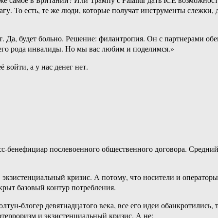
. То есть, те же люди, которые получат инструменты слежки, д
. Да, будет больно. Решение: филантропия. Он с партнерами обе
воего рода инвалиды. Но мы вас любим и поделимся.»
 войти, а у нас денег нет.
сс-бенефициар послевоенного общественного договора. Средний 
 в экзистенциальный кризис. А потому, что носители и операто
акрыт базовый контур потребления.
олтун-блогер девятнадцатого века, все его идеи обанкротились
терроризм и экзистенциальный кризис. А не: