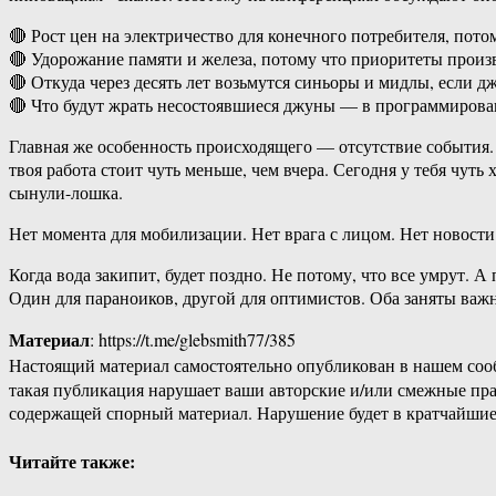
🔴 Рост цен на электричество для конечного потребителя, пото
🔴 Удорожание памяти и железа, потому что приоритеты произ
🔴 Откуда через десять лет возьмутся синьоры и мидлы, если 
🔴 Что будут жрать несостоявшиеся джуны — в программирован
Главная же особенность происходящего — отсутствие события. 
твоя работа стоит чуть меньше, чем вчера. Сегодня у тебя чут
сынули-лошка.
Нет момента для мобилизации. Нет врага с лицом. Нет новости 
Когда вода закипит, будет поздно. Не потому, что все умрут. 
Один для параноиков, другой для оптимистов. Оба заняты ва
Материал
: https://t.me/glebsmith77/385
Настоящий материал самостоятельно опубликован в нашем соо
такая публикация нарушает ваши авторские и/или смежные пр
содержащей спорный материал. Нарушение будет в кратчайшие
Читайте также: