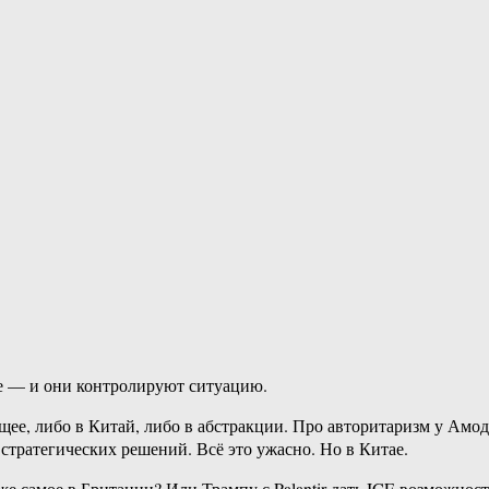
лые — и они контролируют ситуацию.
щее, либо в Китай, либо в абстракции. Про авторитаризм у Амо
стратегических решений. Всё это ужасно. Но в Китае.
же самое в Британии? Или Трампу с Palantir дать ICE возможнос