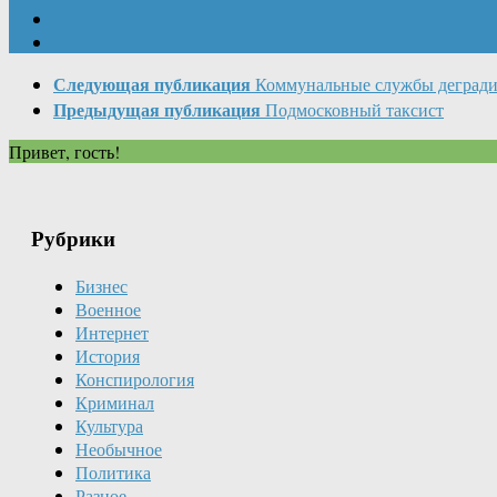
Следующая публикация
Коммунальные службы деград
Предыдущая публикация
Подмосковный таксист
Привет, гость!
Рубрики
Бизнес
Военное
Интернет
История
Конспирология
Криминал
Культура
Необычное
Политика
Разное