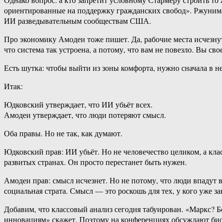
ориентированные на поддержку гражданских свобод». Ржунимагу
ИИ разведывательным сообществам США.
Про экономику Амодеи тоже пишет. Да, рабочие места исчезнут
что система так устроена, а потому, что вам не повезло. Вы с
Есть шутка: чтобы выйти из зоны комфорта, нужно сначала в неё
Итак:
Юдковский утверждает, что ИИ убьёт всех.
Амодеи утверждает, что люди потеряют смысл.
Оба правы. Но не так, как думают.
Юдковский прав: ИИ убьёт. Но не человечество целиком, а кла
развитых странах. Он просто перестанет быть нужен.
Амодеи прав: смысл исчезнет. Но не потому, что люди впадут
социальная страта. Смысл — это роскошь для тех, у кого уже з
Добавим, что классовый анализ сегодня табуирован. «Маркс? Б
инновациям» скажет. Поэтому на конференциях обсуждают био