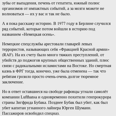
зубы от выпадения, печень от гепатита, южный полюс
организмов от импактных событий, а за мозги можете не
волноваться — их у вас и так не было.
А я пока расскажу историю. В 1977 году в Берлине случился
ряд событий, которые потом войшли в историю под
названием «Немецкая осень».
Немецкие спецслужбы арестовали главарей левых
террористов, называющих себя «Фракцией Красной армии»
(RAF). На их счету было много тяжких преступлений, от
убийств до поджогов крупных общественных зданий, плюс
связи с радикальными исламистами на Востоке. Но смертная
казнь в ФРГ тогда, конечно, уже была отменена — так что
ребятам грозило просто очень-очень долгое тюремное
заключение.
Но в ответ оставшиеся на свободе рафовцы угнали самолёт
компании Lufthansa и одновременно похитили генпрокурора
страны Зигфрида Бубака. Позднее Бубак был убит, как был
убит капитан угнанного лайнера Юрген Шуманн.
Пассажиров освободил спецназ.