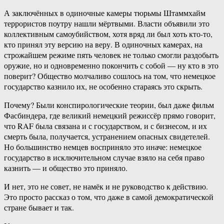
А заключённых в одиночные камеры тюрьмы Штаммхайм
террористов поутру нашли мёртвыми. Власти объявили это
коллективным самоубийством, хотя вряд ли был хоть кто-то,
кто принял эту версию на веру. В одиночных камерах, на
строжайшем режиме пять человек не только смогли раздобыть
оружие, но и одновременно покончить с собой — ну кто в это
поверит? Общество молчаливо сошлось на том, что немецкое
государство казнило их, не особенно стараясь это скрыть.
Почему? Были конспирологические теории, был даже фильм
Фасбиндера, где великий немецкий режиссёр прямо говорит,
что RAF была связана и с государством, и с бизнесом, и их
смерть была, получается, устранением опасных свидетелей.
Но большинство немцев восприняло это иначе: немецкое
государство в исключительном случае взяло на себя право
казнить — и общество это приняло.
И нет, это не совет, не намёк и не руководство к действию.
Это просто рассказ о том, что даже в самой демократической
стране бывает и так.