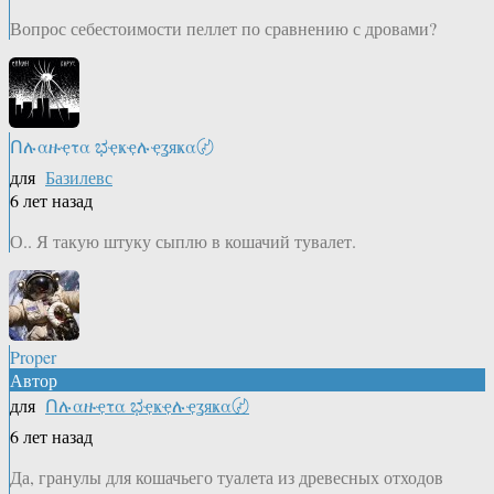
Вопрос себестоимости пеллет по сравнению с дровами?
Ոሉαዙҿτα ಭҿҝҿሉҿʓяҝα〄
для
Базилевс
6 лет назад
О.. Я такую штуку сыплю в кошачий тувалет.
Proper
Автор
для
Ոሉαዙҿτα ಭҿҝҿሉҿʓяҝα〄
6 лет назад
Да, гранулы для кошачьего туалета из древесных отходов