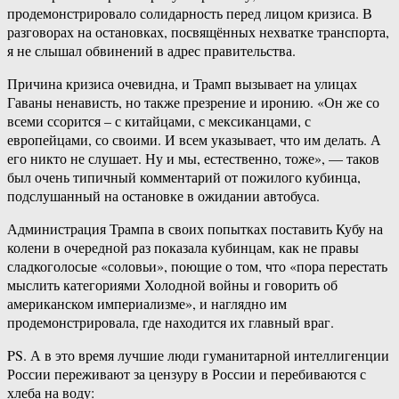
продемонстрировало солидарность перед лицом кризиса. В
разговорах на остановках, посвящённых нехватке транспорта,
я не слышал обвинений в адрес правительства.
Причина кризиса очевидна, и Трамп вызывает на улицах
Гаваны ненависть, но также презрение и иронию. «Он же со
всеми ссорится – с китайцами, с мексиканцами, с
европейцами, со своими. И всем указывает, что им делать. А
его никто не слушает. Ну и мы, естественно, тоже», — таков
был очень типичный комментарий от пожилого кубинца,
подслушанный на остановке в ожидании автобуса.
Администрация Трампа в своих попытках поставить Кубу на
колени в очередной раз показала кубинцам, как не правы
сладкоголосые «соловьи», поющие о том, что «пора перестать
мыслить категориями Холодной войны и говорить об
американском империализме», и наглядно им
продемонстрировала, где находится их главный враг.
PS. А в это время лучшие люди гуманитарной интеллигенции
России переживают за цензуру в России и перебиваются с
хлеба на воду: