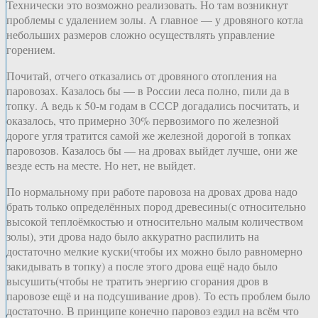
Технически это возможно реализовать. Но там возникнут
проблемы с удалением золы. А главное — у дровяного котла
небольших размеров сложно осуществлять управление
горением.
Почитай, отчего отказались от дровяного отопления на
паровозах. Казалось бы — в России леса полно, пили да в
топку. А ведь к 50-м годам в СССР догадались посчитать, и
оказалось, что примерно 30% первозимого по железной
дороге угля тратится самой же железной дорогой в топках
паровозов. Казалось бы — на дровах выйдет лучше, они же
везде есть на месте. Но нет, не выйдет.
По нормальному при работе паровоза на дровах дрова надо
брать только определённых пород древесины(с относительно
высокой теплоёмкостью и относительно малым количеством
золы), эти дрова надо было аккуратно распилить на
достаточно мелкие куски(чтобы их можно было равномерно
закидывать в топку) а после этого дрова ещё надо было
высушить(чтобы не тратить энергию сгорания дров в
паровозе ещё и на подсушивание дров). То есть проблем было
достаточно. В принципе конечно паровоз ездил на всём что