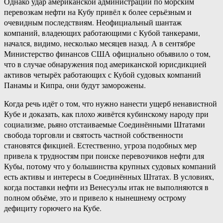
Однако удар американской администрации по морским
перевозкам нефти на Кубу привёл к более серьёзным и
очевидным последствиям. Неофициальный шантаж
компаний, владеющих работающими с Кубой танкерами,
начался, видимо, несколько месяцев назад. А в сентябре
Министерство финансов США официально объявило о том,
что в случае обнаружения под американской юрисдикцией
активов четырёх работающих с Кубой судовых компаний
Панамы и Кипра, они будут заморожены.
Когда речь идёт о том, что нужно нанести ущерб ненавистной
Кубе и доказать, как плохо живётся кубинскому народу при
социализме, рьяно отстаиваемые Соединёнными Штатами
свобода торговли и святость частной собственности
становятся фикцией. Естественно, угроза подобных мер
привела к трудностям при поиске перевозчиков нефти для
Кубы, потому что у большинства крупных судовых компаний
есть активы и интересы в Соединённых Штатах. В условиях,
когда поставки нефти из Венесуэлы итак не выполняются в
полном объёме, это и привело к нынешнему острому
дефициту горючего на Кубе.