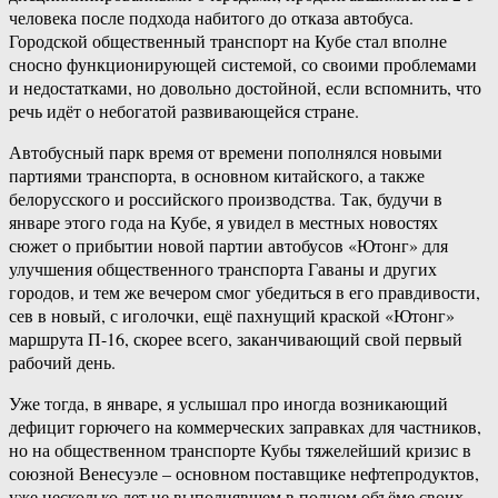
человека после подхода набитого до отказа автобуса.
Городской общественный транспорт на Кубе стал вполне
сносно функционирующей системой, со своими проблемами
и недостатками, но довольно достойной, если вспомнить, что
речь идёт о небогатой развивающейся стране.
Автобусный парк время от времени пополнялся новыми
партиями транспорта, в основном китайского, а также
белорусского и российского производства. Так, будучи в
январе этого года на Кубе, я увидел в местных новостях
сюжет о прибытии новой партии автобусов «Ютонг» для
улучшения общественного транспорта Гаваны и других
городов, и тем же вечером смог убедиться в его правдивости,
сев в новый, с иголочки, ещё пахнущий краской «Ютонг»
маршрута П-16, скорее всего, заканчивающий свой первый
рабочий день.
Уже тогда, в январе, я услышал про иногда возникающий
дефицит горючего на коммерческих заправках для частников,
но на общественном транспорте Кубы тяжелейший кризис в
союзной Венесуэле – основном поставщике нефтепродуктов,
уже несколько лет не выполнявшем в полном объёме своих