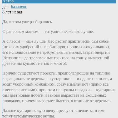
Автор
для
Базилевс
6 лет назад
Да, в этом уже разбирались.
С рапсовым маслом — ситуация несколько лучше.
А с лесом — еще лучше. Лес растет практически сам собой
(никаких удобрений и гербицидов, прополки-окучивания),
его использование не требует значительных затрат энергии
(бензопилы да трелевочные трактора на тонну вывезенной
древесины кушают не так и много).
Причем существуют проекты, предполагающие на топливо
выращивать не деревья, а кустарники — их даже не пилят, а
косят уборочным комбайном, сразу измельчают (прямо всё
вместе с листьями), при этом не нужны посадки — кустарник
сам дает новые побеги и заново вырастает на скошенных
площадях, причем вырастает быстро, в отличие от деревьев.
Дальше кустарниковую щепу прессуют в пеллеты, и ими
топят автоматические котлы.