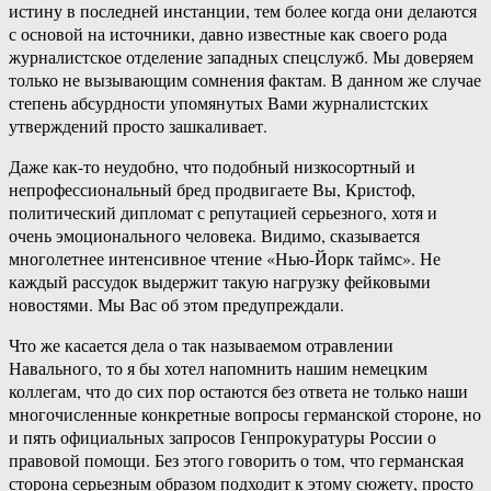
истину в последней инстанции, тем более когда они делаются
с основой на источники, давно известные как своего рода
журналистское отделение западных спецслужб. Мы доверяем
только не вызывающим сомнения фактам. В данном же случае
степень абсурдности упомянутых Вами журналистских
утверждений просто зашкаливает.
Даже как-то неудобно, что подобный низкосортный и
непрофессиональный бред продвигаете Вы, Кристоф,
политический дипломат с репутацией серьезного, хотя и
очень эмоционального человека. Видимо, сказывается
многолетнее интенсивное чтение «Нью-Йорк таймс». Не
каждый рассудок выдержит такую нагрузку фейковыми
новостями. Мы Вас об этом предупреждали.
Что же касается дела о так называемом отравлении
Навального, то я бы хотел напомнить нашим немецким
коллегам, что до сих пор остаются без ответа не только наши
многочисленные конкретные вопросы германской стороне, но
и пять официальных запросов Генпрокуратуры России о
правовой помощи. Без этого говорить о том, что германская
сторона серьезным образом подходит к этому сюжету, просто