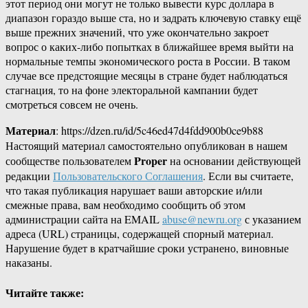
этот период они могут не только вывести курс доллара в
диапазон гораздо выше ста, но и задрать ключевую ставку ещё
выше прежних значений, что уже окончательно закроет
вопрос о каких-либо попытках в ближайшее время выйти на
нормальные темпы экономического роста в России. В таком
случае все предстоящие месяцы в стране будет наблюдаться
стагнация, то на фоне электоральной кампании будет
смотреться совсем не очень.
Материал
: https://dzen.ru/id/5c46ed47d4fdd900b0ce9b88
Настоящий материал самостоятельно опубликован в нашем
Proper
сообществе пользователем
на основании действующей
редакции
Пользовательского Соглашения
. Если вы считаете,
что такая публикация нарушает ваши авторские и/или
смежные права, вам необходимо сообщить об этом
администрации сайта на EMAIL
abuse@newru.org
с указанием
адреса (URL) страницы, содержащей спорный материал.
Нарушение будет в кратчайшие сроки устранено, виновные
наказаны.
Читайте также: