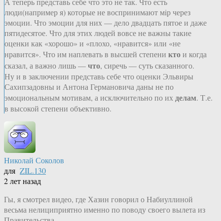
А теперь представь себе что это не так. Что есть
люди(например я) которые не воспринимают мiр через
эмоции. Что эмоции для них — дело двадцать пятое и даже
пятидесятое. Что для этих людей вовсе не важны такие
оценки как «хорошо» и «плохо, «нравится» или «не
кто
нравится». Что им наплевать в высшей степени
и когда
что
сказал, а важно лишь —
, сиречь — суть сказанного.
Ну и в заключении представь себе что оценки Эльвиры
Сахипзадовны и Антона Германовича даны не по
делам
эмоциональным мотивам, а исключительно по их
. Т.е.
в высокой степени объективно.
Николай Соколов
для
ZIL.130
2 лет назад
Гы, я смотрел видео, где Хазин говорил о Набиуллиной
весьма нелициприятно именно по поводу своего вылета из
Правительства.