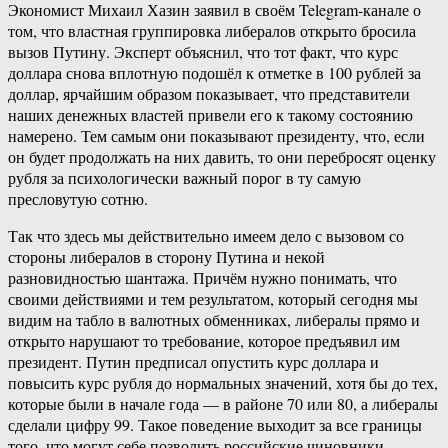
Экономист Михаил Хазин заявил в своём Telegram-канале о
том, что властная группировка либералов открыто бросила
вызов Путину. Эксперт объяснил, что тот факт, что курс
доллара снова вплотную подошёл к отметке в 100 рублей за
доллар, ярчайшим образом показывает, что представители
наших денежных властей привели его к такому состоянию
намерено. Тем самым они показывают президенту, что, если
он будет продолжать на них давить, то они перебросят оценку
рубля за психологически важный порог в ту самую
пресловутую сотню.
Так что здесь мы действительно имеем дело с вызовом со
стороны либералов в сторону Путина и некой
разновидностью шантажа. Причём нужно понимать, что
своими действиями и тем результатом, который сегодня мы
видим на табло в валютных обменниках, либералы прямо и
открыто нарушают то требование, которое предъявил им
президент. Путин предписал опустить курс доллара и
повысить курс рубля до нормальных значений, хотя бы до тех,
которые были в начале года — в районе 70 или 80, а либералы
сделали цифру 99. Такое поведение выходит за все границы
того, что могут себе позволить российские чиновники.