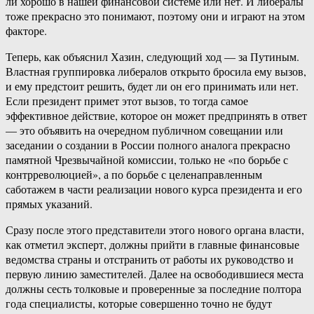
ли хорошо в нашей финансовой системе или нет. И либералы
тоже прекрасно это понимают, поэтому они и играют на этом
факторе.
Теперь, как объяснил Хазин, следующий ход — за Путиным.
Властная группировка либералов открыто бросила ему вызов,
и ему предстоит решить, будет ли он его принимать или нет.
Если президент примет этот вызов, то тогда самое
эффективное действие, которое он может предпринять в ответ
— это объявить на очередном публичном совещании или
заседании о создании в России полного аналога прекрасно
памятной Чрезвычайной комиссии, только не «по борьбе с
контрреволюцией», а по борьбе с целенаправленным
саботажем в части реализации нового курса президента и его
прямых указаний.
Сразу после этого представители этого нового органа власти,
как отметил эксперт, должны прийти в главные финансовые
ведомства страны и отстранить от работы их руководство и
первую линию заместителей. Далее на освободившиеся места
должны сесть толковые и проверенные за последние полтора
года специалисты, которые совершенно точно не будут