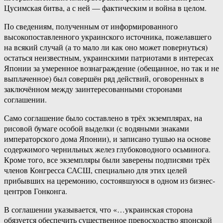
Цусимская битва, а с ней — фактическим и война в целом.
По сведениям, полученным от информированного
высокопоставленного украинского источника, пожелавшего
на всякий случай (а то мало ли как оно может повернуться)
остаться неизвестным, украинскими патриотами в интересах
Японии за умеренное вознаграждение (обещанное, но так и не
выплаченное) был совершён ряд действий, оговоренных в
заключённом между заинтересованными сторонами
соглашении.
Само соглашение было составлено в трёх экземплярах, на
рисовой бумаге особой выделки (с водяными знаками
императорского дома Японии), и записано тушью на основе
содержимого чернильных желез глубоководного осьминога.
Кроме того, все экземпляры были заверены подписями трёх
членов Конгресса САСШ, специально для этих целей
прибывших на церемонию, состоявшуюся в одном из бизнес-
центров Гонконга.
В соглашении указывается, что «…украинская сторона
обязуется обеспечить существенное превосходство японской