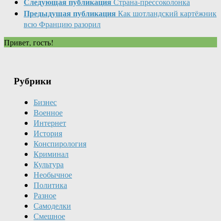
Следующая публикация
Страна-прессоколонка
Предыдущая публикация
Как шотландский картёжник
всю Францию разорил
Привет, гость!
Рубрики
Бизнес
Военное
Интернет
История
Конспирология
Криминал
Культура
Необычное
Политика
Разное
Самоделки
Смешное