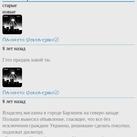
старые
новые
Ոሉαዙҿτα ಭҿҝҿሉҿʓяҝα〄
8 лет назад
Гэто праздик какой ты.
Ոሉαዙҿτα ಭҿҝҿሉҿʓяҝα〄
8 лет назад
Владелец магазина в городе Барлинек на северо-западе
Польши вывесил объявление, гласящее, что все без
исключения граждане Украины, решившие сделать покупки,
подлежат досмотру.