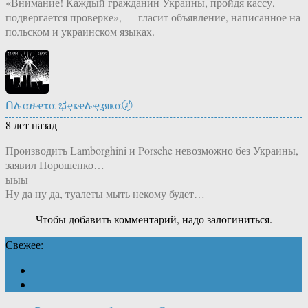
«Внимание! Каждый гражданин Украины, пройдя кассу,
подвергается проверке», — гласит объявление, написанное на
польском и украинском языках.
Ոሉαዙҿτα ಭҿҝҿሉҿʓяҝα〄
8 лет назад
Производить Lamborghini и Porsche невозможно без Украины,
заявил Порошенко…
ыыы
Ну да ну да, туалеты мыть некому будет…
Чтобы добавить комментарий, надо залогиниться.
Свежее: