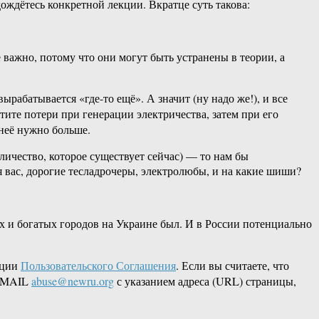
 дождётесь конкретной лекции. Вкратце суть такова:
е важно, потому что они могут быть устранены в теории, а
ырабатывается «где-то ещё». А значит (ну надо же!), и все
тите потери при генерации электричества, затем при его
 неё нужно больше.
личество, которое существует сейчас) — то нам бы
я вас, дорогие тесладрочеры, электролюбы, и на какие шиши?
х и богатых городов на Украине был. И в России потенциально
кции
Пользовательского Соглашения
. Если вы считаете, что
 EMAIL
abuse@newru.org
с указанием адреса (URL) страницы,