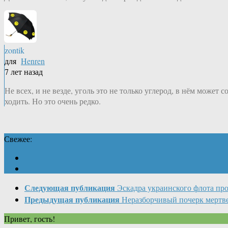
zontik
для
Henren
7 лет назад
Не всех, и не везде, уголь это не только углерод, в нём может
ходить. Но это очень редко.
Свежее:
Следующая публикация
Эскадра украинского флота пр
Предыдущая публикация
Неразборчивый почерк мертв
Привет, гость!