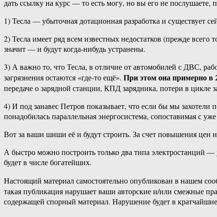
дать ссылку на курс — то есть могу, но вы его не послушаете, 
1) Тесла — убыточная дотационная разработка и существует с
2) Тесла имеет ряд всем известных недостатков (прежде всего 
значит — и будут когда-нибудь устранены.
3) А важно то, что Тесла, в отличие от автомобилей с ДВС, раб
При этом она примерно в 
загрязнения остаются «где-то ещё».
передаче о зарядной станции, КПД зарядника, потери в цикле за
4) И под занавес Петров показывает, что если бы мы захотели 
понадобилась параллельная энергосистема, сопоставимая с уже 
Вот за ваши шиши её и будут строить. За счет повышения цен н
А быстро можно построить только два типа электростанций — 
будет в числе богатейших.
Настоящий материал самостоятельно опубликован в нашем соо
такая публикация нарушает ваши авторские и/или смежные пр
содержащей спорный материал. Нарушение будет в кратчайшие