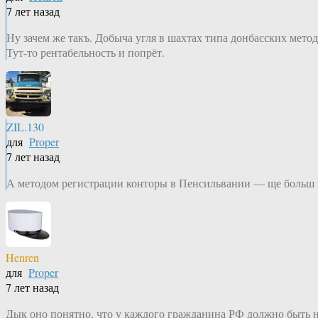
7 лет назад
Ну зачем же такъ. Добыча угля в шахтах типа донбасских мето
Тут-то рентабельность и попрёт.
ZIL.130
для
Proper
7 лет назад
А методом регистрации конторы в Пенсильвании — ще больш 
Henren
для
Proper
7 лет назад
Дык оно понятно, что у каждого гражданина РФ должно быть не