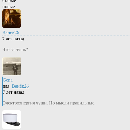
старые
новые
Ванёк26
7 лет назад
Что за чушь?
Gena
для
Ванёк26
7 лет назад
Электроэнергия чуши. Но мысли правильные.