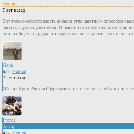
Henren
7 лет назад
Вот только себестоимость добычи угля шахтным способом высо
шахты, глубоко убыточны. И именно поэтому хохлы не торопятс
они, в общем-то, рады, что тратиться на закрытие этих шахт и
Gena
для
Henren
7 лет назад
Ой ли? Кремлёвская ббуржуазия тож не очень за убытки, так чт
Proper
Автор
для
Henren