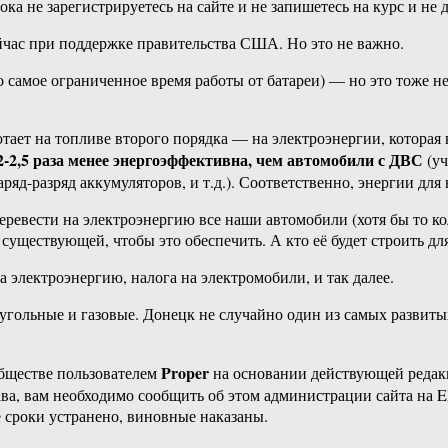
пока не зарегистрируетесь на сайте и не запишетесь на курс и не
ейчас при поддержке правительства США. Но это не важно.
то самое ограниченное время работы от батареи) — но это тоже н
отает на топливе второго порядка — на электроэнергии, которая в
2-2,5 раза менее энергоэффективна, чем автомобили с ДВС
(уч
ряд-разряд аккумуляторов, и т.д.). Соответственно, энергии для
перевести на электроэнергию все наши автомобили (хотя бы то ко
существующей, чтобы это обеспечить. А кто её будет строить дл
а электроэнергию, налога на электромобили, и так далее.
угольные и газовые. Донецк не случайно один из самых развиты
Proper
бществе пользователем
на основании действующей реда
ава, вам необходимо сообщить об этом администрации сайта на
 сроки устранено, виновные наказаны.