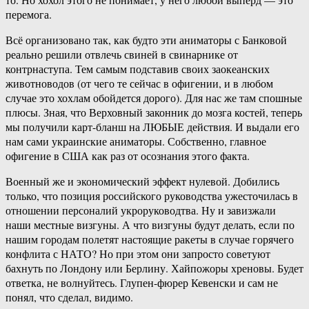
перемога.
Всё организовано так, как будто эти аниматоры с Банковой
реально решили отвлечь свиней в свинарнике от
контрнаступа. Тем самым подставив своих заокеанских
животноводов (от чего те сейчас в офигении, и в любом
случае это хохлам обойдется дорого). Для нас же там спошные
плюсы. Зная, что Верховный законник до мозга костей, теперь
мы получили карт-бланш на ЛЮБЫЕ действия. И выдали его
нам сами украинские аниматоры. Собственно, главное
офигение в США как раз от осознания этого факта.
Военный же и экономический эффект нулевой. Добились
только, что позиция российского руководства ужесточилась в
отношении персоналий укроруководтва. Ну и завизжали
наши местные визгуны. А что визгуны будут делать, если по
нашим городам полетят настоящие ракеты в случае горячего
конфлита с НАТО? Но при этом они запросто советуют
бахнуть по Лондону или Берлину. Хайпожоры хреновы. Будет
ответка, не волнуйтесь. Глупен-фюрер Кевенски и сам не
понял, что сделал, видимо.