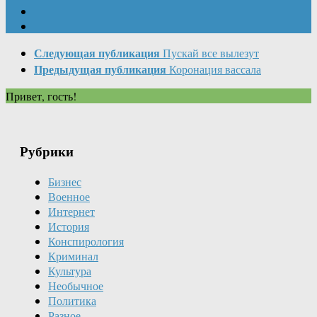
Следующая публикация
Пускай все вылезут
Предыдущая публикация
Коронация вассала
Привет, гость!
Рубрики
Бизнес
Военное
Интернет
История
Конспирология
Криминал
Культура
Необычное
Политика
Разное