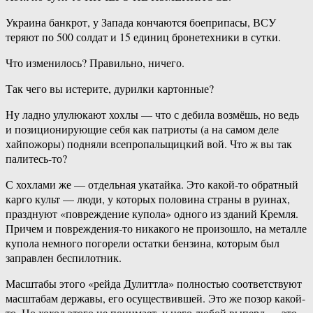
Украина банкрот, у Запада кончаются боеприпасы, ВСУ
теряют по 500 солдат и 15 единиц бронетехники в сутки.
Что изменилось? Правильно, ничего.
Так чего вы истерите, дурилки картонные?
Ну ладно улулюкают хохлы — что с дебила возмёшь, но ведь
и позиционирующие себя как патриоты (а на самом деле
хайпожоры) подняли всепропальщицкий вой. Что ж вы так
палитесь-то?
С хохлами же — отдельная укатайка. Это какой-то обратный
карго культ — люди, у которых половина страны в руинах,
празднуют «повреждение купола» одного из зданий Кремля.
Причем и повреждения-то никакого не произошло, на металле
купола немного погорели остатки бензина, которым был
заправлен беспилотник.
Масштабы этого «рейда Дулиттла» полностью соответствуют
масштабам державы, его осуществившей. Это же позор какой-
то. Но хохол этого не понимает, у него любой выперд — это