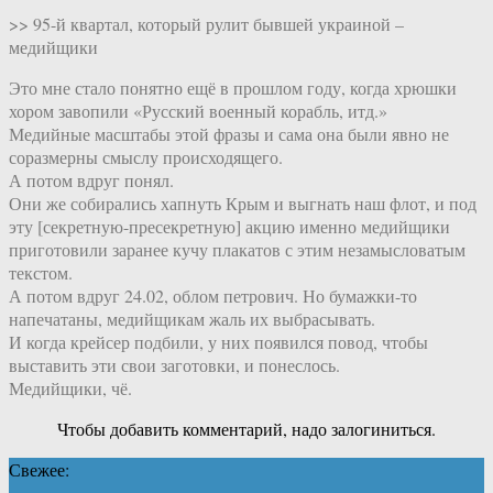
>> 95-й квартал, который рулит бывшей украиной –
медийщики
Это мне стало понятно ещё в прошлом году, когда хрюшки
хором завопили «Русский военный корабль, итд.»
Медийные масштабы этой фразы и сама она были явно не
соразмерны смыслу происходящего.
А потом вдруг понял.
Они же собирались хапнуть Крым и выгнать наш флот, и под
эту [секретную-пресекретную] акцию именно медийщики
приготовили заранее кучу плакатов с этим незамысловатым
текстом.
А потом вдруг 24.02, облом петрович. Но бумажки-то
напечатаны, медийщикам жаль их выбрасывать.
И когда крейсер подбили, у них появился повод, чтобы
выставить эти свои заготовки, и понеслось.
Медийщики, чё.
Чтобы добавить комментарий, надо залогиниться.
Свежее: