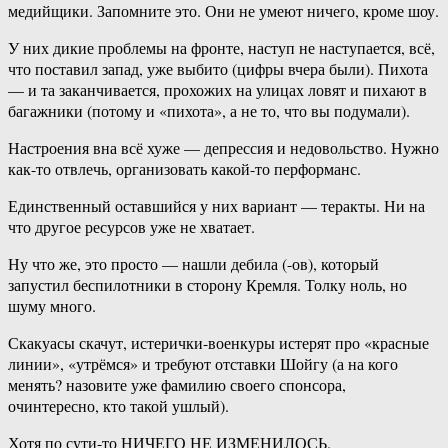
медийщики. Запомните это. Они не умеют ничего, кроме шоу.
У них дикие проблемы на фронте, наступ не наступается, всё,
что поставил запад, уже выбито (цифры вчера были). Пихота
— и та заканчивается, прохожих на улицах ловят и пихают в
багажники (потому и «пихота», а не то, что вы подумали).
Настроения вна всё хуже — депрессия и недовольство. Нужно
как-то отвлечь, организовать какой-то перформанс.
Единственный оставшийся у них вариант — теракты. Ни на
что другое ресурсов уже не хватает.
Ну что же, это просто — нашли дебила (-ов), который
запустил беспилотники в сторону Кремля. Толку ноль, но
шуму много.
Скакуасы скачут, истерички-военкуры истерят про «красные
линии», «утрёмся» и требуют отставки Шойгу (а на кого
менять? назовите уже фамилию своего спонсора,
очинтересно, кто такой ушлый).
Хотя по сути-то НИЧЕГО НЕ ИЗМЕНИЛОСЬ.