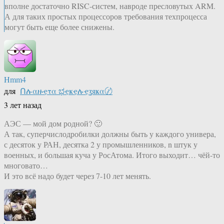
вполне достаточно RISC-систем, навроде пресловутых ARM.
А для таких простых процессоров требования техпроцесса
могут быть еще более снижены.
Hmm4
для
Ոሉαዙҿτα ಭҿҝҿሉҿʓяҝα〄
3 лет назад
АЭС — мой дом родной? 🙂
А так, суперчислодробилки должны быть у каждого универа,
с десяток у РАН, десятка 2 у промышленников, n штук у
военных, и большая куча у РосАтома. Итого выходит… чёй-то
многовато…
И это всё надо будет через 7-10 лет менять.