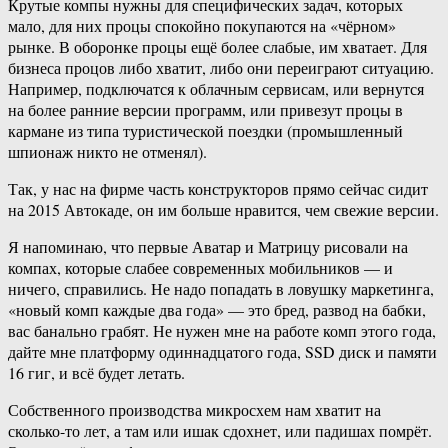
Крутые компы нужны для специфических задач, которых
мало, для них процы спокойно покупаются на «чёрном»
рынке. В оборонке процы ещё более слабые, им хватает. Для
бизнеса процов либо хватит, либо они переиграют ситуацию.
Например, подключатся к облачным сервисам, или вернутся
на более ранние версии программ, или привезут процы в
кармане из типа туристической поездки (промышленный
шпионаж никто не отменял).
Так, у нас на фирме часть конструкторов прямо сейчас сидит
на 2015 Автокаде, он им больше нравится, чем свежие версии.
Я напоминаю, что первые Аватар и Матрицу рисовали на
компах, которые слабее современных мобильников — и
ничего, справились. Не надо попадать в ловушку маркетинга,
«новый комп каждые два года» — это бред, развод на бабки,
вас банально грабят. Не нужен мне на работе комп этого года,
дайте мне платформу одиннадцатого года, SSD диск и памяти
16 гиг, и всё будет летать.
Собственного производства микросхем нам хватит на
сколько-то лет, а там или ишак сдохнет, или падишах помрёт.