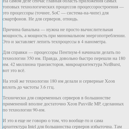
На самом деле сейчас главная область приложения самых
топовых технологических процессов процессоростроения —
это процессоры (точнее, SoC — система-на-чипе) для
смартфонов. Не для серверов, отнюдь.
Причина банальна — нужна не просто вычислительная
мощность, а мощность при минимальном энергопотреблении.
Это и заставляет лепить техпроцессы в 4 нанометра.
Для справки — процессоры Пентиум-4 начинали делать по
технологии 350 нм. Правда, довольно быстро перешли на 180
нм. 42 миллиона транзисторов, микроархитектура NetBurst,
вот это всё.
На этой же технологии 180 нм делали и серверные Xeon
вплоть до частоты 3.6 ггц.
Технически для современных серверов в большинстве
применений вполне достаточно Xeon Paxville MP, сделанных
по технологии 90-нм.
И это я еще не говорю о том, что вообще-то и сама
архитектура Intel для большинства серверов избыточна. Там