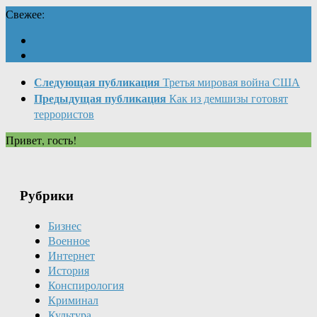
Свежее:
Следующая публикация
Третья мировая война США
Предыдущая публикация
Как из демшизы готовят
террористов
Привет, гость!
Рубрики
Бизнес
Военное
Интернет
История
Конспирология
Криминал
Культура