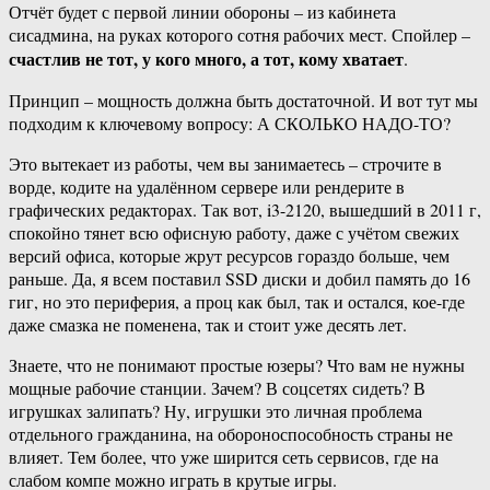
Отчёт будет с первой линии обороны – из кабинета
сисадмина, на руках которого сотня рабочих мест. Спойлер –
счастлив не тот, у кого много, а тот, кому хватает
.
Принцип – мощность должна быть достаточной. И вот тут мы
подходим к ключевому вопросу: А СКОЛЬКО НАДО-ТО?
Это вытекает из работы, чем вы занимаетесь – строчите в
ворде, кодите на удалённом сервере или рендерите в
графических редакторах. Так вот, i3-2120, вышедший в 2011 г,
спокойно тянет всю офисную работу, даже с учётом свежих
версий офиса, которые жрут ресурсов гораздо больше, чем
раньше. Да, я всем поставил SSD диски и добил память до 16
гиг, но это периферия, а проц как был, так и остался, кое-где
даже смазка не поменена, так и стоит уже десять лет.
Знаете, что не понимают простые юзеры? Что вам не нужны
мощные рабочие станции. Зачем? В соцсетях сидеть? В
игрушках залипать? Ну, игрушки это личная проблема
отдельного гражданина, на обороноспособность страны не
влияет. Тем более, что уже ширится сеть сервисов, где на
слабом компе можно играть в крутые игры.