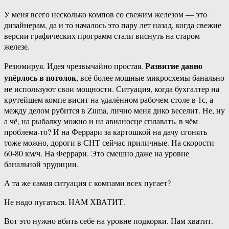
У меня всего несколько компов со свежим железом — это
дизайнерам, да и то началось это пару лет назад, когда свежие
версии графических программ стали виснуть на старом
железе.
Развитие давно
Резюмируя. Идея чрезвычайно простая.
упёрлось в потолок
, всё более мощные микросхемы банально
не используют свои мощности. Ситуация, когда бухгалтер на
крутейшем компе висит на удалённом рабочем столе в 1с, а
между делом рубится в Zuma, лично меня дико веселит. Не, ну
а чё, на рыбалку можно и на авианосце сплавать, в чём
проблема-то? И на Феррари за картошкой на дачу сгонять
тоже можно, дороги в СНТ сейчас приличные. На скорости
60-80 км/ч. На Феррари. Это смешно даже на уровне
банальной эрудиции.
А та же самая ситуация с компами всех пугает?
Не надо пугаться. НАМ ХВАТИТ.
Вот это нужно вбить себе на уровне подкорки. Нам хватит.