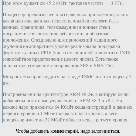
При этом кушает он 45-210 Вт, тактовая частота — 3 ГГц.
Процессор предназначен для серверных приложений, таких
как аналитика данных, искусственный интеллект, базы
данных, хранилища, телекоммуникационные стеки,
пограничные вычисления, веб-хостинг и облачные
приложения. Специально для приложений машинного
обучения на аппаратном уровне реализована поддержка
форматов данных FP16 (числа половинной точности) и INT8
(однобайтное представление целого числа). Есть также
аппаратное ускорение хэширования AES и SHA-256.
Микросхемы производятся на заводе TSMC по техпроцессу 7
нм.
Построены они на архитектуре ARM v8.2+, в которую были
добавлены некоторые улучшения от ARM v8.3 и v8.4. На
каждое ядро приходится 64 Кбайт кеша инструкций и данных
первого уровня и 1 Мбайт кеша второго уровня, а весь
процессор имеет до 32 Мбайт общего кеша третьего уровня.
Чтобы добавить комментарий, надо залогиниться.