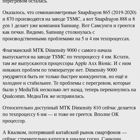
перегревом осталась.
Оказалось, что семинанометровые Snapdragon 865 (2019-2020)
и 870 производятся на заводе TSMC, а вот Snapdragon 888 и 8
gen 1 делает уже компания Samsung. Вот Самсунги и греются
как печки. Видимо, Samsung столкнулась с
производственными проблемами на 5 и 4 нм техпроцессах.
Флагманский MTK Dimensity 9000 с самого начала
выпускается на заводе TSMC по техпроцессу 4 нм. Кстати,
там же выпускаются процессоры Apple Axx Bionic. И с ним
никаких проблем по температуре нет. Dimensity 9000
умудряется быть не только быстрее конкурентов, но ещё и
холоднее и стабильнее. Те проблемы с перегревом, которые
были у MediaTek несколько лет назад, теперь перекинулись на
Qualcomm. МедиаТек же исправилась.
Относительно доступный MTK Dimensity 810 сейчас делается
по техпроцессу 6 нм — и тоже не греется. Вполне ОК
процессор.
А Квалком, потерявший китайский рынок смартфонов —
сейчас стремительно катится в унылое гогно. Санкции