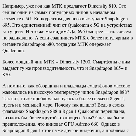
Например, уже год как MTK предлагает Dimensity 810. Это
сейчас один из самых популярных чипов в начальном
сегменте с 5G. Конкурентом для него выступает Snapdragon
695. Это единственный чип от Qualcomm с 5G на устройствах
за ту цену. И что же мы видим? Да, 695 быстрее — но совсем
не радикально. А если сравнивать MTK с более популярным в
сегменте Snapdragon 680, тогда уже МТК опережает
Qualcomm.
Более мощный чип MTK – Dimensity 1200. Cмартфоны с ним
выдают ту же производительность, что и Snapdragon 865+ и
870.
А помните, как обзорщики и владельцы смартфонов массово
жаловались на высокую температуру чипов Snapdragon 888?
Так вот, та же проблема коснулась и более свежего 8 gen 1,
пусть и в меньшей мере. Почему так вышло? Ведь в своих
флагманах Snapdragon 888 и 8 gen 1 Qualcomm перешла на,
казалось бы, более крутой техпроцесс 5 нм? Сначала были
предположения, что виноват GPU Adreno 660. Однако в
Snapdragon 8 gen 1 стоит уже другой видеочип, а проблема с