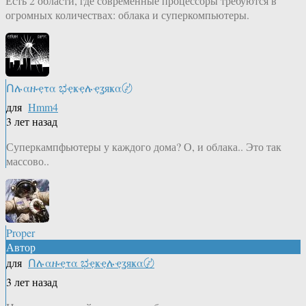
Есть 2 области, где современные процессоры требуются в
огромных количествах: облака и суперкомпьютеры.
Ոሉαዙҿτα ಭҿҝҿሉҿʓяҝα〄
для
Hmm4
3 лет назад
Суперкампфьютеры у каждого дома? О, и облака.. Это так
массово..
Proper
Автор
для
Ոሉαዙҿτα ಭҿҝҿሉҿʓяҝα〄
3 лет назад