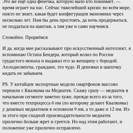
Это же ещё одна фенечка, которую мало кто понимает, —
время играет на нас. Сейчас тяжелейший кризис во всём мире,
никто не знает, какая будет конфигурация экономики через
несколько лет. Нам бы день простоять, да ночь продержаться,
не поддаться на шантаж, а там уже и сами научимся.
Спокойно. Прорвёмся.
И да, когда мне рассказывают про искусственный интеллект, я
вспоминаю Остапа Бендера, который возил по России
грудастого монаха и выдавал его за женщину с бородой.
Аплодисменты, граждане, это чудо. И денежки в шапочку
кидать не забываем.
PS. У китайцев экспортные модели смартфонов массово
перешли с Квалкома на Медиатек. Скажу сразу — медиатек в
начальном сегменте заметно хуже, прежде всего из-за того,
что вместо техпроцесса 6 нм (по которому делают Квалкомы)
у дешевых медиатеков в основном 9 нм, а то даже и 12 нм. Из-
за этого при сходной производдительности медиатек
прилично больше жрет и греется. Но над этим работают, и
положение уже прилично исправлено.