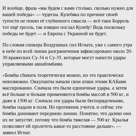
И вообще, фраза «мы будем с вами столько, сколько нужно для
вашей победы» — чудесна. Кулебяка по причине своей
тупости не понял её глубинного смысла — всё-таки Боррель
тот ещё тролль, так изящно послал Кулебу! Ведь поскольку
победы не будет — и Европа с Украиной не будет.
По словам спикера Воздушных сил Игната, уже с самого утра
в небе по всей линии разграничения зафиксировано около 20-
30 вражеских Су-34 и Су-35, которые могут нанести удары
управляемыми авиабомбами.
«Бомбы сбивать теоретически можно, но это практически
невозможно. Оккупанты начали свои атаки этими КАБами
массированно. Сначала это были единичные удары, а затем
всё больше и больше применяются бомбы массой в 500 кг, и
даже в 1500 кг. Сначала эти удары были беспорядочными,
бомбы падали в поля. Но противник учится, и сейчас эти
бомбы донимают переднюю линию. Понятно, что далеко они
их не запустят, потому что бомба тяжелая — 500 кг. Крылья
позволяют ей пролететь какое-то расстояние дальше», —
заявил Игнат.