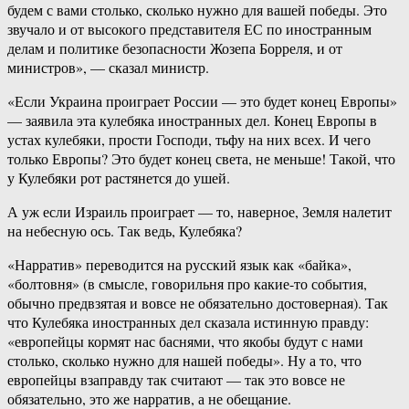
будем с вами столько, сколько нужно для вашей победы. Это
звучало и от высокого представителя ЕС по иностранным
делам и политике безопасности Жозепа Борреля, и от
министров», — сказал министр.
«Если Украина проиграет России — это будет конец Европы»
— заявила эта кулебяка иностранных дел. Конец Европы в
устах кулебяки, прости Господи, тьфу на них всех. И чего
только Европы? Это будет конец света, не меньше! Такой, что
у Кулебяки рот растянется до ушей.
А уж если Израиль проиграет — то, наверное, Земля налетит
на небесную ось. Так ведь, Кулебяка?
«Нарратив» переводится на русский язык как «байка»,
«болтовня» (в смысле, говорильня про какие-то события,
обычно предвзятая и вовсе не обязательно достоверная). Так
что Кулебяка иностранных дел сказала истинную правду:
«европейцы кормят нас баснями, что якобы будут с нами
столько, сколько нужно для нашей победы». Ну а то, что
европейцы взаправду так считают — так это вовсе не
обязательно, это же нарратив, а не обещание.